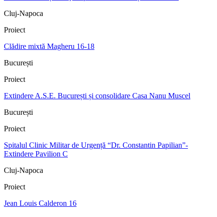
Cluj-Napoca
Proiect
Clădire mixtă Magheru 16-18
București
Proiect
Extindere A.S.E. București și consolidare Casa Nanu Muscel
București
Proiect
Spitalul Clinic Militar de Urgență “Dr. Constantin Papilian”-
Extindere Pavilion C
Cluj-Napoca
Proiect
Jean Louis Calderon 16