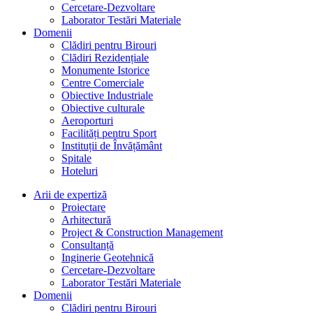
Cercetare-Dezvoltare
Laborator Testări Materiale
Domenii
Clădiri pentru Birouri
Clădiri Rezidențiale
Monumente Istorice
Centre Comerciale
Obiective Industriale
Obiective culturale
Aeroporturi
Facilități pentru Sport
Instituții de Învățământ
Spitale
Hoteluri
Arii de expertiză
Proiectare
Arhitectură
Project & Construction Management
Consultanță
Inginerie Geotehnică
Cercetare-Dezvoltare
Laborator Testări Materiale
Domenii
Clădiri pentru Birouri