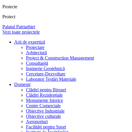
Proiecte
Proiect
Palatul Patriarhiei
Vezi toate proiectele
Arii de expertiză
Proiectare
Arhitectură
Project & Construction Management
Consultanță
Inginerie Geotehnică
Cercetare-Dezvoltare
Laborator Testări Materiale
Domenii
Clădiri pentru Birouri
Clădiri Rezidențiale
Monumente Istorice
Centre Comerciale
Obiective Industriale
Obiective culturale
Aeroporturi
Facilități pentru Sport