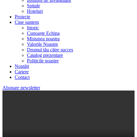
Instituții de Învățământ
Spitale
Hoteluri
Proiecte
Cine suntem
Istoric
Cunoaște Echipa
Misiunea noastra
Valorile Noastre
Drumul tău către succes
Catalog prezentare
Politicile noastre
Noutăți
Cariere
Contact
Abonare newsletter