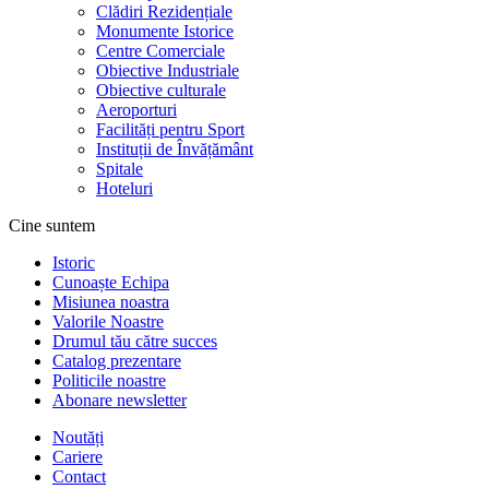
Clădiri Rezidențiale
Monumente Istorice
Centre Comerciale
Obiective Industriale
Obiective culturale
Aeroporturi
Facilități pentru Sport
Instituții de Învățământ
Spitale
Hoteluri
Cine suntem
Istoric
Cunoaște Echipa
Misiunea noastra
Valorile Noastre
Drumul tău către succes
Catalog prezentare
Politicile noastre
Abonare newsletter
Noutăți
Cariere
Contact