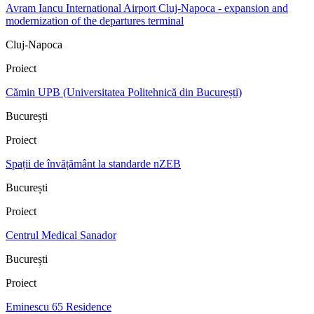
Avram Iancu International Airport Cluj-Napoca - expansion and
modernization of the departures terminal
Cluj-Napoca
Proiect
Cămin UPB (Universitatea Politehnică din București)
București
Proiect
Spații de învățământ la standarde nZEB
București
Proiect
Centrul Medical Sanador
București
Proiect
Eminescu 65 Residence