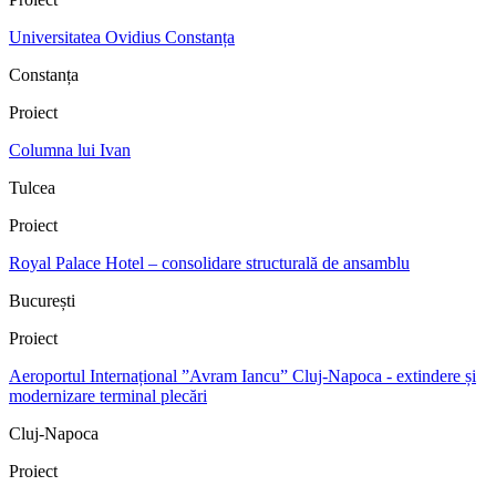
Universitatea Ovidius Constanța
Constanța
Proiect
Columna lui Ivan
Tulcea
Proiect
Royal Palace Hotel – consolidare structurală de ansamblu
București
Proiect
Aeroportul Internațional ”Avram Iancu” Cluj‑Napoca - extindere și
modernizare terminal plecări
Cluj-Napoca
Proiect