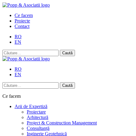
Skip
to
Ce facem
content
Proiecte
Contact
RO
EN
Caută
după:
RO
EN
Caută
după:
Ce facem
Arii de Expertiză
Proiectare
Arhitectură
Project & Construction Management
Consultanță
Inginerie Geotehnică