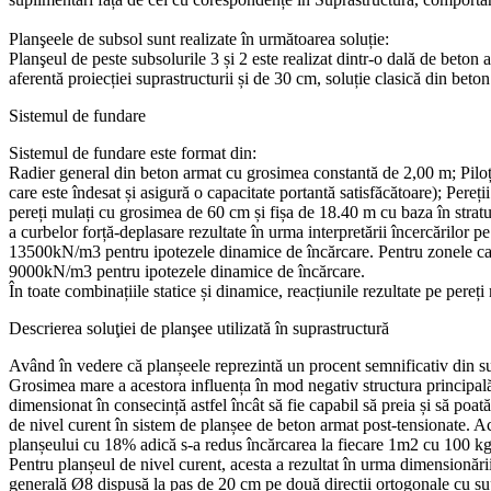
Planşeele de subsol sunt realizate în următoarea soluție:
Planşeul de peste subsolurile 3 și 2 este realizat dintr-o dală de beton
aferentă proiecției suprastructurii și de 30 cm, soluție clasică din beton 
Sistemul de fundare
Sistemul de fundare este format din:
Radier general din beton armat cu grosimea constantă de 2,00 m; Piloți
care este îndesat și asigură o capacitate portantă satisfăcătoare); Pereți
pereți mulați cu grosimea de 60 cm și fișa de 18.40 m cu baza în stratu
a curbelor forță-deplasare rezultate în urma interpretării încercărilor 
13500kN/m3 pentru ipotezele dinamice de încărcare. Pentru zonele care
9000kN/m3 pentru ipotezele dinamice de încărcare.
În toate combinațiile statice și dinamice, reacțiunile rezultate pe pereți
Descrierea soluţiei de planşee utilizată în suprastructură
Având în vedere că planșeele reprezintă un procent semnificativ din sur
Grosimea mare a acestora influența în mod negativ structura principală 
dimensionat în consecință astfel încât să fie capabil să preia și să poat
de nivel curent în sistem de planșee de beton armat post-tensionate. A
planșeului cu 18% adică s-a redus încărcarea la fiecare 1m2 cu 100 kg
Pentru planșeul de nivel curent, acesta a rezultat în urma dimensionării
generală Ø8 dispusă la pas de 20 cm pe două direcții ortogonale cu su