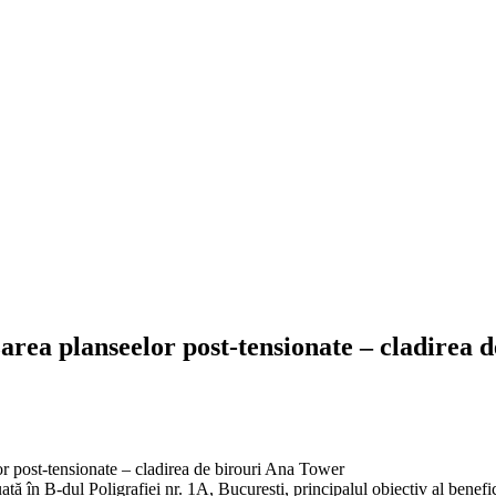
izarea planseelor post-tensionate – cladirea
lor post-tensionate – cladirea de birouri Ana Tower
n B-dul Poligrafiei nr. 1A, București, principalul obiectiv al beneficia