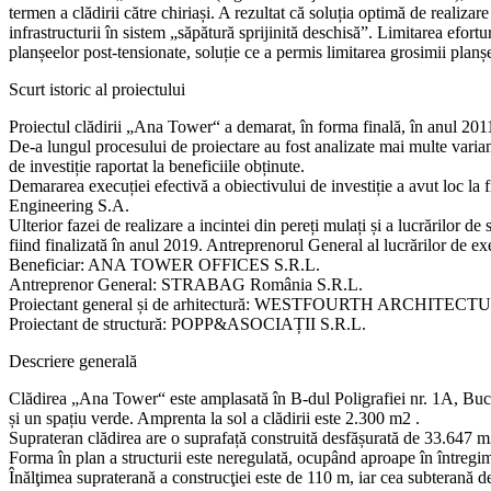
termen a clădirii către chiriași. A rezultat că soluția optimă de realiza
infrastructurii în sistem „săpătură sprijinită deschisă”. Limitarea efortu
planșeelor post-tensionate, soluție ce a permis limitarea grosimii planșe
Scurt istoric al proiectului
Proiectul clădirii „Ana Tower“ a demarat, în forma finală, în anul 2011,
De-a lungul procesului de proiectare au fost analizate mai multe varian
de investiție raportat la beneficiile obținute.
Demararea execuției efectivă a obiectivului de investiție a avut loc la
Engineering S.A.
Ulterior fazei de realizare a incintei din pereți mulați și a lucrărilor de 
fiind finalizată în anul 2019. Antreprenorul General al lucrărilor d
Beneficiar: ANA TOWER OFFICES S.R.L.
Antreprenor General: STRABAG România S.R.L.
Proiectant general și de arhitectură: WESTFOURTH ARCHITECTU
Proiectant de structură: POPP&ASOCIAȚII S.R.L.
Descriere generală
Clădirea „Ana Tower“ este amplasată în B-dul Poligrafiei nr. 1A, Bucur
și un spațiu verde. Amprenta la sol a clădirii este 2.300 m2 .
Suprateran clădirea are o suprafață construită desfășurată de 33.647 m2,
Forma în plan a structurii este neregulată, ocupând aproape în întregim
Înălţimea supraterană a construcţiei este de 110 m, iar cea subterană de