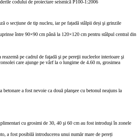
derile codului de proiectare seismică P100-1:2006
ă o secțiune de tip nucleu, iar pe fațadă stâlpii deși şi grinzile
ri cuprinse între 90×90 cm până la 120×120 cm pentru stâlpul central din
 reazemă pe cadrul de faţadă şi pe pereţii nucleelor interioare şi
 consolei care ajunge pe vârf la o lungime de 4.60 m, grosimea
or la betonare a fost nevoie ca două planşee cu betonul neajuns la
suplimentari cu grosimi de 30, 40 şi 60 cm au fost introduşi în zonele
auto, a fost posibilă introducerea unui număr mare de pereți