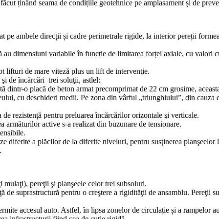
făcut ținând seama de condițiile geotehnice pe amplasament și de preve
t pe ambele direcții și cadre perimetrale rigide, la interior pereții formeaz
dă au dimensiuni variabile în funcție de limitarea forței axiale, cu valo
t lifturi de mare viteză plus un lift de intervenţie.
i de încărcări trei soluţii, astlel:
izată dintr-o placă de beton armat precomprimat de 22 cm grosime, aceasta
eului, cu deschideri medii. Pe zona din vârful „triunghiului”, din cauza
 de rezistență pentru preluarea încărcărilor orizontale şi verticale.
a armăturilor active s-a realizat din buzunare de tensionare.
ensibile.
aze diferite a plăcilor de la diferite niveluri, pentru susţinerea planşeel
.
 mulaţi), pereţii şi planşeele celor trei subsoluri.
aţă de suprastructură pentru o creştere a rigidităţii de ansamblu. Pereţii 
permite accesul auto. Astfel, în lipsa zonelor de circulație și a rampelor 
 infrastructurii fiind cea de cutie rigidă.