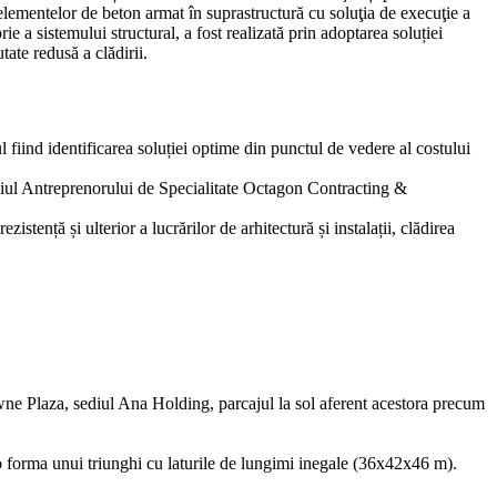
l elementelor de beton armat în suprastructură cu soluţia de execuţie a
ie a sistemului structural, a fost realizată prin adoptarea soluției
tate redusă a clădirii.
 fiind identificarea soluției optime din punctul de vedere al costului
mediul Antreprenorului de Specialitate Octagon Contracting &
zistență și ulterior a lucrărilor de arhitectură și instalații, clădirea
wne Plaza, sediul Ana Holding, parcajul la sol aferent acestora precum
sub forma unui triunghi cu laturile de lungimi inegale (36x42x46 m).