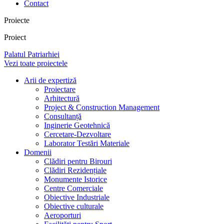
Contact
Proiecte
Proiect
Palatul Patriarhiei
Vezi toate proiectele
Arii de expertiză
Proiectare
Arhitectură
Project & Construction Management
Consultanță
Inginerie Geotehnică
Cercetare-Dezvoltare
Laborator Testări Materiale
Domenii
Clădiri pentru Birouri
Clădiri Rezidențiale
Monumente Istorice
Centre Comerciale
Obiective Industriale
Obiective culturale
Aeroporturi