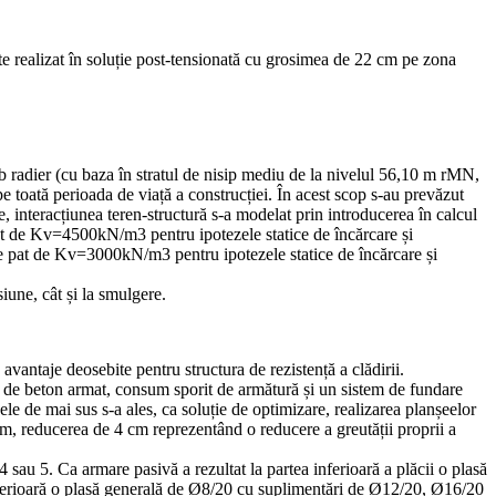
ste realizat în soluție post-tensionată cu grosimea de 22 cm pe zona
b radier (cu baza în stratul de nisip mediu de la nivelul 56,10 m rMN,
 pe toată perioada de viață a construcției. În acest scop s-au prevăzut
 interacțiunea teren-structură s-a modelat prin introducerea în calcul
e pat de Kv=4500kN/m3 pentru ipotezele statice de încărcare și
de pat de Kv=3000kN/m3 pentru ipotezele statice de încărcare și
siune, cât și la smulgere.
vantaje deosebite pentru structura de rezistență a clădirii.
lor de beton armat, consum sporit de armătură și un sistem de fundare
ele de mai sus s-a ales, ca soluție de optimizare, realizarea planșeelor
cm, reducerea de 4 cm reprezentând o reducere a greutății proprii a
 sau 5. Ca armare pasivă a rezultat la partea inferioară a plăcii o plasă
uperioară o plasă generală de Ø8/20 cu suplimentări de Ø12/20, Ø16/20