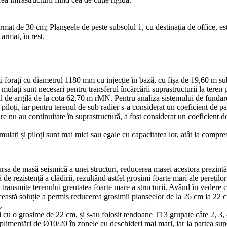
 armat de 30 cm; Planşeele de peste subsolul 1, cu destinația de office, e
armat, în rest.
 forați cu diametrul 1180 mm cu injecție în bază, cu fișa de 19,60 m su
i mulați sunt necesari pentru transferul încărcării suprastructurii la teren
l de argilă de la cota 62,70 m rMN. Pentru analiza sistemului de fundare,
pe piloți, iar pentru terenul de sub radier s-a considerat un coeficient d
 nu au continuitate în suprastructură, a fost considerat un coeficient 
 mulați și piloți sunt mai mici sau egale cu capacitatea lor, atât la compre
sa de masă seismică a unei structuri, reducerea masei acestora prezintă a
de rezistență a clădirii, rezultând astfel grosimi foarte mari ale pereți
ă transmite terenului greutatea foarte mare a structurii. Având în vedere c
ceastă soluție a permis reducerea grosimii planșeelor de la 26 cm la 22 
.
 cu o grosime de 22 cm, și s-au folosit tendoane T13 grupate câte 2, 3, 4
plimentări de Ø10/20 în zonele cu deschideri mai mari, iar la partea s