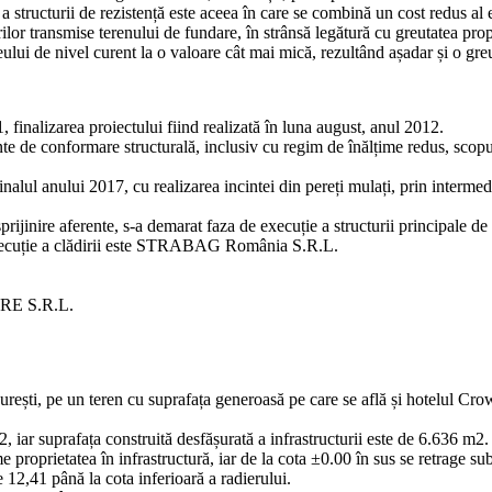
re a structurii de rezistență este aceea în care se combină un cost redus a
rilor transmise terenului de fundare, în strânsă legătură cu greutatea propr
ului de nivel curent la o valoare cât mai mică, rezultând așadar și o greu
 finalizarea proiectului fiind realizată în luna august, anul 2012.
te de conformare structurală, inclusiv cu regim de înălțime redus, scopul
 finalul anului 2017, cu realizarea incintei din pereți mulați, prin inter
sprijinire aferente, s‑a demarat faza de execuție a structurii principale de re
e execuție a clădirii este STRABAG România S.R.L.
RE S.R.L.
ești, pe un teren cu suprafața generoasă pe care se află și hotelul Cro
 iar suprafața construită desfășurată a infrastructurii este de 6.636 m2.
e proprietatea în infrastructură, iar de la cota ±0.00 în sus se retrage 
 12,41 până la cota inferioară a radierului.