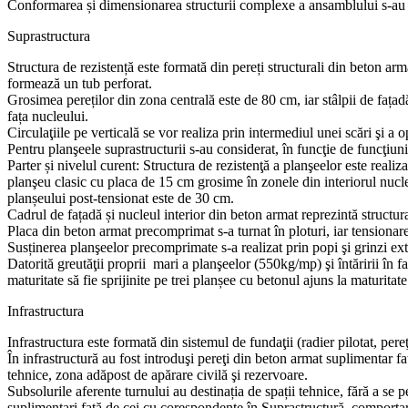
Conformarea și dimensionarea structurii complexe a ansamblului s-au 
Suprastructura
Structura de rezistență este formată din pereți structurali din beton arma
formează un tub perforat.
Grosimea pereților din zona centrală este de 80 cm, iar stâlpii de fața
fața nucleului.
Circulaţiile pe verticală se vor realiza prin intermediul unei scări şi a op
Pentru planşeele suprastructurii s-au considerat, în funcţie de funcţiuni ş
Parter și nivelul curent: Structura de rezistenţă a planşeelor este real
planşeu clasic cu placa de 15 cm grosime în zonele din interiorul nucl
planșeului post-tensionat este de 30 cm.
Cadrul de fațadă și nucleul interior din beton armat reprezintă structura
Placa din beton armat precomprimat s-a turnat în ploturi, iar tensionare
Susținerea planşeelor precomprimate s-a realizat prin popi şi grinzi ext
Datorită greutăţii proprii mari a planşeelor (550kg/mp) şi întăririi în f
maturitate să fie sprijinite pe trei planșee cu betonul ajuns la maturitate
Infrastructura
Infrastructura este formată din sistemul de fundaţii (radier pilotat, pereţi
În infrastructură au fost introduşi pereţi din beton armat suplimentar f
tehnice, zona adăpost de apărare civilă şi rezervoare.
Subsolurile aferente turnului au destinația de spații tehnice, fără a se 
suplimentari față de cei cu corespondențe în Suprastructură, comportarea