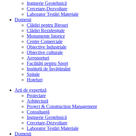
Inginerie Geotehnică
Cercetare-Dezvoltare
Laborator Testări Materiale
Domenii
Clădiri pentru Birouri
Clădiri Rezidențiale
Monumente Istorice
Centre Comerciale
Obiective Industriale
Obiective culturale
Aeroporturi
Facilități pentru Sport
Instituții de Învățământ
Spitale
Hoteluri
Arii de expertiză
Proiectare
Arhitectură
Project & Construction Management
Consultanță
Inginerie Geotehnică
Cercetare-Dezvoltare
Laborator Testări Materiale
Domenii