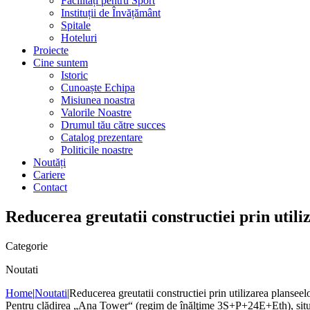
Facilități pentru Sport
Instituții de Învățământ
Spitale
Hoteluri
Proiecte
Cine suntem
Istoric
Cunoaște Echipa
Misiunea noastra
Valorile Noastre
Drumul tău către succes
Catalog prezentare
Politicile noastre
Noutăți
Cariere
Contact
Reducerea greutatii constructiei prin util
Categorie
Noutati
Home
|
Noutati
|
Reducerea greutatii constructiei prin utilizarea plansee
Pentru clădirea „Ana Tower“ (regim de înălţime 3S+P+24E+Eth), situată î