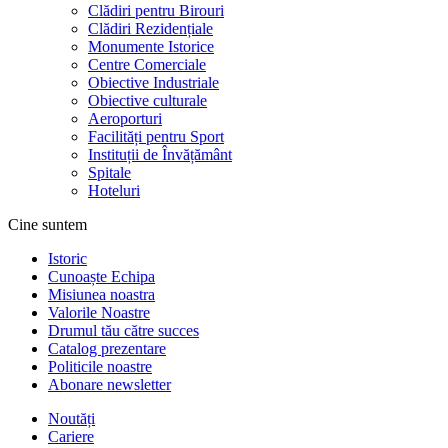
Clădiri pentru Birouri
Clădiri Rezidențiale
Monumente Istorice
Centre Comerciale
Obiective Industriale
Obiective culturale
Aeroporturi
Facilități pentru Sport
Instituții de Învățământ
Spitale
Hoteluri
Cine suntem
Istoric
Cunoaște Echipa
Misiunea noastra
Valorile Noastre
Drumul tău către succes
Catalog prezentare
Politicile noastre
Abonare newsletter
Noutăți
Cariere