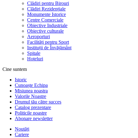
Clădiri pentru Birouri
Clădiri Rezidențiale
Monumente Istorice
Centre Comerciale
Obiective Industriale
Obiective culturale
Aeroporturi
Facilități pentru Sport
Instituții de Învățământ
Spitale
Hoteluri
Cine suntem
Istoric
Cunoaște Echipa
Misiunea noastra
Valorile Noastre
Drumul tău către succes
Catalog prezentare
Politicile noastre
Abonare newsletter
Noutăți
Cariere