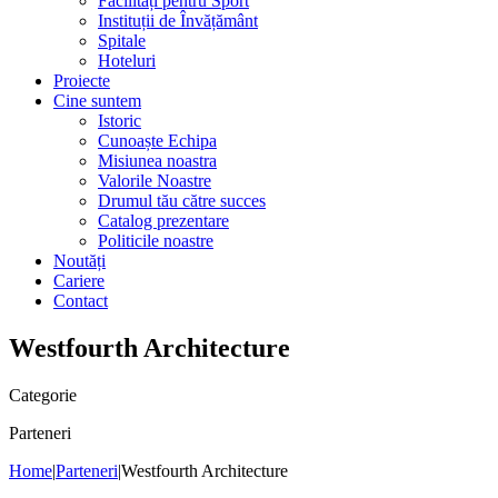
Facilități pentru Sport
Instituții de Învățământ
Spitale
Hoteluri
Proiecte
Cine suntem
Istoric
Cunoaște Echipa
Misiunea noastra
Valorile Noastre
Drumul tău către succes
Catalog prezentare
Politicile noastre
Noutăți
Cariere
Contact
Westfourth Architecture
Categorie
Parteneri
Home
|
Parteneri
|
Westfourth Architecture