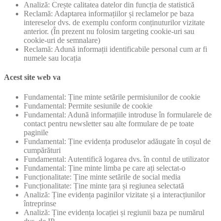
Analiză: Crește calitatea datelor din funcția de statistică
Reclamă: Adaptarea informațiilor și reclamelor pe baza
intereselor dvs. de exemplu conform conținuturilor vizitate
anterior. (În prezent nu folosim targeting cookie-uri sau
cookie-uri de semnalare)
Reclamă: Adună informații identificabile personal cum ar fi
numele sau locația
Acest site web va
Fundamental: Ține minte setările permisiunilor de cookie
Fundamental: Permite sesiunile de cookie
Fundamental: Adună informațiile introduse în formularele de
contact pentru newsletter sau alte formulare de pe toate
paginile
Fundamental: Ține evidența produselor adăugate în coșul de
cumpărături
Fundamental: Autentifică logarea dvs. în contul de utilizator
Fundamental: Ține minte limba pe care ați selectat-o
Funcționalitate: Ține minte setările de social media
Funcționalitate: Ține minte țara și regiunea selectată
Analiză: Ține evidența paginilor vizitate și a interacțiunilor
întreprinse
Analiză: Ține evidența locației și regiunii baza pe numărul