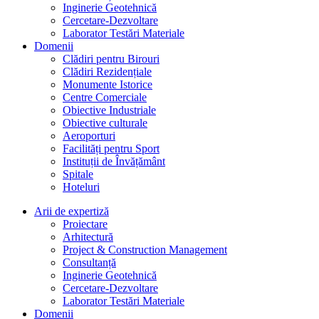
Inginerie Geotehnică
Cercetare-Dezvoltare
Laborator Testări Materiale
Domenii
Clădiri pentru Birouri
Clădiri Rezidențiale
Monumente Istorice
Centre Comerciale
Obiective Industriale
Obiective culturale
Aeroporturi
Facilități pentru Sport
Instituții de Învățământ
Spitale
Hoteluri
Arii de expertiză
Proiectare
Arhitectură
Project & Construction Management
Consultanță
Inginerie Geotehnică
Cercetare-Dezvoltare
Laborator Testări Materiale
Domenii