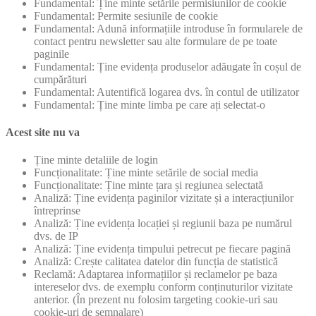
Fundamental: Ține minte setările permisiunilor de cookie
Fundamental: Permite sesiunile de cookie
Fundamental: Adună informațiile introduse în formularele de
contact pentru newsletter sau alte formulare de pe toate
paginile
Fundamental: Ține evidența produselor adăugate în coșul de
cumpărături
Fundamental: Autentifică logarea dvs. în contul de utilizator
Fundamental: Ține minte limba pe care ați selectat-o
Acest site nu va
Ține minte detaliile de login
Funcționalitate: Ține minte setările de social media
Funcționalitate: Ține minte țara și regiunea selectată
Analiză: Ține evidența paginilor vizitate și a interacțiunilor
întreprinse
Analiză: Ține evidența locației și regiunii baza pe numărul
dvs. de IP
Analiză: Ține evidența timpului petrecut pe fiecare pagină
Analiză: Crește calitatea datelor din funcția de statistică
Reclamă: Adaptarea informațiilor și reclamelor pe baza
intereselor dvs. de exemplu conform conținuturilor vizitate
anterior. (În prezent nu folosim targeting cookie-uri sau
cookie-uri de semnalare)