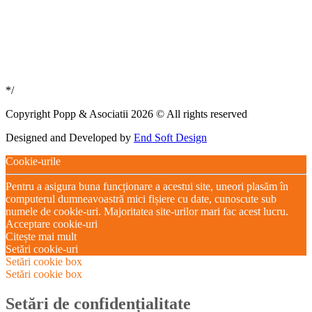
*/
Copyright Popp & Asociatii 2026 © All rights reserved
Designed and Developed by
End Soft Design
Cookie-urile
Pentru a asigura buna funcționare a acestui site, uneori plasăm în
computerul dumneavoastră mici fișiere cu date, cunoscute sub
numele de cookie-uri. Majoritatea site-urilor mari fac acest lucru.
Acceptare cookie-uri
Citește mai mult
Setări cookie-uri
Setări cookie box
Setări cookie box
Setări de confidențialitate