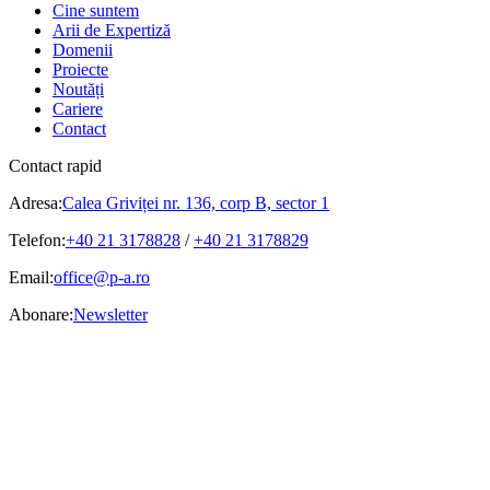
Cine suntem
Arii de Expertiză
Domenii
Proiecte
Noutăți
Cariere
Contact
Contact rapid
Adresa:
Calea Griviței nr. 136, corp B, sector 1
Telefon:
+40 21 3178828
/
+40 21 3178829
Email:
office@p-a.ro
Abonare:
Newsletter