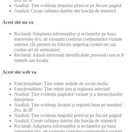
dvs. de IP
Analiză: Ține evidența timpului petrecut pe fiecare pagină
Analiză: Crește calitatea datelor din funcția de statistică
Acest site nu va
Reclamă: Adaptarea informațiilor și reclamelor pe baza
intereselor dvs. de exemplu conform conținuturilor vizitate
anterior. (În prezent nu folosim targeting cookie-uri sau
cookie-uri de semnalare)
Reclamă: Adună informații identificabile personal cum ar fi
numele sau locația
Acest site web va
Funcționalitate: Ține minte setările de social media
Funcționalitate: Ține minte țara și regiunea selectată
Analiză: Ține evidența paginilor vizitate și a interacțiunilor
întreprinse
Analiză: Ține evidența locației și regiunii baza pe numărul
dvs. de IP
Analiză: Ține evidența timpului petrecut pe fiecare pagină
Analiză: Crește calitatea datelor din funcția de statistică
Reclamă: Adaptarea informațiilor și reclamelor pe baza
intereselor dvs. de exemplu conform conținuturilor vizitate