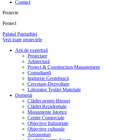
Contact
Proiecte
Proiect
Palatul Patriarhiei
Vezi toate proiectele
Arii de expertiză
Proiectare
Arhitectură
Project & Construction Management
Consultanță
Inginerie Geotehnică
Cercetare-Dezvoltare
Laborator Testări Materiale
Domenii
Clădiri pentru Birouri
Clădiri Rezidențiale
Monumente Istorice
Centre Comerciale
Obiective Industriale
Obiective culturale
Aeroporturi