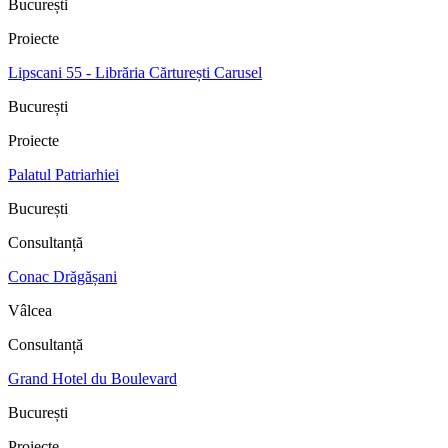
București
Proiecte
Lipscani 55 - Librăria Cărturești Carusel
București
Proiecte
Palatul Patriarhiei
București
Consultanță
Conac Drăgășani
Vâlcea
Consultanță
Grand Hotel du Boulevard
București
Proiecte