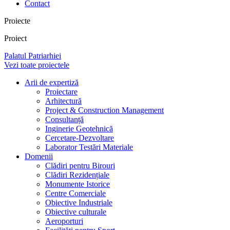
Contact
Proiecte
Proiect
Palatul Patriarhiei
Vezi toate proiectele
Arii de expertiză
Proiectare
Arhitectură
Project & Construction Management
Consultanță
Inginerie Geotehnică
Cercetare-Dezvoltare
Laborator Testări Materiale
Domenii
Clădiri pentru Birouri
Clădiri Rezidențiale
Monumente Istorice
Centre Comerciale
Obiective Industriale
Obiective culturale
Aeroporturi