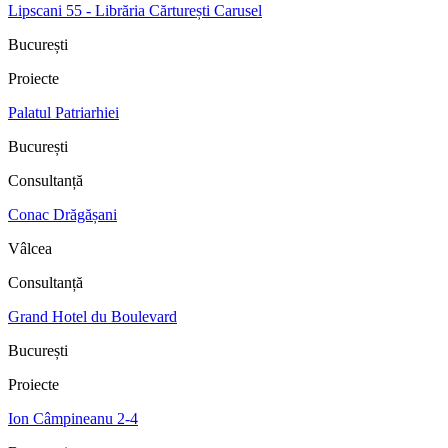
Lipscani 55 - Librăria Cărturești Carusel
București
Proiecte
Palatul Patriarhiei
București
Consultanță
Conac Drăgășani
Vâlcea
Consultanță
Grand Hotel du Boulevard
București
Proiecte
Ion Câmpineanu 2-4