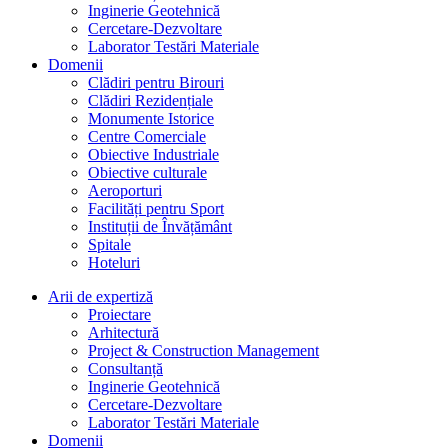
Inginerie Geotehnică
Cercetare-Dezvoltare
Laborator Testări Materiale
Domenii
Clădiri pentru Birouri
Clădiri Rezidențiale
Monumente Istorice
Centre Comerciale
Obiective Industriale
Obiective culturale
Aeroporturi
Facilități pentru Sport
Instituții de Învățământ
Spitale
Hoteluri
Arii de expertiză
Proiectare
Arhitectură
Project & Construction Management
Consultanță
Inginerie Geotehnică
Cercetare-Dezvoltare
Laborator Testări Materiale
Domenii