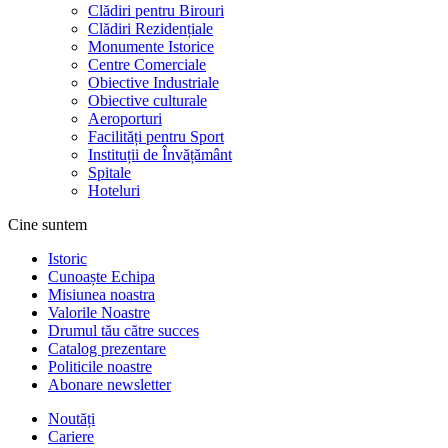
Clădiri pentru Birouri
Clădiri Rezidențiale
Monumente Istorice
Centre Comerciale
Obiective Industriale
Obiective culturale
Aeroporturi
Facilități pentru Sport
Instituții de Învățământ
Spitale
Hoteluri
Cine suntem
Istoric
Cunoaște Echipa
Misiunea noastra
Valorile Noastre
Drumul tău către succes
Catalog prezentare
Politicile noastre
Abonare newsletter
Noutăți
Cariere