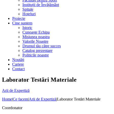
Facilități pentru Sport
Instituții de Învățământ
Spitale
Hoteluri
Proiecte
Cine suntem
Istoric
Cunoaște Echipa
Misiunea noastra
Valorile Noastre
Drumul tău către succes
Catalog prezentare
Politicile noastre
Noutăți
Cariere
Contact
Laborator Testări Materiale
Arii de Expertiză
Home
|
Ce facem
|
Arii de Expertiză
|
Laborator Testări Materiale
Coordonator