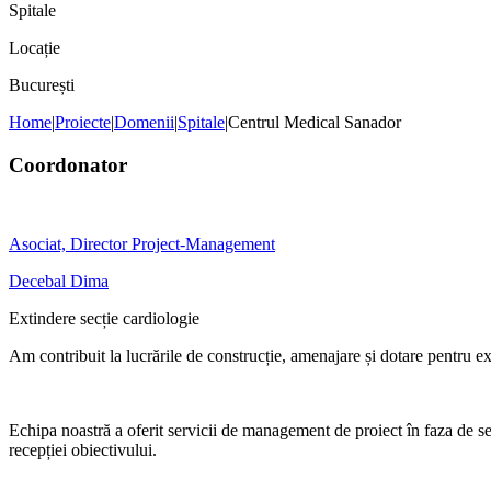
Spitale
Locație
București
Home
|
Proiecte
|
Domenii
|
Spitale
|
Centrul Medical Sanador
Coordonator
Asociat, Director Project-Management
Decebal Dima
Extindere secție cardiologie
Am contribuit la lucrările de construcție, amenajare și dotare pentru e
Echipa noastră a oferit servicii de management de proiect în faza de sel
recepției obiectivului.