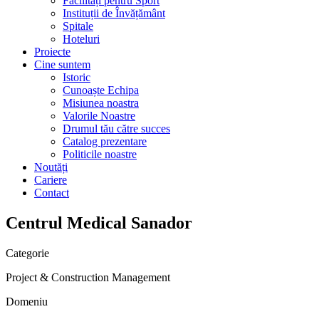
Facilități pentru Sport
Instituții de Învățământ
Spitale
Hoteluri
Proiecte
Cine suntem
Istoric
Cunoaște Echipa
Misiunea noastra
Valorile Noastre
Drumul tău către succes
Catalog prezentare
Politicile noastre
Noutăți
Cariere
Contact
Centrul Medical Sanador
Categorie
Project & Construction Management
Domeniu