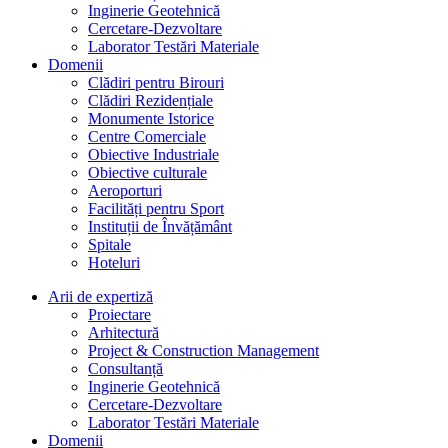
Inginerie Geotehnică
Cercetare-Dezvoltare
Laborator Testări Materiale
Domenii
Clădiri pentru Birouri
Clădiri Rezidențiale
Monumente Istorice
Centre Comerciale
Obiective Industriale
Obiective culturale
Aeroporturi
Facilități pentru Sport
Instituții de Învățământ
Spitale
Hoteluri
Arii de expertiză
Proiectare
Arhitectură
Project & Construction Management
Consultanță
Inginerie Geotehnică
Cercetare-Dezvoltare
Laborator Testări Materiale
Domenii