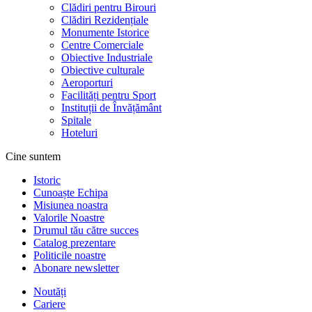
Clădiri pentru Birouri
Clădiri Rezidențiale
Monumente Istorice
Centre Comerciale
Obiective Industriale
Obiective culturale
Aeroporturi
Facilități pentru Sport
Instituții de Învățământ
Spitale
Hoteluri
Cine suntem
Istoric
Cunoaște Echipa
Misiunea noastra
Valorile Noastre
Drumul tău către succes
Catalog prezentare
Politicile noastre
Abonare newsletter
Noutăți
Cariere