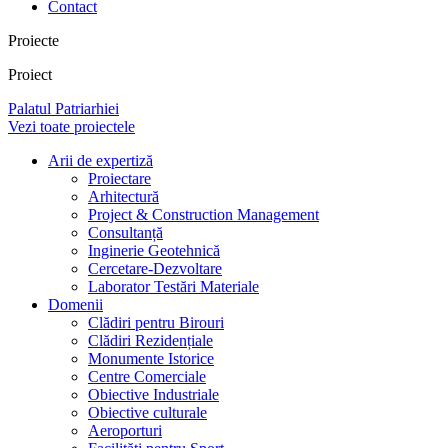
Contact
Proiecte
Proiect
Palatul Patriarhiei
Vezi toate proiectele
Arii de expertiză
Proiectare
Arhitectură
Project & Construction Management
Consultanță
Inginerie Geotehnică
Cercetare-Dezvoltare
Laborator Testări Materiale
Domenii
Clădiri pentru Birouri
Clădiri Rezidențiale
Monumente Istorice
Centre Comerciale
Obiective Industriale
Obiective culturale
Aeroporturi