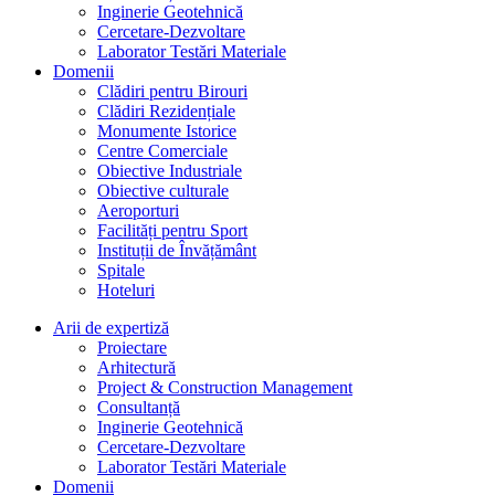
Inginerie Geotehnică
Cercetare-Dezvoltare
Laborator Testări Materiale
Domenii
Clădiri pentru Birouri
Clădiri Rezidențiale
Monumente Istorice
Centre Comerciale
Obiective Industriale
Obiective culturale
Aeroporturi
Facilități pentru Sport
Instituții de Învățământ
Spitale
Hoteluri
Arii de expertiză
Proiectare
Arhitectură
Project & Construction Management
Consultanță
Inginerie Geotehnică
Cercetare-Dezvoltare
Laborator Testări Materiale
Domenii