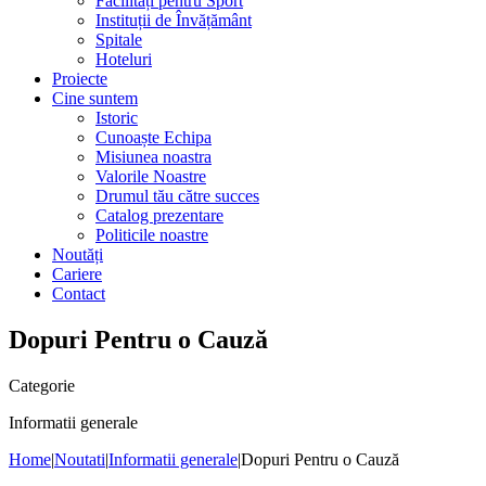
Facilități pentru Sport
Instituții de Învățământ
Spitale
Hoteluri
Proiecte
Cine suntem
Istoric
Cunoaște Echipa
Misiunea noastra
Valorile Noastre
Drumul tău către succes
Catalog prezentare
Politicile noastre
Noutăți
Cariere
Contact
Dopuri Pentru o Cauză
Categorie
Informatii generale
Home
|
Noutati
|
Informatii generale
|
Dopuri Pentru o Cauză