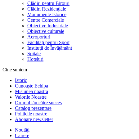
Clădiri pentru Birouri
Clădiri Rezidențiale
Monumente Istorice
Centre Comerciale
Obiective Industriale
Obiective culturale
Aeroporturi
Facilități pentru Sport
Instituții de Învățământ
Spitale
Hoteluri
Cine suntem
Istoric
Cunoaște Echipa
Misiunea noastra
Valorile Noastre
Drumul tău către succes
Catalog prezentare
Politicile noastre
Abonare newsletter
Noutăți
Cariere