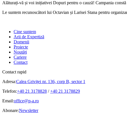
Alăturați-vă și voi inițiativei Dopuri pentru o cauză! Campania constă î
Le suntem recunoscători lui Octavian și Larisei Stana pentru organizare
Cine suntem
Arii de Expertiză
Domenii
Proiecte
Noutăți
Cariere
Contact
Contact rapid
Adresa:
Calea Griviței nr. 136, corp B, sector 1
Telefon:
+40 21 3178828
/
+40 21 3178829
Email:
office@p-a.ro
Abonare:
Newsletter