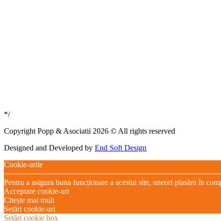
*/
Copyright Popp & Asociatii 2026 © All rights reserved
Designed and Developed by
End Soft Design
Cookie-urile
Pentru a asigura buna funcționare a acestui site, uneori plasăm în com
Acceptare cookie-uri
Citește mai mult
Setări cookie-uri
Setări cookie box