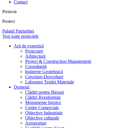
Contact
Proiecte
Proiect
Palatul Patriarhiei
Vezi toate proiectele
Arii de expertiză
Proiectare
Arhitectură
Project & Construction Management
Consultanță
Inginerie Geotehnică
Cercetare-Dezvoltare
Laborator Testări Materiale
Domenii
Clădiri pentru Birouri
Clădiri Rezidențiale
Monumente Istorice
Centre Comerciale
Obiective Industriale
Obiective culturale
Aeroporturi