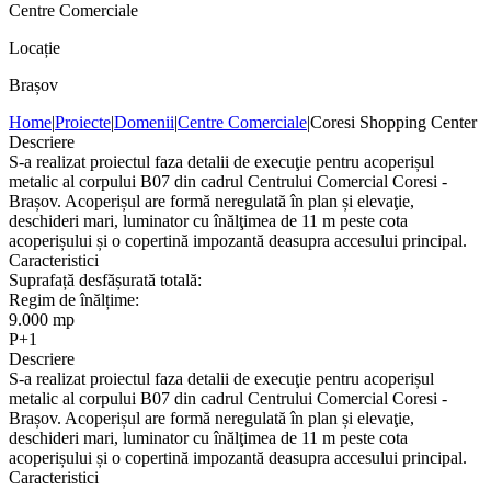
Centre Comerciale
Locație
Brașov
Home
|
Proiecte
|
Domenii
|
Centre Comerciale
|
Coresi Shopping Center
Descriere
S-a realizat proiectul faza detalii de execuţie pentru acoperișul
metalic al corpului B07 din cadrul Centrului Comercial Coresi -
Brașov. Acoperișul are formă neregulată în plan și elevaţie,
deschideri mari, luminator cu înălţimea de 11 m peste cota
acoperișului și o copertină impozantă deasupra accesului principal.
Caracteristici
Suprafață desfășurată totală:
Regim de înălțime:
9.000 mp
P+1
Descriere
S-a realizat proiectul faza detalii de execuţie pentru acoperișul
metalic al corpului B07 din cadrul Centrului Comercial Coresi -
Brașov. Acoperișul are formă neregulată în plan și elevaţie,
deschideri mari, luminator cu înălţimea de 11 m peste cota
acoperișului și o copertină impozantă deasupra accesului principal.
Caracteristici