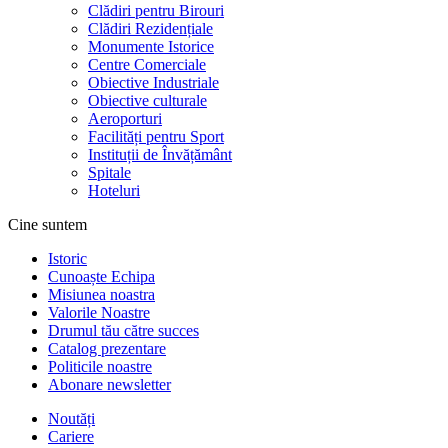
Clădiri pentru Birouri
Clădiri Rezidențiale
Monumente Istorice
Centre Comerciale
Obiective Industriale
Obiective culturale
Aeroporturi
Facilități pentru Sport
Instituții de Învățământ
Spitale
Hoteluri
Cine suntem
Istoric
Cunoaște Echipa
Misiunea noastra
Valorile Noastre
Drumul tău către succes
Catalog prezentare
Politicile noastre
Abonare newsletter
Noutăți
Cariere