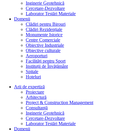
Inginerie Geotehnică
Cercetare-Dezvoltare
Laborator Testări Materiale
Domenii
Clădiri pentru Birouri
Clădiri Rezidențiale
Monumente Istorice
Centre Comerciale
Obiective Industriale
Obiective culturale
Aeroporturi
Facilități pentru Sport
Instituții de Învățământ
Spitale
Hoteluri
Arii de expertiză
Proiectare
Arhitectură
Project & Construction Management
Consultanță
Inginerie Geotehnică
Cercetare-Dezvoltare
Laborator Testări Materiale
Domenii