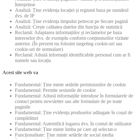
întreprinse
Analiză: Ține evidența locației și regiunii baza pe numărul
dvs. de IP
Analiză: Ține evidența timpului petrecut pe fiecare pagină
Analiză: Crește calitatea datelor din funcția de statistică
Reclamă: Adaptarea informațiilor și reclamelor pe baza
intereselor dvs. de exemplu conform conținuturilor vizitate
anterior. (În prezent nu folosim targeting cookie-uri sau
cookie-uri de semnalare)
Reclamă: Adună informații identificabile personal cum ar fi
numele sau locația
Acest site web va
Fundamental: Ține minte setările permisiunilor de cookie
Fundamental: Permite sesiunile de cookie
Fundamental: Adună informațiile introduse în formularele de
contact pentru newsletter sau alte formulare de pe toate
paginile
Fundamental: Ține evidența produselor adăugate în coșul de
cumpărături
Fundamental: Autentifică logarea dvs. în contul de utilizator
Fundamental: Ține minte limba pe care ați selectat-o
Funcționalitate: Ține minte setările de social media