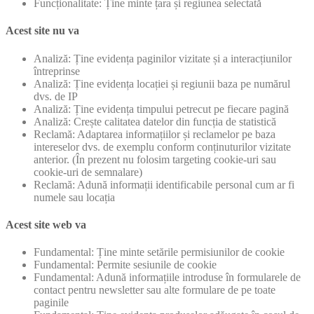
Funcționalitate: Ține minte țara și regiunea selectată
Acest site nu va
Analiză: Ține evidența paginilor vizitate și a interacțiunilor
întreprinse
Analiză: Ține evidența locației și regiunii baza pe numărul
dvs. de IP
Analiză: Ține evidența timpului petrecut pe fiecare pagină
Analiză: Crește calitatea datelor din funcția de statistică
Reclamă: Adaptarea informațiilor și reclamelor pe baza
intereselor dvs. de exemplu conform conținuturilor vizitate
anterior. (În prezent nu folosim targeting cookie-uri sau
cookie-uri de semnalare)
Reclamă: Adună informații identificabile personal cum ar fi
numele sau locația
Acest site web va
Fundamental: Ține minte setările permisiunilor de cookie
Fundamental: Permite sesiunile de cookie
Fundamental: Adună informațiile introduse în formularele de
contact pentru newsletter sau alte formulare de pe toate
paginile