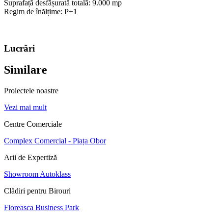
Suprafață desfășurată totală:
9.000 mp
Regim de înălțime:
P+1
Lucrări
Similare
Proiectele noastre
Vezi mai mult
Centre Comerciale
Complex Comercial - Piața Obor
Arii de Expertiză
Showroom Autoklass
Clădiri pentru Birouri
Floreasca Business Park