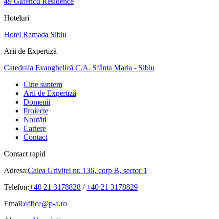
49 Gafencu Residence
Hoteluri
Hotel Ramada Sibiu
Arii de Expertiză
Catedrala Evanghelică C.A. Sfânta Maria - Sibiu
Cine suntem
Arii de Expertiză
Domenii
Proiecte
Noutăți
Cariere
Contact
Contact rapid
Adresa:
Calea Griviței nr. 136, corp B, sector 1
Telefon:
+40 21 3178828
/
+40 21 3178829
Email:
office@p-a.ro