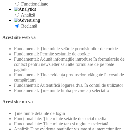
Funcționalitate
Analiză
Reclamă
Acest site web va
Fundamental: Ține minte setările permisiunilor de cookie
Fundamental: Permite sesiunile de cookie
Fundamental: Adună informațiile introduse în formularele de
contact pentru newsletter sau alte formulare de pe toate
paginile
Fundamental: Ține evidența produselor adăugate în coșul de
cumpărături
Fundamental: Autentifică logarea dvs. în contul de utilizator
Fundamental: Ține minte limba pe care ați selectat-o
Acest site nu va
Ține minte detaliile de login
Funcționalitate: Ține minte setările de social media
Funcționalitate: Ține minte țara și regiunea selectată
Analiză: Ține evidența paginilor vizitate și a interacțiunilor