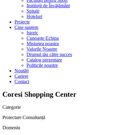
Facilități pentru Sport
Instituții de Învățământ
Spitale
Hoteluri
Proiecte
Cine suntem
Istoric
Cunoaște Echipa
Misiunea noastra
Valorile Noastre
Drumul tău către succes
Catalog prezentare
Politicile noastre
Noutăți
Cariere
Contact
Coresi Shopping Center
Categorie
Proiectare
Consultanță
Domeniu