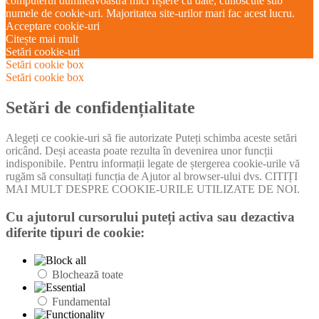
computerul dumneavoastră mici fișiere cu date, cunoscute sub
numele de cookie-uri. Majoritatea site-urilor mari fac acest lucru.
Acceptare cookie-uri
Citește mai mult
Setări cookie-uri
Setări cookie box
Setări cookie box
Setări de confidențialitate
Alegeți ce cookie-uri să fie autorizate Puteți schimba aceste setări
oricând. Deși aceasta poate rezulta în devenirea unor funcții
indisponibile. Pentru informații legate de ștergerea cookie-urile vă
rugăm să consultați funcția de Ajutor al browser-ului dvs. CITIȚI
MAI MULT DESPRE COOKIE-URILE UTILIZATE DE NOI.
Cu ajutorul cursorului puteți activa sau dezactiva
diferite tipuri de cookie:
Blochează toate
Fundamental