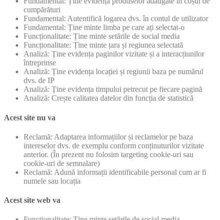
Fundamental: Ține evidența produselor adăugate în coșul de
cumpărături
Fundamental: Autentifică logarea dvs. în contul de utilizator
Fundamental: Ține minte limba pe care ați selectat-o
Funcționalitate: Ține minte setările de social media
Funcționalitate: Ține minte țara și regiunea selectată
Analiză: Ține evidența paginilor vizitate și a interacțiunilor
întreprinse
Analiză: Ține evidența locației și regiunii baza pe numărul
dvs. de IP
Analiză: Ține evidența timpului petrecut pe fiecare pagină
Analiză: Crește calitatea datelor din funcția de statistică
Acest site nu va
Reclamă: Adaptarea informațiilor și reclamelor pe baza
intereselor dvs. de exemplu conform conținuturilor vizitate
anterior. (În prezent nu folosim targeting cookie-uri sau
cookie-uri de semnalare)
Reclamă: Adună informații identificabile personal cum ar fi
numele sau locația
Acest site web va
Funcționalitate: Ține minte setările de social media