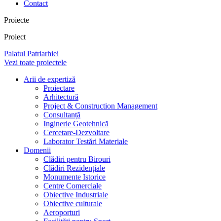
Contact
Proiecte
Proiect
Palatul Patriarhiei
Vezi toate proiectele
Arii de expertiză
Proiectare
Arhitectură
Project & Construction Management
Consultanță
Inginerie Geotehnică
Cercetare-Dezvoltare
Laborator Testări Materiale
Domenii
Clădiri pentru Birouri
Clădiri Rezidențiale
Monumente Istorice
Centre Comerciale
Obiective Industriale
Obiective culturale
Aeroporturi