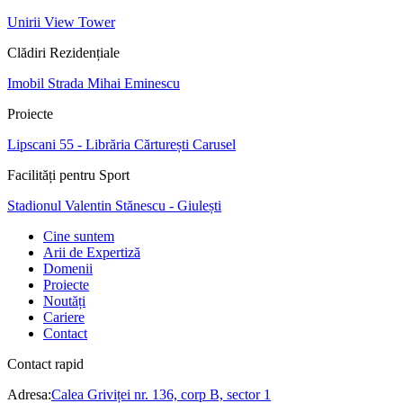
Unirii View Tower
Clădiri Rezidențiale
Imobil Strada Mihai Eminescu
Proiecte
Lipscani 55 - Librăria Cărturești Carusel
Facilități pentru Sport
Stadionul Valentin Stănescu - Giulești
Cine suntem
Arii de Expertiză
Domenii
Proiecte
Noutăți
Cariere
Contact
Contact rapid
Adresa:
Calea Griviței nr. 136, corp B, sector 1