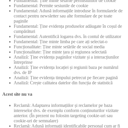
Fundamental: Ține minte setările permisiunilor de cookie
Fundamental: Permite sesiunile de cookie
Fundamental: Adună informațiile introduse în formularele de
contact pentru newsletter sau alte formulare de pe toate
paginile
Fundamental: Ține evidența produselor adăugate în coșul de
cumpărături
Fundamental: Autentifică logarea dvs. în contul de utilizator
Fundamental: Ține minte limba pe care ați selectat-o
Funcționalitate: Ține minte setările de social media
Funcționalitate: Ține minte țara și regiunea selectată
Analiză: Ține evidența paginilor vizitate și a interacțiunilor
întreprinse
Analiză: Ține evidența locației și regiunii baza pe numărul
dvs. de IP
Analiză: Ține evidența timpului petrecut pe fiecare pagină
Analiză: Crește calitatea datelor din funcția de statistică
Acest site nu va
Reclamă: Adaptarea informațiilor și reclamelor pe baza
intereselor dvs. de exemplu conform conținuturilor vizitate
anterior. (În prezent nu folosim targeting cookie-uri sau
cookie-uri de semnalare)
Reclamă: Adună informații identificabile personal cum ar fi