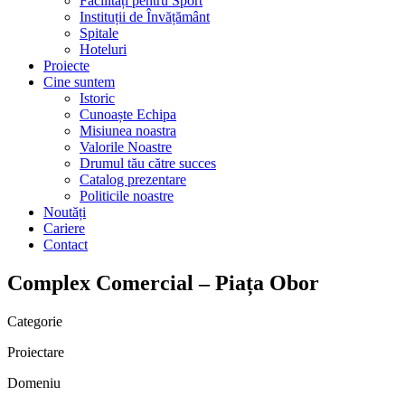
Facilități pentru Sport
Instituții de Învățământ
Spitale
Hoteluri
Proiecte
Cine suntem
Istoric
Cunoaște Echipa
Misiunea noastra
Valorile Noastre
Drumul tău către succes
Catalog prezentare
Politicile noastre
Noutăți
Cariere
Contact
Complex Comercial – Piața Obor
Categorie
Proiectare
Domeniu