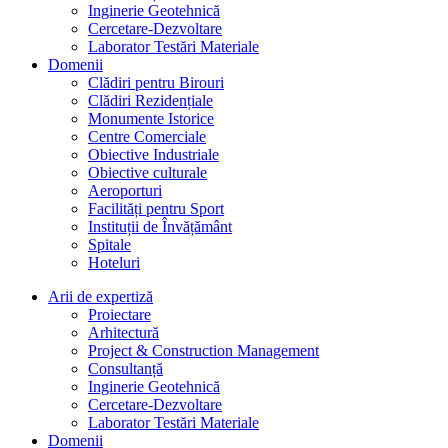
Inginerie Geotehnică
Cercetare-Dezvoltare
Laborator Testări Materiale
Domenii
Clădiri pentru Birouri
Clădiri Rezidențiale
Monumente Istorice
Centre Comerciale
Obiective Industriale
Obiective culturale
Aeroporturi
Facilități pentru Sport
Instituții de Învățământ
Spitale
Hoteluri
Arii de expertiză
Proiectare
Arhitectură
Project & Construction Management
Consultanță
Inginerie Geotehnică
Cercetare-Dezvoltare
Laborator Testări Materiale
Domenii