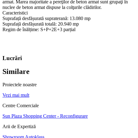
armat. Marea majoritate a pereţilor de beton armat sunt grupaţi în
nuclee de beton armat dispuse la colţurile clădirilor.
Caracteristici
Suprafață desfășurată supraterană:
13.080 mp
Suprafață desfășurată totală:
20.940 mp
Regim de înălțime:
S+P+2E+3 parțial
Lucrări
Similare
Proiectele noastre
Vezi mai mult
Centre Comerciale
Sun Plaza Shopping Center - Reconfigurare
Arii de Expertiză
Showroom Autoklass