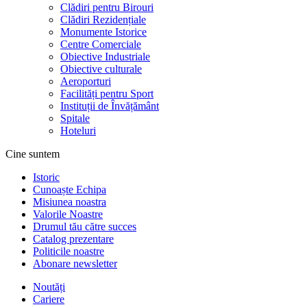
Clădiri pentru Birouri
Clădiri Rezidențiale
Monumente Istorice
Centre Comerciale
Obiective Industriale
Obiective culturale
Aeroporturi
Facilități pentru Sport
Instituții de Învățământ
Spitale
Hoteluri
Cine suntem
Istoric
Cunoaște Echipa
Misiunea noastra
Valorile Noastre
Drumul tău către succes
Catalog prezentare
Politicile noastre
Abonare newsletter
Noutăți
Cariere