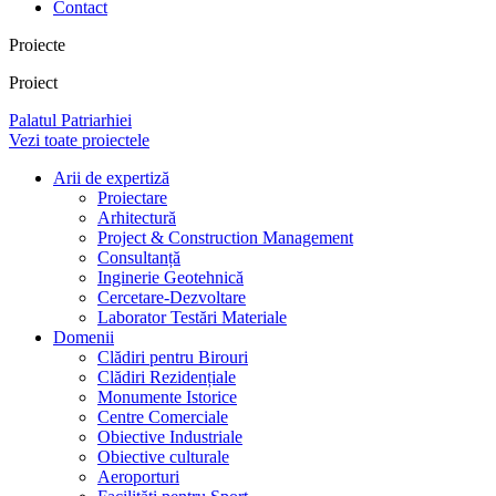
Contact
Proiecte
Proiect
Palatul Patriarhiei
Vezi toate proiectele
Arii de expertiză
Proiectare
Arhitectură
Project & Construction Management
Consultanță
Inginerie Geotehnică
Cercetare-Dezvoltare
Laborator Testări Materiale
Domenii
Clădiri pentru Birouri
Clădiri Rezidențiale
Monumente Istorice
Centre Comerciale
Obiective Industriale
Obiective culturale
Aeroporturi