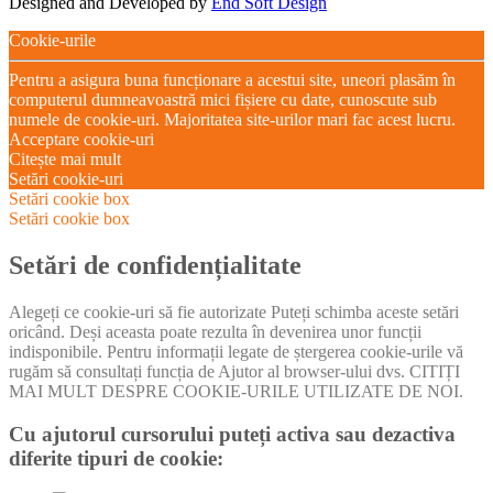
Designed and Developed by
End Soft Design
Cookie-urile
Pentru a asigura buna funcționare a acestui site, uneori plasăm în
computerul dumneavoastră mici fișiere cu date, cunoscute sub
numele de cookie-uri. Majoritatea site-urilor mari fac acest lucru.
Acceptare cookie-uri
Citește mai mult
Setări cookie-uri
Setări cookie box
Setări cookie box
Setări de confidențialitate
Alegeți ce cookie-uri să fie autorizate Puteți schimba aceste setări
oricând. Deși aceasta poate rezulta în devenirea unor funcții
indisponibile. Pentru informații legate de ștergerea cookie-urile vă
rugăm să consultați funcția de Ajutor al browser-ului dvs. CITIȚI
MAI MULT DESPRE COOKIE-URILE UTILIZATE DE NOI.
Cu ajutorul cursorului puteți activa sau dezactiva
diferite tipuri de cookie: