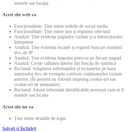
numele sau locația
Acest site web va
Funcționalitate: Ține minte setările de social media
Funcționalitate: Ține minte țara și regiunea selectată
Analiză: Ține evidența paginilor vizitate și a interacțiunilor
întreprinse
Analiză: Ține evidența locației și regiunii baza pe numărul
dvs. de IP
Analiză: Ține evidența timpului petrecut pe fiecare pagină
Analiză: Crește calitatea datelor din funcția de statistică
Reclamă: Adaptarea informațiilor și reclamelor pe baza
intereselor dvs. de exemplu conform conținuturilor vizitate
anterior. (În prezent nu folosim targeting cookie-uri sau
cookie-uri de semnalare)
Reclamă: Adună informații identificabile personal cum ar fi
numele sau locația
Acest site nu va
Ține minte detaliile de login
Salvați și închideți