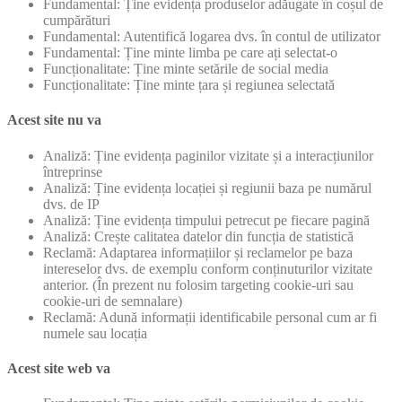
Fundamental: Ține evidența produselor adăugate în coșul de
cumpărături
Fundamental: Autentifică logarea dvs. în contul de utilizator
Fundamental: Ține minte limba pe care ați selectat-o
Funcționalitate: Ține minte setările de social media
Funcționalitate: Ține minte țara și regiunea selectată
Acest site nu va
Analiză: Ține evidența paginilor vizitate și a interacțiunilor
întreprinse
Analiză: Ține evidența locației și regiunii baza pe numărul
dvs. de IP
Analiză: Ține evidența timpului petrecut pe fiecare pagină
Analiză: Crește calitatea datelor din funcția de statistică
Reclamă: Adaptarea informațiilor și reclamelor pe baza
intereselor dvs. de exemplu conform conținuturilor vizitate
anterior. (În prezent nu folosim targeting cookie-uri sau
cookie-uri de semnalare)
Reclamă: Adună informații identificabile personal cum ar fi
numele sau locația
Acest site web va