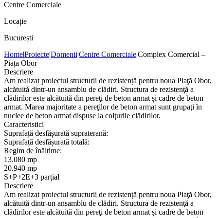
Centre Comerciale
Locație
București
Home
|
Proiecte
|
Domenii
|
Centre Comerciale
|
Complex Comercial –
Piața Obor
Descriere
Am realizat proiectul structurii de rezistență pentru noua Piaţă Obor,
alcătuită dintr-un ansamblu de clădiri. Structura de rezistenţă a
clădirilor este alcătuită din pereţi de beton armat și cadre de beton
armat. Marea majoritate a pereţilor de beton armat sunt grupaţi în
nuclee de beton armat dispuse la colţurile clădirilor.
Caracteristici
Suprafață desfășurată supraterană:
Suprafață desfășurată totală:
Regim de înălțime:
13.080 mp
20.940 mp
S+P+2E+3 parțial
Descriere
Am realizat proiectul structurii de rezistență pentru noua Piaţă Obor,
alcătuită dintr-un ansamblu de clădiri. Structura de rezistenţă a
clădirilor este alcătuită din pereţi de beton armat și cadre de beton