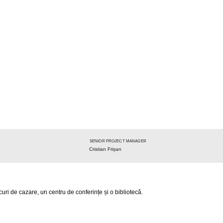
SENIOR PROJECT MANAGER
Cristian Frișan
curi de cazare, un centru de conferințe și o bibliotecă.