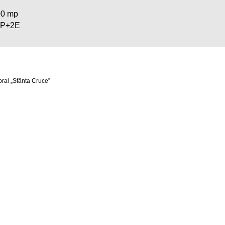
00 mp
+P+2E
oral „Sfânta Cruce”
PROIECT