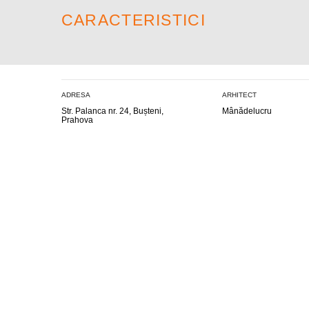
CARACTERISTICI
ADRESA
ARHITECT
Str. Palanca nr. 24, Bușteni,
Mânădelucru
Prahova
ARII DE EXPERTIZĂ
DOMENII
Proiectare
Clădiri pentru Birouri
Clădiri Rezidențiale
Arhitectură
Monumente Istorice
Centre Comerciale
Project & Construction Management
Obiective Industriale
Obiective culturale
Consultanță
Aeroporturi