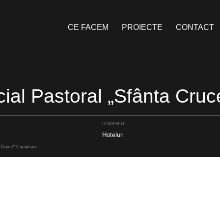
CE FACEM
PROIECTE
CONTACT
cial Pastoral „Sfânta Cru
DOMENIU
Hoteluri
a Cruce“ Caraiman