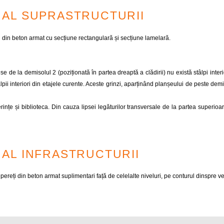
 AL SUPRASTRUCTURII
i din beton armat cu secțiune rectangulară și secțiune lamelară.
se de la demisolul 2 (poziționată în partea dreaptă a clădirii) nu există stâlpi interio
ii interiori din etajele curente. Aceste grinzi, aparținând planșeului de peste demi
rințe și biblioteca. Din cauza lipsei legăturilor transversale de la partea superioa
AL INFRASTRUCTURII
ereți din beton armat suplimentari față de celelalte niveluri, pe conturul dinspre vers