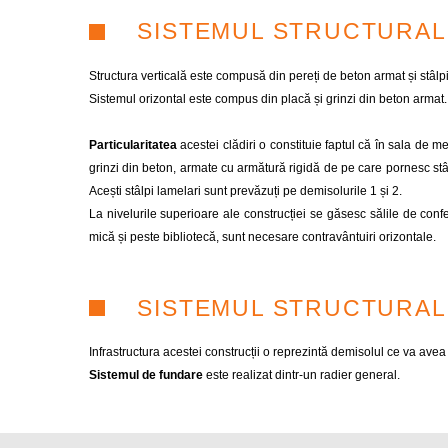
SISTEMUL STRUCTURAL
Structura verticală este compusă din pereți de beton armat și stâlp
Sistemul orizontal este compus din placă și grinzi din beton armat.
Particularitatea
acestei clădiri o constituie faptul că în sala de me
grinzi din beton, armate cu armătură rigidă de pe care pornesc stâlp
Acești stâlpi lamelari sunt prevăzuți pe demisolurile 1 și 2.
La nivelurile superioare ale construcției se găsesc sălile de confe
mică și peste bibliotecă, sunt necesare contravântuiri orizontale.
SISTEMUL STRUCTURAL 
Infrastructura acestei construcții o reprezintă demisolul ce va avea p
Sistemul de fundare
este realizat dintr-un radier general.