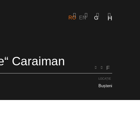
RO
EN
RO
EN
ce“ Caraiman
LOCAȚIE
Bușteni