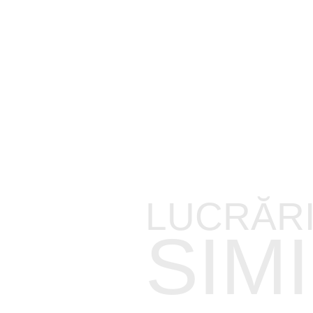
Facilități pentru Sport
Inginerie Geotehnică
Instituții de Învățământ
Spitale
Cercetare-Dezvoltare
Hoteluri
Laborator Testări Materiale
LUCRĂR
SIM