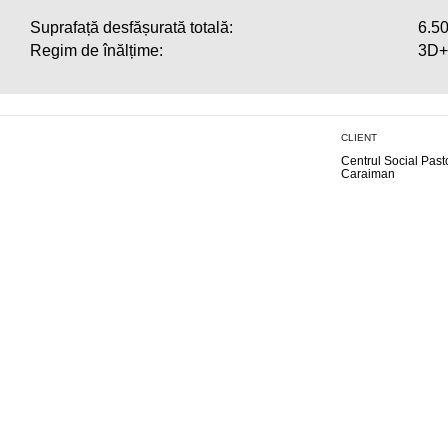
Suprafață desfășurată totală:
6.5
Regim de înălțime:
3D
CLIENT
Centrul Social Past
Caraiman
Istoric
Cunoaște Echipa
Misiunea noastra
Valorile Noastre
Drumul tău către succes
Catalog prezentare
Politicile noastre
Abonare newsletter
NOUTĂȚI
CARIERE
CONTACT