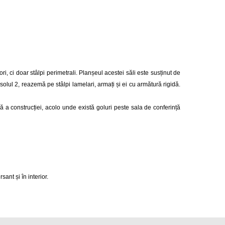
ri, ci doar stâlpi perimetrali. Planșeul acestei săli este susținut de
solul 2, reazemă pe stâlpi lamelari, armați și ei cu armătură rigidă.
ră a construcției, acolo unde există goluri peste sala de conferință
ant și în interior.