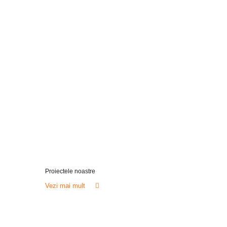
Palatul Patriarhiei
Vezi toate proiectele
Proiectele noastre
Vezi mai mult