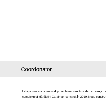
Coordonator
Echipa noastră a realizat proiectarea structurii de rezistență 
complexului Mănăstirii Caraiman construit în 2010. Noua construcț