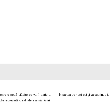
pentru o nouă clădire ce va fi parte a
în partea de nord-est și va cuprinde lo
ie reprezintă o extindere a mănăstirii