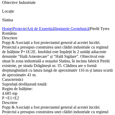
Obiective Industriale
Locație
Slatina
Home
|
Proiecte
|
Arii de Expertiză
|
Inginerie Geotehnică
|
Pirelli Tyres
România
Descriere
Popp & Asociații a fost proiectantul general al acestei lucrări.
Proiectul a presupus construirea unei clădiri industriale cu regimul
de înălțime P+1E/2E. Imobilul este împărțit în 2 unități adiacente
denumite “Hală Amestecare” și “Hală Sigilare”. Obiectivul este
situat în zona industrială a orașului Slatina, în incinta fabricii Pirelii
existente, pe strada Drăgănești nr. 35. Clădirea are o formă
dreptunghiulară cu latura lungă de aproximativ 116 m și latura scurtă
de aproximativ 41 m.
Caracteristici
Suprafață desfășurată totală:
Regim de înălțime:
4.685 mp
P +E1+E2
Descriere
Popp & Asociații a fost proiectantul general al acestei lucrări.
Proiectul a presupus construirea unei clădiri industriale cu regimul