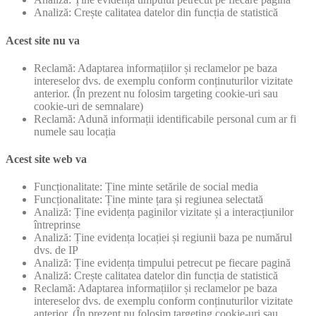
Analiză: Crește calitatea datelor din funcția de statistică
Acest site nu va
Reclamă: Adaptarea informațiilor și reclamelor pe baza
intereselor dvs. de exemplu conform conținuturilor vizitate
anterior. (În prezent nu folosim targeting cookie-uri sau
cookie-uri de semnalare)
Reclamă: Adună informații identificabile personal cum ar fi
numele sau locația
Acest site web va
Funcționalitate: Ține minte setările de social media
Funcționalitate: Ține minte țara și regiunea selectată
Analiză: Ține evidența paginilor vizitate și a interacțiunilor
întreprinse
Analiză: Ține evidența locației și regiunii baza pe numărul
dvs. de IP
Analiză: Ține evidența timpului petrecut pe fiecare pagină
Analiză: Crește calitatea datelor din funcția de statistică
Reclamă: Adaptarea informațiilor și reclamelor pe baza
intereselor dvs. de exemplu conform conținuturilor vizitate
anterior. (În prezent nu folosim targeting cookie-uri sau