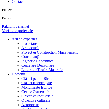
Contact
Proiecte
Proiect
Palatul Patriarhiei
Vezi toate proiectele
Arii de expertiză
Proiectare
Arhitectură
Project & Construction Management
Consultanță
Inginerie Geotehnică
Cercetare-Dezvoltare
Laborator Testări Materiale
Domenii
Clădiri pentru Birouri
Clădiri Rezidențiale
Monumente Istorice
Centre Comerciale
Obiective Industriale
Obiective culturale
Aeroporturi