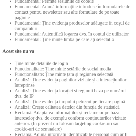
Fundamental: Permite sesiunile de cookie
Fundamental: Adună informațiile introduse în formularele de
contact pentru newsletter sau alte formulare de pe toate
paginile
Fundamental: Ține evidența produselor adăugate în coșul de
cumpărături
Fundamental: Autentifică logarea dvs. în contul de utilizator
Fundamental: Ține minte limba pe care ați selectat-o
Acest site nu va
Ține minte detaliile de login
Funcționalitate: Ține minte setările de social media
Funcționalitate: Ține minte țara și regiunea selectată
Analiză: Ține evidența paginilor vizitate și a interacțiunilor
întreprinse
Analiză: Ține evidența locației și regiunii baza pe numărul
dvs. de IP
Analiză: Ține evidența timpului petrecut pe fiecare pagină
Analiză: Crește calitatea datelor din funcția de statistică
Reclamă: Adaptarea informațiilor și reclamelor pe baza
intereselor dvs. de exemplu conform conținuturilor vizitate
anterior. (În prezent nu folosim targeting cookie-uri sau
cookie-uri de semnalare)
Reclamă: Adună informații identificabile personal cum ar fi