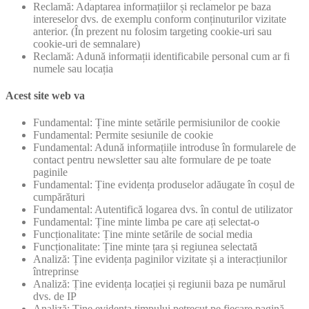
Reclamă: Adaptarea informațiilor și reclamelor pe baza
intereselor dvs. de exemplu conform conținuturilor vizitate
anterior. (În prezent nu folosim targeting cookie-uri sau
cookie-uri de semnalare)
Reclamă: Adună informații identificabile personal cum ar fi
numele sau locația
Acest site web va
Fundamental: Ține minte setările permisiunilor de cookie
Fundamental: Permite sesiunile de cookie
Fundamental: Adună informațiile introduse în formularele de
contact pentru newsletter sau alte formulare de pe toate
paginile
Fundamental: Ține evidența produselor adăugate în coșul de
cumpărături
Fundamental: Autentifică logarea dvs. în contul de utilizator
Fundamental: Ține minte limba pe care ați selectat-o
Funcționalitate: Ține minte setările de social media
Funcționalitate: Ține minte țara și regiunea selectată
Analiză: Ține evidența paginilor vizitate și a interacțiunilor
întreprinse
Analiză: Ține evidența locației și regiunii baza pe numărul
dvs. de IP
Analiză: Ține evidența timpului petrecut pe fiecare pagină