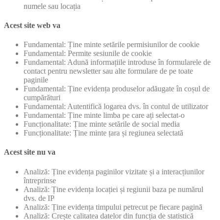
numele sau locația
Acest site web va
Fundamental: Ține minte setările permisiunilor de cookie
Fundamental: Permite sesiunile de cookie
Fundamental: Adună informațiile introduse în formularele de
contact pentru newsletter sau alte formulare de pe toate
paginile
Fundamental: Ține evidența produselor adăugate în coșul de
cumpărături
Fundamental: Autentifică logarea dvs. în contul de utilizator
Fundamental: Ține minte limba pe care ați selectat-o
Funcționalitate: Ține minte setările de social media
Funcționalitate: Ține minte țara și regiunea selectată
Acest site nu va
Analiză: Ține evidența paginilor vizitate și a interacțiunilor
întreprinse
Analiză: Ține evidența locației și regiunii baza pe numărul
dvs. de IP
Analiză: Ține evidența timpului petrecut pe fiecare pagină
Analiză: Crește calitatea datelor din funcția de statistică