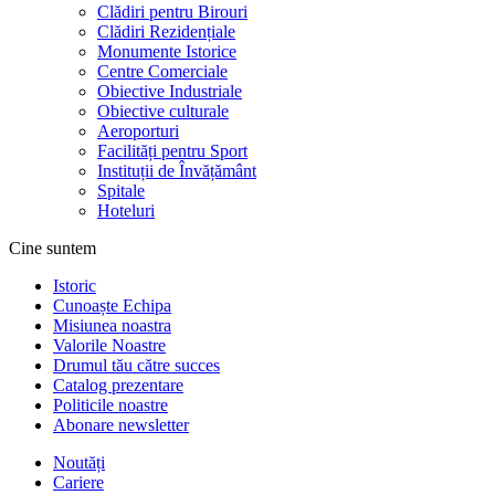
Clădiri pentru Birouri
Clădiri Rezidențiale
Monumente Istorice
Centre Comerciale
Obiective Industriale
Obiective culturale
Aeroporturi
Facilități pentru Sport
Instituții de Învățământ
Spitale
Hoteluri
Cine suntem
Istoric
Cunoaște Echipa
Misiunea noastra
Valorile Noastre
Drumul tău către succes
Catalog prezentare
Politicile noastre
Abonare newsletter
Noutăți
Cariere