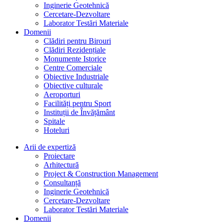
Inginerie Geotehnică
Cercetare-Dezvoltare
Laborator Testări Materiale
Domenii
Clădiri pentru Birouri
Clădiri Rezidențiale
Monumente Istorice
Centre Comerciale
Obiective Industriale
Obiective culturale
Aeroporturi
Facilități pentru Sport
Instituții de Învățământ
Spitale
Hoteluri
Arii de expertiză
Proiectare
Arhitectură
Project & Construction Management
Consultanță
Inginerie Geotehnică
Cercetare-Dezvoltare
Laborator Testări Materiale
Domenii