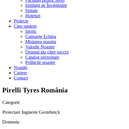
Facilități pentru Sport
Instituții de Învățământ
Spitale
Hoteluri
Proiecte
Cine suntem
Istoric
Cunoaște Echipa
Misiunea noastra
Valorile Noastre
Drumul tău către succes
Catalog prezentare
Politicile noastre
Noutăți
Cariere
Contact
Pirelli Tyres România
Categorie
Proiectare
Inginerie Geotehnică
Domeniu