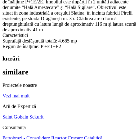
de înălțime P+1E/2E. Imobilul este împărțit în 2 unități adiacente
denumite “Hală Amestecare” și “Hală Sigilare”. Obiectivul este
situat în zona industrială a orașului Slatina, în incinta fabricii Pirelii
existente, pe strada Drăgănești nr. 35. Clădirea are o formă
dreptunghiulară cu latura lungă de aproximativ 116 m și latura scurtă
de aproximativ 41 m.
Caracteristici
Suprafață desfășurată totală:
4.685 mp
Regim de înălțime:
P +E1+E2
lucrări
similare
Proiectele noastre
Vezi mai mult
Arii de Expertiză
Saint Gobain Sekurit
Consultanță
Petrobrazi - Consolidare Reactor Cracare Catalitică