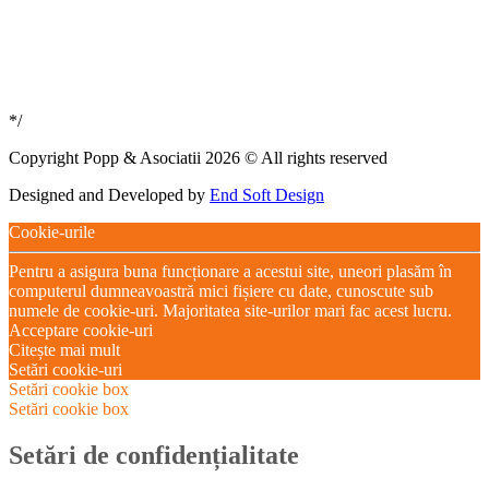
*/
Copyright Popp & Asociatii 2026 © All rights reserved
Designed and Developed by
End Soft Design
Cookie-urile
Pentru a asigura buna funcționare a acestui site, uneori plasăm în
computerul dumneavoastră mici fișiere cu date, cunoscute sub
numele de cookie-uri. Majoritatea site-urilor mari fac acest lucru.
Acceptare cookie-uri
Citește mai mult
Setări cookie-uri
Setări cookie box
Setări cookie box
Setări de confidențialitate