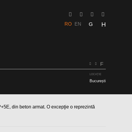
RO
EN
RO
EN
LOCAȚIE
București
+P+5E, din beton armat. O excepţie o reprezintă