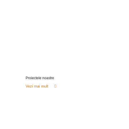
Proiectele noastre
Vezi mai mult
PROIECT
Palatul Patriarhiei