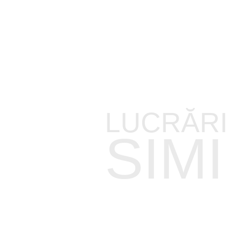
LUCRĂR
ARII DE EXPERTIZĂ
DOMENII
SIM
Proiectare
Clădiri pentru Birouri
Clădiri Rezidențiale
Arhitectură
Monumente Istorice
Centre Comerciale
Project & Construction Management
Obiective Industriale
Obiective culturale
Consultanță
Aeroporturi
Facilități pentru Sport