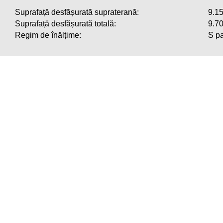
Suprafață desfășurată supraterană:
9.1
Suprafață desfășurată totală:
9.7
Regim de înălțime:
S p