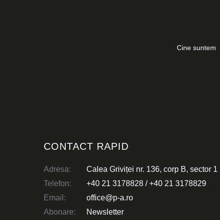
Cine suntem
CLĂDIRI PENTRU BI
Equilibrium Offices
CONTACT RAPID
Adresa:
Calea Griviței nr. 136, corp B, sector 1
Telefon:
+40 21 3178828
/
+40 21 3178829
Email:
office@p-a.ro
Abonare:
Newsletter