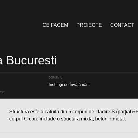
CE FACEM
PROIECTE
CONTACT
a Bucuresti
DOMENIU
Instituții de Învățământ
esti
Structura este alcătuită din 5 corpuri de clădire S (parţial)
corpul C care include o structură mixtă, beton + metal.