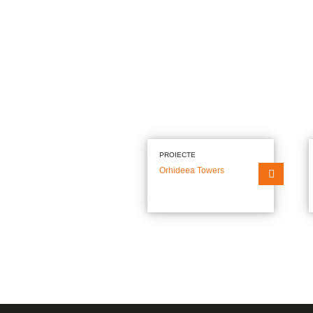
Inginerie Geotehnică
Instituții de Învățământ
Spitale
Cercetare-Dezvoltare
Hoteluri
Laborator Testări Materiale
PROIECTE
Orhideea Towers