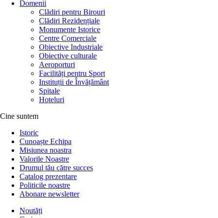
Domenii
Clădiri pentru Birouri
Clădiri Rezidențiale
Monumente Istorice
Centre Comerciale
Obiective Industriale
Obiective culturale
Aeroporturi
Facilități pentru Sport
Instituții de Învățământ
Spitale
Hoteluri
Cine suntem
Istoric
Cunoaște Echipa
Misiunea noastra
Valorile Noastre
Drumul tău către succes
Catalog prezentare
Politicile noastre
Abonare newsletter
Noutăți