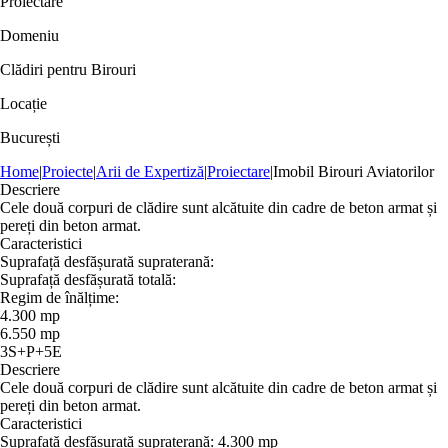
Proiectare
Domeniu
Clădiri pentru Birouri
Locație
București
Home
|
Proiecte
|
Arii de Expertiză
|
Proiectare
|
Imobil Birouri Aviatorilor
Descriere
Cele două corpuri de clădire sunt alcătuite din cadre de beton armat și
pereți din beton armat.
Caracteristici
Suprafață desfășurată supraterană:
Suprafață desfășurată totală:
Regim de înălțime:
4.300 mp
6.550 mp
3S+P+5E
Descriere
Cele două corpuri de clădire sunt alcătuite din cadre de beton armat și
pereți din beton armat.
Caracteristici
Suprafață desfășurată supraterană:
4.300 mp