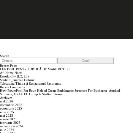
Search
Caută
după:
Recent Posts
CENTRUL PENTRU OPTICĂ DE MARE PUTERE
Afi Home North
Estoria City (L2, L3)
Stadion „Nicolae Dobrin”
Telecabina Tâmpa și Restaurantul Panoramic
Recent Comments
How PowerPack For Revit Helped Create Emblematic Structure For Bucharest | Applied
Software, GRAITEC Group
la
Stadion Steaua
Archives
mai 2026
decembrie 2025
octombrie 2025
iulie 2025
mai 2025
martie 2025
februarie 2025
septembrie 2024
iulie 2024