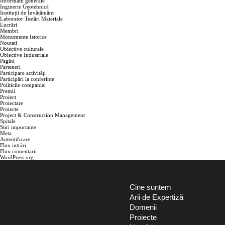
Informatii generale
Inginerie Geotehnică
Instituții de Învățământ
ARII DE EXPERTIZĂ
Laborator Testări Materiale
Lucrări
Membri
Monumente Istorice
DOMENII
Noutati
Obiective culturale
Obiective Industriale
PROIECTE
Pagini
Parteneri
Participare activități
Participări la conferințe
CINE SUNTEM
Politicile companiei
Premii
Proiect
NOUTĂȚI
Proiectare
Proiecte
Project & Construction Management
CARIERE
Spitale
Stiri importante
Meta
Autentificare
CONTACT
Flux intrări
Flux comentarii
WordPress.org
Cine suntem
Arii de Expertiză
Domenii
Proiecte