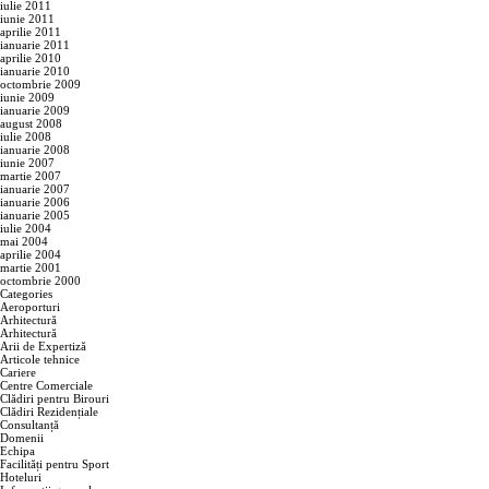
iulie 2011
iunie 2011
aprilie 2011
ianuarie 2011
aprilie 2010
ianuarie 2010
octombrie 2009
iunie 2009
ianuarie 2009
august 2008
iulie 2008
ianuarie 2008
iunie 2007
martie 2007
ianuarie 2007
ianuarie 2006
ianuarie 2005
iulie 2004
mai 2004
aprilie 2004
martie 2001
octombrie 2000
Categories
Aeroporturi
Arhitectură
Arhitectură
Arii de Expertiză
Articole tehnice
Cariere
Centre Comerciale
Clădiri pentru Birouri
Clădiri Rezidențiale
Consultanță
Domenii
Echipa
Facilități pentru Sport
Hoteluri
RO
EN