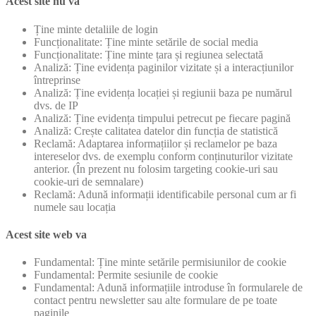
Acest site nu va
Ține minte detaliile de login
Funcționalitate: Ține minte setările de social media
Funcționalitate: Ține minte țara și regiunea selectată
Analiză: Ține evidența paginilor vizitate și a interacțiunilor
întreprinse
Analiză: Ține evidența locației și regiunii baza pe numărul
dvs. de IP
Analiză: Ține evidența timpului petrecut pe fiecare pagină
Analiză: Crește calitatea datelor din funcția de statistică
Reclamă: Adaptarea informațiilor și reclamelor pe baza
intereselor dvs. de exemplu conform conținuturilor vizitate
anterior. (În prezent nu folosim targeting cookie-uri sau
cookie-uri de semnalare)
Reclamă: Adună informații identificabile personal cum ar fi
numele sau locația
Acest site web va
Fundamental: Ține minte setările permisiunilor de cookie
Fundamental: Permite sesiunile de cookie
Fundamental: Adună informațiile introduse în formularele de
contact pentru newsletter sau alte formulare de pe toate
paginile