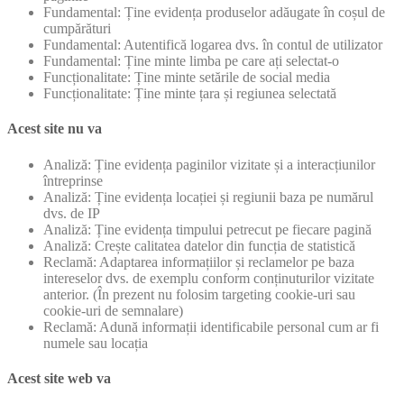
Fundamental: Ține evidența produselor adăugate în coșul de
cumpărături
Fundamental: Autentifică logarea dvs. în contul de utilizator
Fundamental: Ține minte limba pe care ați selectat-o
Funcționalitate: Ține minte setările de social media
Funcționalitate: Ține minte țara și regiunea selectată
Acest site nu va
Analiză: Ține evidența paginilor vizitate și a interacțiunilor
întreprinse
Analiză: Ține evidența locației și regiunii baza pe numărul
dvs. de IP
Analiză: Ține evidența timpului petrecut pe fiecare pagină
Analiză: Crește calitatea datelor din funcția de statistică
Reclamă: Adaptarea informațiilor și reclamelor pe baza
intereselor dvs. de exemplu conform conținuturilor vizitate
anterior. (În prezent nu folosim targeting cookie-uri sau
cookie-uri de semnalare)
Reclamă: Adună informații identificabile personal cum ar fi
numele sau locația
Acest site web va