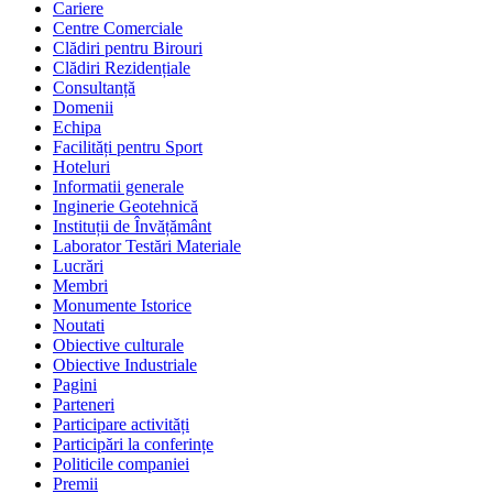
Cariere
Centre Comerciale
Clădiri pentru Birouri
Clădiri Rezidențiale
Consultanță
Domenii
Echipa
Facilități pentru Sport
Hoteluri
Informatii generale
Inginerie Geotehnică
Instituții de Învățământ
Laborator Testări Materiale
Lucrări
Membri
Monumente Istorice
Noutati
Obiective culturale
Obiective Industriale
Pagini
Parteneri
Participare activități
Participări la conferințe
Politicile companiei
Premii