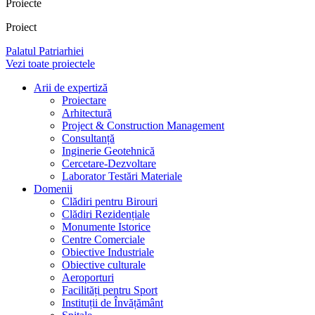
Proiecte
Proiect
Palatul Patriarhiei
Vezi toate proiectele
Arii de expertiză
Proiectare
Arhitectură
Project & Construction Management
Consultanță
Inginerie Geotehnică
Cercetare-Dezvoltare
Laborator Testări Materiale
Domenii
Clădiri pentru Birouri
Clădiri Rezidențiale
Monumente Istorice
Centre Comerciale
Obiective Industriale
Obiective culturale
Aeroporturi
Facilități pentru Sport
Instituții de Învățământ