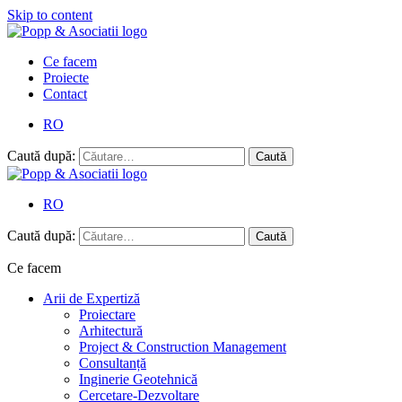
Skip to content
Ce facem
Proiecte
Contact
RO
Caută după:
RO
Caută după:
Ce facem
Arii de Expertiză
Proiectare
Arhitectură
Project & Construction Management
Consultanță
Inginerie Geotehnică
Cercetare-Dezvoltare