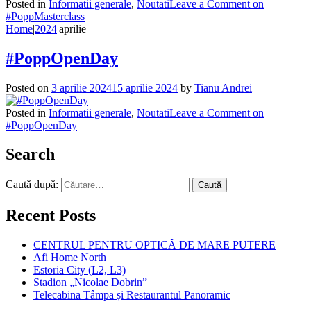
Posted in
Informatii generale
,
Noutati
Leave a Comment
on
#PoppMasterclass
Home
|
2024
|
aprilie
#PoppOpenDay
Posted on
3 aprilie 2024
15 aprilie 2024
by
Tianu Andrei
Posted in
Informatii generale
,
Noutati
Leave a Comment
on
#PoppOpenDay
Search
Caută după:
Recent Posts
CENTRUL PENTRU OPTICĂ DE MARE PUTERE
Afi Home North
Estoria City (L2, L3)
Stadion „Nicolae Dobrin”
Telecabina Tâmpa și Restaurantul Panoramic