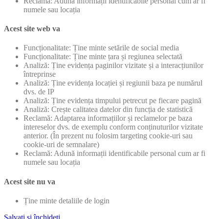
Reclamă: Adună informații identificabile personal cum ar fi
numele sau locația
Acest site web va
Funcționalitate: Ține minte setările de social media
Funcționalitate: Ține minte țara și regiunea selectată
Analiză: Ține evidența paginilor vizitate și a interacțiunilor
întreprinse
Analiză: Ține evidența locației și regiunii baza pe numărul
dvs. de IP
Analiză: Ține evidența timpului petrecut pe fiecare pagină
Analiză: Crește calitatea datelor din funcția de statistică
Reclamă: Adaptarea informațiilor și reclamelor pe baza
intereselor dvs. de exemplu conform conținuturilor vizitate
anterior. (În prezent nu folosim targeting cookie-uri sau
cookie-uri de semnalare)
Reclamă: Adună informații identificabile personal cum ar fi
numele sau locația
Acest site nu va
Ține minte detaliile de login
Salvați și închideți