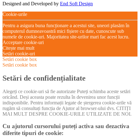
Designed and Developed by
End Soft Design
Cookie-urile
Pentru a asigura buna funcționare a acestui site, uneori plasăm în
computerul dumneavoastră mici fișiere cu date, cunoscute sub
numele de cookie-uri. Majoritatea site-urilor mari fac acest lucru.
Acceptare cookie-uri
Citește mai mult
Setări cookie-uri
Setări cookie box
Setări cookie box
Setări de confidențialitate
Alegeți ce cookie-uri să fie autorizate Puteți schimba aceste setări
oricând. Deși aceasta poate rezulta în devenirea unor funcții
indisponibile. Pentru informații legate de ștergerea cookie-urile vă
rugăm să consultați funcția de Ajutor al browser-ului dvs. CITIȚI
MAI MULT DESPRE COOKIE-URILE UTILIZATE DE NOI.
Cu ajutorul cursorului puteți activa sau dezactiva
diferite tipuri de cookie: