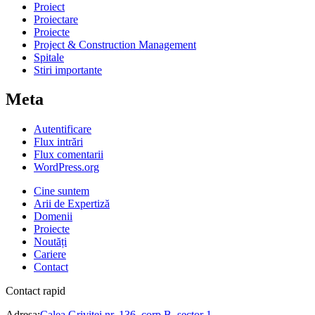
Proiect
Proiectare
Proiecte
Project & Construction Management
Spitale
Stiri importante
Meta
Autentificare
Flux intrări
Flux comentarii
WordPress.org
Cine suntem
Arii de Expertiză
Domenii
Proiecte
Noutăți
Cariere
Contact
Contact rapid
Adresa:
Calea Griviței nr. 136, corp B, sector 1