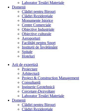
Laborator Testări Materiale
Domenii
Clădiri pentru Birouri
Clădiri Rezidențiale
Monumente Istorice
Centre Comerciale
Obiective Industriale
Obiective culturale
Aeroporturi
Facilități pentru Sport
Instituții de Învățământ
Spitale
Hoteluri
Arii de expertiză
Proiectare
Arhitectură
Project & Construction Management
Consultanță
Inginerie Geotehnică
Cercetare-Dezvoltare
Laborator Testări Materiale
Domenii
Clădiri pentru Birouri
Clădiri Rezidențiale