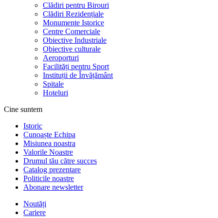
Clădiri pentru Birouri
Clădiri Rezidențiale
Monumente Istorice
Centre Comerciale
Obiective Industriale
Obiective culturale
Aeroporturi
Facilități pentru Sport
Instituții de Învățământ
Spitale
Hoteluri
Cine suntem
Istoric
Cunoaște Echipa
Misiunea noastra
Valorile Noastre
Drumul tău către succes
Catalog prezentare
Politicile noastre
Abonare newsletter
Noutăți
Cariere