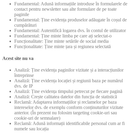
Fundamental: Adună informațiile introduse în formularele de
contact pentru newsletter sau alte formulare de pe toate
paginile
Fundamental: Ține evidența produselor adăugate în coșul de
cumpărături
Fundamental: Autentifică logarea dvs. în contul de utilizator
Fundamental: Ține minte limba pe care ați selectat-o
Funcționalitate: Ține minte setările de social media
Funcționalitate: Ține minte țara și regiunea selectată
Acest site nu va
Analiză: Ține evidența paginilor vizitate și a interacțiunilor
întreprinse
Analiză: Ține evidența locației și regiunii baza pe numărul
dvs. de IP
Analiză: Ține evidența timpului petrecut pe fiecare pagină
Analiză: Crește calitatea datelor din funcția de statistică
Reclamă: Adaptarea informațiilor și reclamelor pe baza
intereselor dvs. de exemplu conform conținuturilor vizitate
anterior. (În prezent nu folosim targeting cookie-uri sau
cookie-uri de semnalare)
Reclamă: Adună informații identificabile personal cum ar fi
numele sau locația