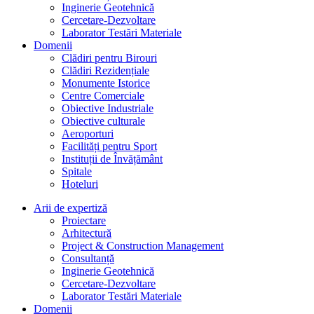
Inginerie Geotehnică
Cercetare-Dezvoltare
Laborator Testări Materiale
Domenii
Clădiri pentru Birouri
Clădiri Rezidențiale
Monumente Istorice
Centre Comerciale
Obiective Industriale
Obiective culturale
Aeroporturi
Facilități pentru Sport
Instituții de Învățământ
Spitale
Hoteluri
Arii de expertiză
Proiectare
Arhitectură
Project & Construction Management
Consultanță
Inginerie Geotehnică
Cercetare-Dezvoltare
Laborator Testări Materiale
Domenii