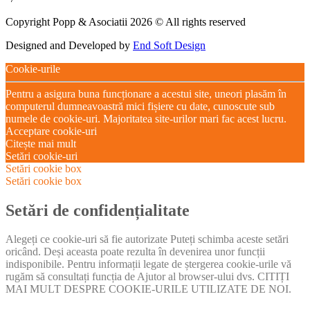
Copyright Popp & Asociatii 2026 © All rights reserved
Designed and Developed by
End Soft Design
Cookie-urile
Pentru a asigura buna funcționare a acestui site, uneori plasăm în
computerul dumneavoastră mici fișiere cu date, cunoscute sub
numele de cookie-uri. Majoritatea site-urilor mari fac acest lucru.
Acceptare cookie-uri
Citește mai mult
Setări cookie-uri
Setări cookie box
Setări cookie box
Setări de confidențialitate
Alegeți ce cookie-uri să fie autorizate Puteți schimba aceste setări
oricând. Deși aceasta poate rezulta în devenirea unor funcții
indisponibile. Pentru informații legate de ștergerea cookie-urile vă
rugăm să consultați funcția de Ajutor al browser-ului dvs. CITIȚI
MAI MULT DESPRE COOKIE-URILE UTILIZATE DE NOI.