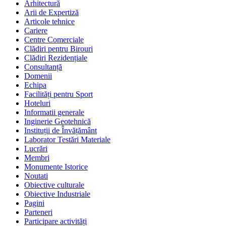
Arhitectură
Arii de Expertiză
Articole tehnice
Cariere
Centre Comerciale
Clădiri pentru Birouri
Clădiri Rezidențiale
Consultanță
Domenii
Echipa
Facilități pentru Sport
Hoteluri
Informatii generale
Inginerie Geotehnică
Instituții de Învățământ
Laborator Testări Materiale
Lucrări
Membri
Monumente Istorice
Noutati
Obiective culturale
Obiective Industriale
Pagini
Parteneri
Participare activități