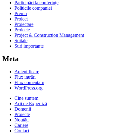
Participări la conferințe
Politicile companiei
Premii
Proiect
Proiectare
Proiecte
Project & Construction Management
Spitale
Stiri importante
Meta
Autentificare
Flux intrări
Flux comentarii
WordPress.org
Cine suntem
Arii de Expertiză
Domenii
Proiecte
Noutăți
Cariere
Contact