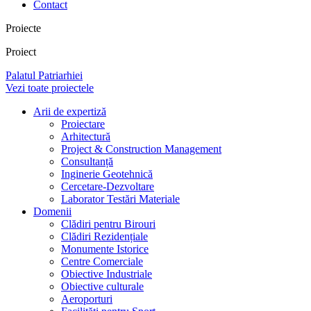
Contact
Proiecte
Proiect
Palatul Patriarhiei
Vezi toate proiectele
Arii de expertiză
Proiectare
Arhitectură
Project & Construction Management
Consultanță
Inginerie Geotehnică
Cercetare-Dezvoltare
Laborator Testări Materiale
Domenii
Clădiri pentru Birouri
Clădiri Rezidențiale
Monumente Istorice
Centre Comerciale
Obiective Industriale
Obiective culturale
Aeroporturi