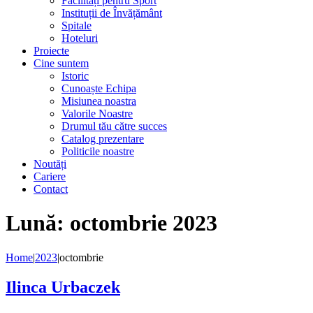
Facilități pentru Sport
Instituții de Învățământ
Spitale
Hoteluri
Proiecte
Cine suntem
Istoric
Cunoaște Echipa
Misiunea noastra
Valorile Noastre
Drumul tău către succes
Catalog prezentare
Politicile noastre
Noutăți
Cariere
Contact
Lună:
octombrie 2023
Home
|
2023
|
octombrie
Ilinca Urbaczek