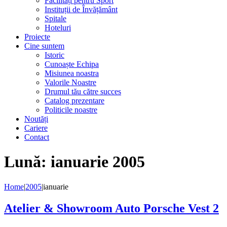
Facilități pentru Sport
Instituții de Învățământ
Spitale
Hoteluri
Proiecte
Cine suntem
Istoric
Cunoaște Echipa
Misiunea noastra
Valorile Noastre
Drumul tău către succes
Catalog prezentare
Politicile noastre
Noutăți
Cariere
Contact
Lună:
ianuarie 2005
Home
|
2005
|
ianuarie
Atelier & Showroom Auto Porsche Vest 2