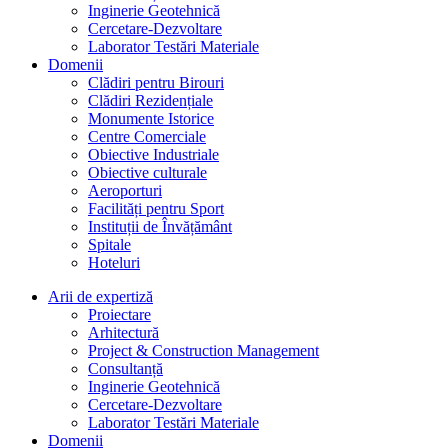
Inginerie Geotehnică
Cercetare-Dezvoltare
Laborator Testări Materiale
Domenii
Clădiri pentru Birouri
Clădiri Rezidențiale
Monumente Istorice
Centre Comerciale
Obiective Industriale
Obiective culturale
Aeroporturi
Facilități pentru Sport
Instituții de Învățământ
Spitale
Hoteluri
Arii de expertiză
Proiectare
Arhitectură
Project & Construction Management
Consultanță
Inginerie Geotehnică
Cercetare-Dezvoltare
Laborator Testări Materiale
Domenii