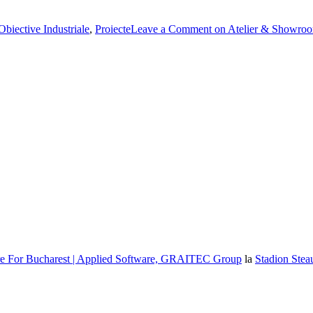
Obiective Industriale
,
Proiecte
Leave a Comment
on Atelier & Showroo
re For Bucharest | Applied Software, GRAITEC Group
la
Stadion Stea