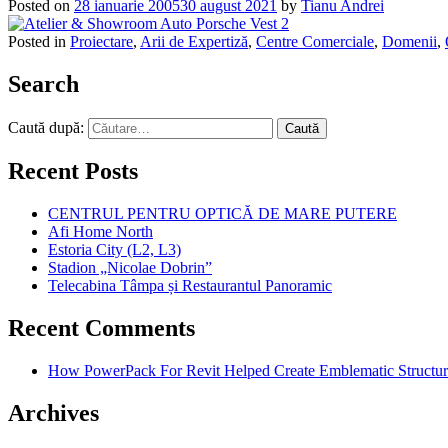
Posted on
28 ianuarie 2005
30 august 2021
by
Tianu Andrei
Posted in
Proiectare
,
Arii de Expertiză
,
Centre Comerciale
,
Domenii
,
Search
Caută după:
Recent Posts
CENTRUL PENTRU OPTICĂ DE MARE PUTERE
Afi Home North
Estoria City (L2, L3)
Stadion „Nicolae Dobrin”
Telecabina Tâmpa și Restaurantul Panoramic
Recent Comments
How PowerPack For Revit Helped Create Emblematic Structu
Archives