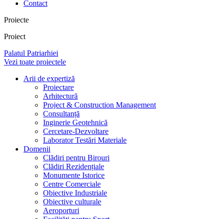
Contact
Proiecte
Proiect
Palatul Patriarhiei
Vezi toate proiectele
Arii de expertiză
Proiectare
Arhitectură
Project & Construction Management
Consultanță
Inginerie Geotehnică
Cercetare-Dezvoltare
Laborator Testări Materiale
Domenii
Clădiri pentru Birouri
Clădiri Rezidențiale
Monumente Istorice
Centre Comerciale
Obiective Industriale
Obiective culturale
Aeroporturi