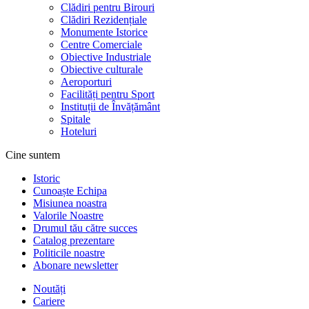
Clădiri pentru Birouri
Clădiri Rezidențiale
Monumente Istorice
Centre Comerciale
Obiective Industriale
Obiective culturale
Aeroporturi
Facilități pentru Sport
Instituții de Învățământ
Spitale
Hoteluri
Cine suntem
Istoric
Cunoaște Echipa
Misiunea noastra
Valorile Noastre
Drumul tău către succes
Catalog prezentare
Politicile noastre
Abonare newsletter
Noutăți
Cariere