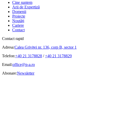
Cine suntem
Arii de Expertiză
Domenii
Proiecte
Noutăți
Cariere
Contact
Contact rapid
Adresa:
Calea Griviței nr. 136, corp B, sector 1
Telefon:
+40 21 3178828
/
+40 21 3178829
Email:
office@p-a.ro
Abonare:
Newsletter