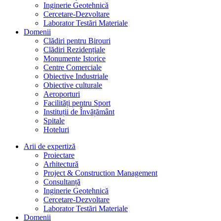
Inginerie Geotehnică
Cercetare-Dezvoltare
Laborator Testări Materiale
Domenii
Clădiri pentru Birouri
Clădiri Rezidențiale
Monumente Istorice
Centre Comerciale
Obiective Industriale
Obiective culturale
Aeroporturi
Facilități pentru Sport
Instituții de Învățământ
Spitale
Hoteluri
Arii de expertiză
Proiectare
Arhitectură
Project & Construction Management
Consultanță
Inginerie Geotehnică
Cercetare-Dezvoltare
Laborator Testări Materiale
Domenii