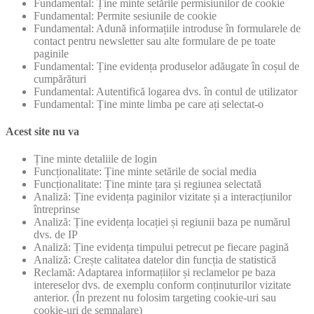
Fundamental: Ține minte setările permisiunilor de cookie
Fundamental: Permite sesiunile de cookie
Fundamental: Adună informațiile introduse în formularele de
contact pentru newsletter sau alte formulare de pe toate
paginile
Fundamental: Ține evidența produselor adăugate în coșul de
cumpărături
Fundamental: Autentifică logarea dvs. în contul de utilizator
Fundamental: Ține minte limba pe care ați selectat-o
Acest site nu va
Ține minte detaliile de login
Funcționalitate: Ține minte setările de social media
Funcționalitate: Ține minte țara și regiunea selectată
Analiză: Ține evidența paginilor vizitate și a interacțiunilor
întreprinse
Analiză: Ține evidența locației și regiunii baza pe numărul
dvs. de IP
Analiză: Ține evidența timpului petrecut pe fiecare pagină
Analiză: Crește calitatea datelor din funcția de statistică
Reclamă: Adaptarea informațiilor și reclamelor pe baza
intereselor dvs. de exemplu conform conținuturilor vizitate
anterior. (În prezent nu folosim targeting cookie-uri sau
cookie-uri de semnalare)