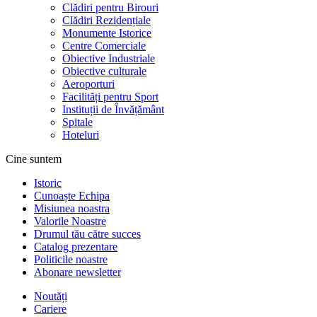
Clădiri pentru Birouri
Clădiri Rezidențiale
Monumente Istorice
Centre Comerciale
Obiective Industriale
Obiective culturale
Aeroporturi
Facilități pentru Sport
Instituții de Învățământ
Spitale
Hoteluri
Cine suntem
Istoric
Cunoaște Echipa
Misiunea noastra
Valorile Noastre
Drumul tău către succes
Catalog prezentare
Politicile noastre
Abonare newsletter
Noutăți
Cariere