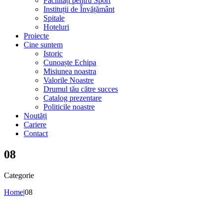
Facilități pentru Sport
Instituții de Învățământ
Spitale
Hoteluri
Proiecte
Cine suntem
Istoric
Cunoaște Echipa
Misiunea noastra
Valorile Noastre
Drumul tău către succes
Catalog prezentare
Politicile noastre
Noutăți
Cariere
Contact
08
Categorie
Home
|
08