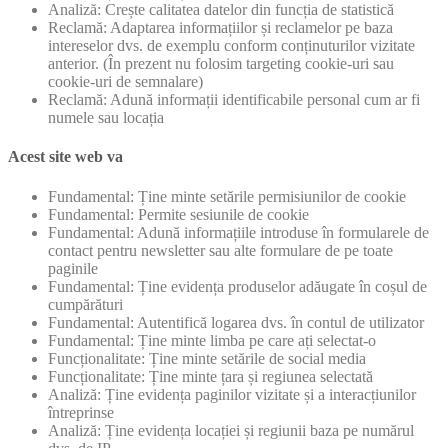
Analiză: Crește calitatea datelor din funcția de statistică
Reclamă: Adaptarea informațiilor și reclamelor pe baza
intereselor dvs. de exemplu conform conținuturilor vizitate
anterior. (În prezent nu folosim targeting cookie-uri sau
cookie-uri de semnalare)
Reclamă: Adună informații identificabile personal cum ar fi
numele sau locația
Acest site web va
Fundamental: Ține minte setările permisiunilor de cookie
Fundamental: Permite sesiunile de cookie
Fundamental: Adună informațiile introduse în formularele de
contact pentru newsletter sau alte formulare de pe toate
paginile
Fundamental: Ține evidența produselor adăugate în coșul de
cumpărături
Fundamental: Autentifică logarea dvs. în contul de utilizator
Fundamental: Ține minte limba pe care ați selectat-o
Funcționalitate: Ține minte setările de social media
Funcționalitate: Ține minte țara și regiunea selectată
Analiză: Ține evidența paginilor vizitate și a interacțiunilor
întreprinse
Analiză: Ține evidența locației și regiunii baza pe numărul