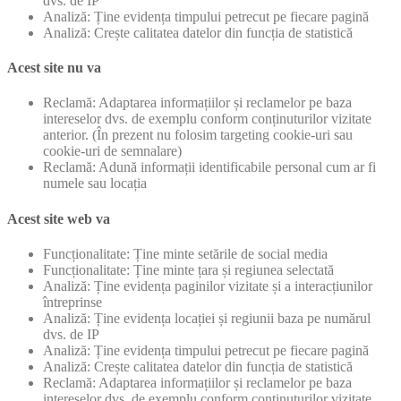
dvs. de IP
Analiză: Ține evidența timpului petrecut pe fiecare pagină
Analiză: Crește calitatea datelor din funcția de statistică
Acest site nu va
Reclamă: Adaptarea informațiilor și reclamelor pe baza
intereselor dvs. de exemplu conform conținuturilor vizitate
anterior. (În prezent nu folosim targeting cookie-uri sau
cookie-uri de semnalare)
Reclamă: Adună informații identificabile personal cum ar fi
numele sau locația
Acest site web va
Funcționalitate: Ține minte setările de social media
Funcționalitate: Ține minte țara și regiunea selectată
Analiză: Ține evidența paginilor vizitate și a interacțiunilor
întreprinse
Analiză: Ține evidența locației și regiunii baza pe numărul
dvs. de IP
Analiză: Ține evidența timpului petrecut pe fiecare pagină
Analiză: Crește calitatea datelor din funcția de statistică
Reclamă: Adaptarea informațiilor și reclamelor pe baza
intereselor dvs. de exemplu conform conținuturilor vizitate