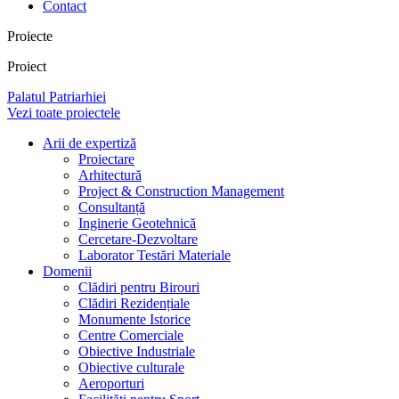
Contact
Proiecte
Proiect
Palatul Patriarhiei
Vezi toate proiectele
Arii de expertiză
Proiectare
Arhitectură
Project & Construction Management
Consultanță
Inginerie Geotehnică
Cercetare-Dezvoltare
Laborator Testări Materiale
Domenii
Clădiri pentru Birouri
Clădiri Rezidențiale
Monumente Istorice
Centre Comerciale
Obiective Industriale
Obiective culturale
Aeroporturi