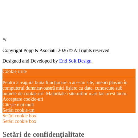
*/
Copyright Popp & Asociatii 2026 © All rights reserved
Designed and Developed by
End Soft Design
Cookie-urile
Pentru a asigura buna funcționare a acestui site, uneori plasăm în
computerul dumneavoastră mici fișiere cu date, cunoscute sub
numele de cookie-uri. Majoritatea site-urilor mari fac acest lucru.
Acceptare cookie-uri
Citește mai mult
Setări cookie-uri
Setări cookie box
Setări cookie box
Setări de confidențialitate