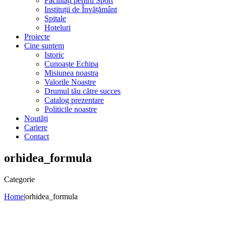
Facilități pentru Sport
Instituții de Învățământ
Spitale
Hoteluri
Proiecte
Cine suntem
Istoric
Cunoaște Echipa
Misiunea noastra
Valorile Noastre
Drumul tău către succes
Catalog prezentare
Politicile noastre
Noutăți
Cariere
Contact
orhidea_formula
Categorie
Home
|
orhidea_formula