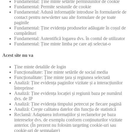
Fundamental: Ține minte setările permisiunilor de cookie
Fundamental: Permite sesiunile de cookie
Fundamental: Adună informațiile introduse în formularele de
contact pentru newsletter sau alte formulare de pe toate
paginile
Fundamental: Ține evidența produselor adăugate în coșul de
cumpărături
Fundamental: Autentifică logarea dvs. în contul de utilizator
Fundamental: Ține minte limba pe care ați selectat-o
Acest site nu va
Ține minte detaliile de login
Funcționalitate: Ține minte setările de social media
Funcționalitate: Ține minte țara și regiunea selectată
Analiză: Ține evidența paginilor vizitate și a interacțiunilor
întreprinse
Analiză: Ține evidența locației și regiunii baza pe numărul
dvs. de IP
Analiză: Ține evidența timpului petrecut pe fiecare pagină
Analiză: Crește calitatea datelor din funcția de statistică
Reclamă: Adaptarea informațiilor și reclamelor pe baza
intereselor dvs. de exemplu conform conținuturilor vizitate
anterior. (În prezent nu folosim targeting cookie-uri sau
cookie-uri de semnalare)