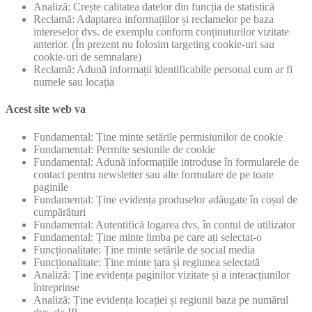
Analiză: Crește calitatea datelor din funcția de statistică
Reclamă: Adaptarea informațiilor și reclamelor pe baza
intereselor dvs. de exemplu conform conținuturilor vizitate
anterior. (În prezent nu folosim targeting cookie-uri sau
cookie-uri de semnalare)
Reclamă: Adună informații identificabile personal cum ar fi
numele sau locația
Acest site web va
Fundamental: Ține minte setările permisiunilor de cookie
Fundamental: Permite sesiunile de cookie
Fundamental: Adună informațiile introduse în formularele de
contact pentru newsletter sau alte formulare de pe toate
paginile
Fundamental: Ține evidența produselor adăugate în coșul de
cumpărături
Fundamental: Autentifică logarea dvs. în contul de utilizator
Fundamental: Ține minte limba pe care ați selectat-o
Funcționalitate: Ține minte setările de social media
Funcționalitate: Ține minte țara și regiunea selectată
Analiză: Ține evidența paginilor vizitate și a interacțiunilor
întreprinse
Analiză: Ține evidența locației și regiunii baza pe numărul