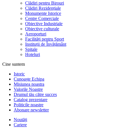
Clădiri pentru Birouri
Clădiri Rezidențiale
Monumente Istorice
Centre Comerciale
Obiective Industriale
Obiective culturale
Aeroporturi
Facilități pentru Sport
Instituții de Învățământ
Spitale
Hoteluri
Cine suntem
Istoric
Cunoaște Echipa
Misiunea noastra
Valorile Noastre
Drumul tău către succes
Catalog prezentare
Politicile noastre
Abonare newsletter
Noutăți
Cariere