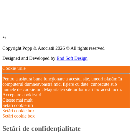
*/
Copyright Popp & Asociatii 2026 © All rights reserved
Designed and Developed by
End Soft Design
Cookie-urile
Pentru a asigura buna funcționare a acestui site, uneori plasăm în
computerul dumneavoastră mici fișiere cu date, cunoscute sub
numele de cookie-uri. Majoritatea site-urilor mari fac acest lucru.
Acceptare cookie-uri
Citește mai mult
Setări cookie-uri
Setări cookie box
Setări cookie box
Setări de confidențialitate