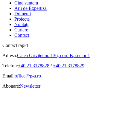
Cine suntem
Arii de Expertiză
Domenii
Proiecte
Noutăți
Cariere
Contact
Contact rapid
Adresa:
Calea Griviței nr. 136, corp B, sector 1
Telefon:
+40 21 3178828
/
+40 21 3178829
Email:
office@p-a.ro
Abonare:
Newsletter