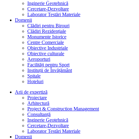
Inginerie Geotehnică
Cercetare-Dezvoltare
Laborator Testări Materiale
Domenii
Clădiri pentru Birouri
Clădiri Rezidențiale
Monumente Istorice
Centre Comerciale
Obiective Industriale
Obiective culturale
Aeroporturi
Facilități pentru Sport
Instituții de Învățământ
Spitale
Hoteluri
Arii de expertiză
Proiectare
Arhitectură
Project & Construction Management
Consultanță
Inginerie Geotehnică
Cercetare-Dezvoltare
Laborator Testări Materiale
Domenii