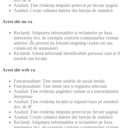
dvs. de IP
Analiză: Ține evidența timpului petrecut pe fiecare pagină
Analiză: Crește calitatea datelor din funcția de statistică
Acest site nu va
Reclamă: Adaptarea informațiilor și reclamelor pe baza
intereselor dvs. de exemplu conform conținuturilor vizitate
anterior. (În prezent nu folosim targeting cookie-uri sau
cookie-uri de semnalare)
Reclamă: Adună informații identificabile personal cum ar fi
numele sau locația
Acest site web va
Funcționalitate: Ține minte setările de social media
Funcționalitate: Ține minte țara și regiunea selectată
Analiză: Ține evidența paginilor vizitate și a interacțiunilor
întreprinse
Analiză: Ține evidența locației și regiunii baza pe numărul
dvs. de IP
Analiză: Ține evidența timpului petrecut pe fiecare pagină
Analiză: Crește calitatea datelor din funcția de statistică
Reclamă: Adaptarea informațiilor și reclamelor pe baza
intereselor dvs. de exemplu conform conținuturilor vizitate