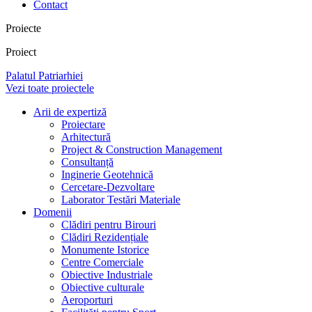
Contact
Proiecte
Proiect
Palatul Patriarhiei
Vezi toate proiectele
Arii de expertiză
Proiectare
Arhitectură
Project & Construction Management
Consultanță
Inginerie Geotehnică
Cercetare-Dezvoltare
Laborator Testări Materiale
Domenii
Clădiri pentru Birouri
Clădiri Rezidențiale
Monumente Istorice
Centre Comerciale
Obiective Industriale
Obiective culturale
Aeroporturi