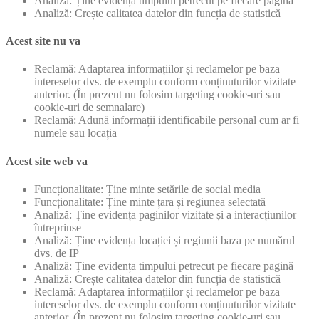
Analiză: Ține evidența timpului petrecut pe fiecare pagină
Analiză: Crește calitatea datelor din funcția de statistică
Acest site nu va
Reclamă: Adaptarea informațiilor și reclamelor pe baza
intereselor dvs. de exemplu conform conținuturilor vizitate
anterior. (În prezent nu folosim targeting cookie-uri sau
cookie-uri de semnalare)
Reclamă: Adună informații identificabile personal cum ar fi
numele sau locația
Acest site web va
Funcționalitate: Ține minte setările de social media
Funcționalitate: Ține minte țara și regiunea selectată
Analiză: Ține evidența paginilor vizitate și a interacțiunilor
întreprinse
Analiză: Ține evidența locației și regiunii baza pe numărul
dvs. de IP
Analiză: Ține evidența timpului petrecut pe fiecare pagină
Analiză: Crește calitatea datelor din funcția de statistică
Reclamă: Adaptarea informațiilor și reclamelor pe baza
intereselor dvs. de exemplu conform conținuturilor vizitate
anterior. (În prezent nu folosim targeting cookie-uri sau