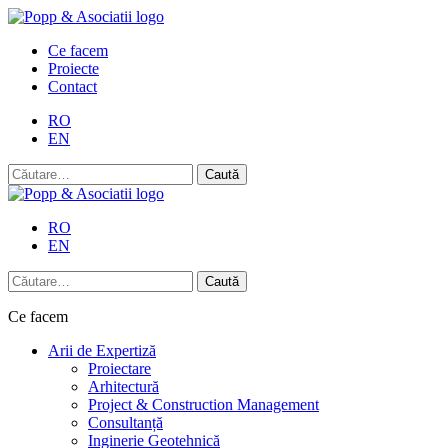
Skip
to
Ce facem
content
Proiecte
Contact
RO
EN
Caută
după:
RO
EN
Caută
după:
Ce facem
Arii de Expertiză
Proiectare
Arhitectură
Project & Construction Management
Consultanță
Inginerie Geotehnică