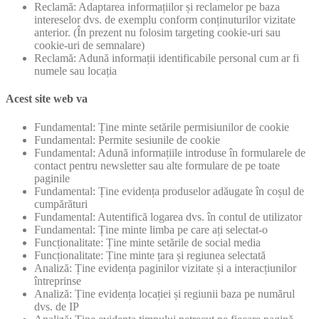
Reclamă: Adaptarea informațiilor și reclamelor pe baza
intereselor dvs. de exemplu conform conținuturilor vizitate
anterior. (În prezent nu folosim targeting cookie-uri sau
cookie-uri de semnalare)
Reclamă: Adună informații identificabile personal cum ar fi
numele sau locația
Acest site web va
Fundamental: Ține minte setările permisiunilor de cookie
Fundamental: Permite sesiunile de cookie
Fundamental: Adună informațiile introduse în formularele de
contact pentru newsletter sau alte formulare de pe toate
paginile
Fundamental: Ține evidența produselor adăugate în coșul de
cumpărături
Fundamental: Autentifică logarea dvs. în contul de utilizator
Fundamental: Ține minte limba pe care ați selectat-o
Funcționalitate: Ține minte setările de social media
Funcționalitate: Ține minte țara și regiunea selectată
Analiză: Ține evidența paginilor vizitate și a interacțiunilor
întreprinse
Analiză: Ține evidența locației și regiunii baza pe numărul
dvs. de IP