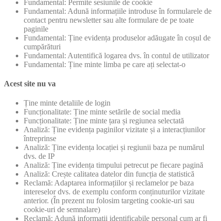
Fundamental: Permite sesiunile de cookie
Fundamental: Adună informațiile introduse în formularele de
contact pentru newsletter sau alte formulare de pe toate
paginile
Fundamental: Ține evidența produselor adăugate în coșul de
cumpărături
Fundamental: Autentifică logarea dvs. în contul de utilizator
Fundamental: Ține minte limba pe care ați selectat-o
Acest site nu va
Ține minte detaliile de login
Funcționalitate: Ține minte setările de social media
Funcționalitate: Ține minte țara și regiunea selectată
Analiză: Ține evidența paginilor vizitate și a interacțiunilor
întreprinse
Analiză: Ține evidența locației și regiunii baza pe numărul
dvs. de IP
Analiză: Ține evidența timpului petrecut pe fiecare pagină
Analiză: Crește calitatea datelor din funcția de statistică
Reclamă: Adaptarea informațiilor și reclamelor pe baza
intereselor dvs. de exemplu conform conținuturilor vizitate
anterior. (În prezent nu folosim targeting cookie-uri sau
cookie-uri de semnalare)
Reclamă: Adună informații identificabile personal cum ar fi