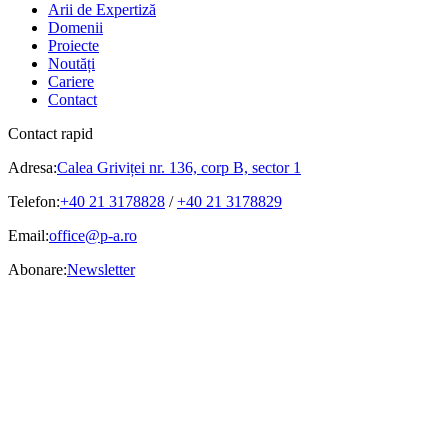
Arii de Expertiză
Domenii
Proiecte
Noutăți
Cariere
Contact
Contact rapid
Adresa:
Calea Griviței nr. 136, corp B, sector 1
Telefon:
+40 21 3178828
/
+40 21 3178829
Email:
office@p-a.ro
Abonare:
Newsletter