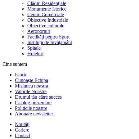
Clădiri Rezidențiale
Monumente Istorice
Centre Comerciale
Obiective Industriale
Obiective culturale
Aeroporturi
Facilități pentru Sport
Instituții de Învățământ
Spitale
Hoteluri
Cine suntem
Istoric
Cunoaște Echipa
Misiunea noastra
Valorile Noastre
Drumul tău către succes
Catalog prezentare
Politicile noastre
Abonare newsletter
Noutăți
Cariere
Contact