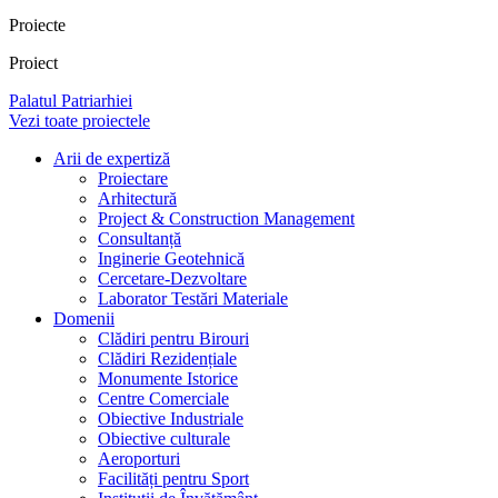
Proiecte
Proiect
Palatul Patriarhiei
Vezi toate proiectele
Arii de expertiză
Proiectare
Arhitectură
Project & Construction Management
Consultanță
Inginerie Geotehnică
Cercetare-Dezvoltare
Laborator Testări Materiale
Domenii
Clădiri pentru Birouri
Clădiri Rezidențiale
Monumente Istorice
Centre Comerciale
Obiective Industriale
Obiective culturale
Aeroporturi
Facilități pentru Sport