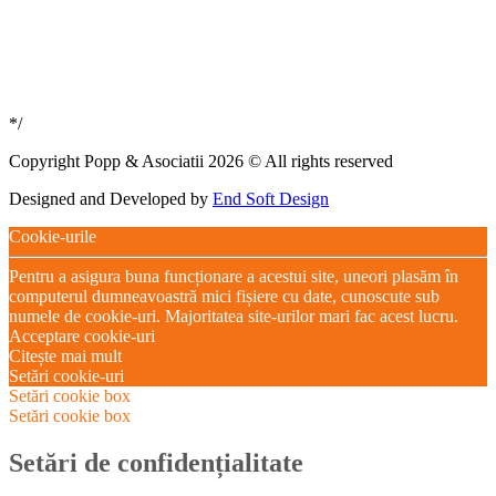
*/
Copyright Popp & Asociatii 2026 © All rights reserved
Designed and Developed by
End Soft Design
Cookie-urile
Pentru a asigura buna funcționare a acestui site, uneori plasăm în
computerul dumneavoastră mici fișiere cu date, cunoscute sub
numele de cookie-uri. Majoritatea site-urilor mari fac acest lucru.
Acceptare cookie-uri
Citește mai mult
Setări cookie-uri
Setări cookie box
Setări cookie box
Setări de confidențialitate