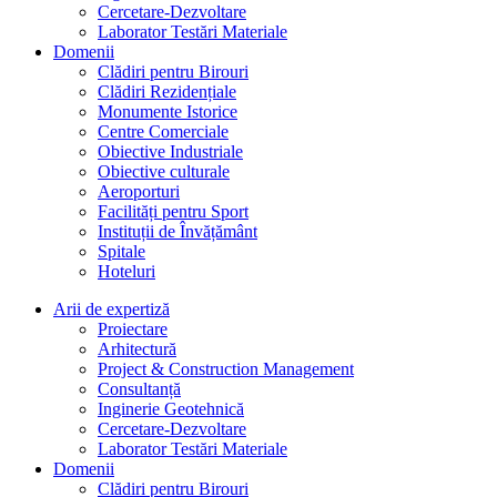
Cercetare-Dezvoltare
Laborator Testări Materiale
Domenii
Clădiri pentru Birouri
Clădiri Rezidențiale
Monumente Istorice
Centre Comerciale
Obiective Industriale
Obiective culturale
Aeroporturi
Facilități pentru Sport
Instituții de Învățământ
Spitale
Hoteluri
Arii de expertiză
Proiectare
Arhitectură
Project & Construction Management
Consultanță
Inginerie Geotehnică
Cercetare-Dezvoltare
Laborator Testări Materiale
Domenii
Clădiri pentru Birouri