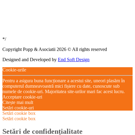
*/
Copyright Popp & Asociatii 2026 © All rights reserved
Designed and Developed by
End Soft Design
Cookie-urile
Pentru a asigura buna funcționare a acestui site, uneori plasăm în
computerul dumneavoastră mici fișiere cu date, cunoscute sub
numele de cookie-uri. Majoritatea site-urilor mari fac acest lucru.
Acceptare cookie-uri
Citește mai mult
Setări cookie-uri
Setări cookie box
Setări cookie box
Setări de confidențialitate