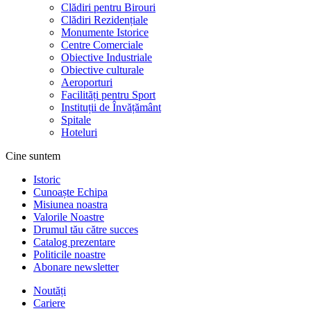
Clădiri pentru Birouri
Clădiri Rezidențiale
Monumente Istorice
Centre Comerciale
Obiective Industriale
Obiective culturale
Aeroporturi
Facilități pentru Sport
Instituții de Învățământ
Spitale
Hoteluri
Cine suntem
Istoric
Cunoaște Echipa
Misiunea noastra
Valorile Noastre
Drumul tău către succes
Catalog prezentare
Politicile noastre
Abonare newsletter
Noutăți
Cariere