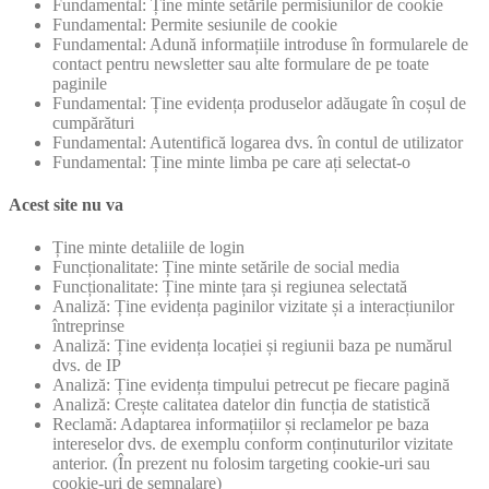
Fundamental: Ține minte setările permisiunilor de cookie
Fundamental: Permite sesiunile de cookie
Fundamental: Adună informațiile introduse în formularele de
contact pentru newsletter sau alte formulare de pe toate
paginile
Fundamental: Ține evidența produselor adăugate în coșul de
cumpărături
Fundamental: Autentifică logarea dvs. în contul de utilizator
Fundamental: Ține minte limba pe care ați selectat-o
Acest site nu va
Ține minte detaliile de login
Funcționalitate: Ține minte setările de social media
Funcționalitate: Ține minte țara și regiunea selectată
Analiză: Ține evidența paginilor vizitate și a interacțiunilor
întreprinse
Analiză: Ține evidența locației și regiunii baza pe numărul
dvs. de IP
Analiză: Ține evidența timpului petrecut pe fiecare pagină
Analiză: Crește calitatea datelor din funcția de statistică
Reclamă: Adaptarea informațiilor și reclamelor pe baza
intereselor dvs. de exemplu conform conținuturilor vizitate
anterior. (În prezent nu folosim targeting cookie-uri sau
cookie-uri de semnalare)