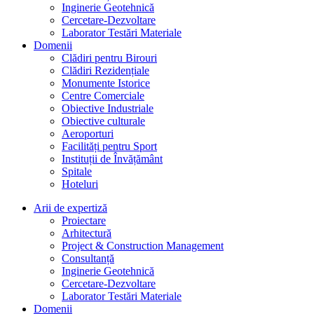
Inginerie Geotehnică
Cercetare-Dezvoltare
Laborator Testări Materiale
Domenii
Clădiri pentru Birouri
Clădiri Rezidențiale
Monumente Istorice
Centre Comerciale
Obiective Industriale
Obiective culturale
Aeroporturi
Facilități pentru Sport
Instituții de Învățământ
Spitale
Hoteluri
Arii de expertiză
Proiectare
Arhitectură
Project & Construction Management
Consultanță
Inginerie Geotehnică
Cercetare-Dezvoltare
Laborator Testări Materiale
Domenii