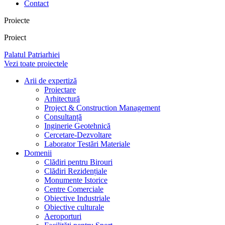
Contact
Proiecte
Proiect
Palatul Patriarhiei
Vezi toate proiectele
Arii de expertiză
Proiectare
Arhitectură
Project & Construction Management
Consultanță
Inginerie Geotehnică
Cercetare-Dezvoltare
Laborator Testări Materiale
Domenii
Clădiri pentru Birouri
Clădiri Rezidențiale
Monumente Istorice
Centre Comerciale
Obiective Industriale
Obiective culturale
Aeroporturi