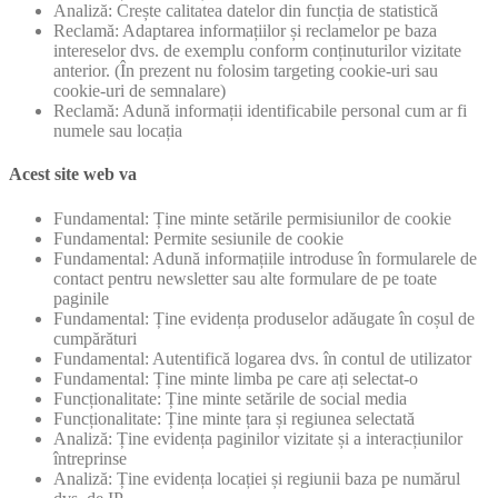
Analiză: Crește calitatea datelor din funcția de statistică
Reclamă: Adaptarea informațiilor și reclamelor pe baza
intereselor dvs. de exemplu conform conținuturilor vizitate
anterior. (În prezent nu folosim targeting cookie-uri sau
cookie-uri de semnalare)
Reclamă: Adună informații identificabile personal cum ar fi
numele sau locația
Acest site web va
Fundamental: Ține minte setările permisiunilor de cookie
Fundamental: Permite sesiunile de cookie
Fundamental: Adună informațiile introduse în formularele de
contact pentru newsletter sau alte formulare de pe toate
paginile
Fundamental: Ține evidența produselor adăugate în coșul de
cumpărături
Fundamental: Autentifică logarea dvs. în contul de utilizator
Fundamental: Ține minte limba pe care ați selectat-o
Funcționalitate: Ține minte setările de social media
Funcționalitate: Ține minte țara și regiunea selectată
Analiză: Ține evidența paginilor vizitate și a interacțiunilor
întreprinse
Analiză: Ține evidența locației și regiunii baza pe numărul