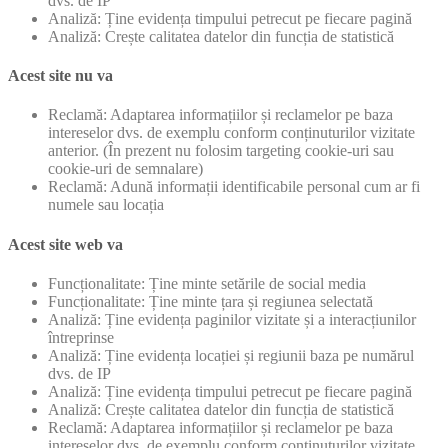
dvs. de IP
Analiză: Ține evidența timpului petrecut pe fiecare pagină
Analiză: Crește calitatea datelor din funcția de statistică
Acest site nu va
Reclamă: Adaptarea informațiilor și reclamelor pe baza
intereselor dvs. de exemplu conform conținuturilor vizitate
anterior. (În prezent nu folosim targeting cookie-uri sau
cookie-uri de semnalare)
Reclamă: Adună informații identificabile personal cum ar fi
numele sau locația
Acest site web va
Funcționalitate: Ține minte setările de social media
Funcționalitate: Ține minte țara și regiunea selectată
Analiză: Ține evidența paginilor vizitate și a interacțiunilor
întreprinse
Analiză: Ține evidența locației și regiunii baza pe numărul
dvs. de IP
Analiză: Ține evidența timpului petrecut pe fiecare pagină
Analiză: Crește calitatea datelor din funcția de statistică
Reclamă: Adaptarea informațiilor și reclamelor pe baza
intereselor dvs. de exemplu conform conținuturilor vizitate