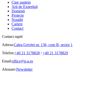
Cine suntem
Arii de Expertiză
Domenii
Proiecte
Noutăți
Cariere
Contact
Contact rapid
Adresa:
Calea Griviței nr. 136, corp B, sector 1
Telefon:
+40 21 3178828
/
+40 21 3178829
Email:
office@p-a.ro
Abonare:
Newsletter