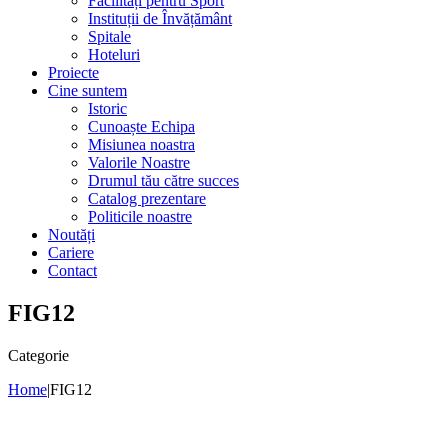
Facilități pentru Sport
Instituții de Învățământ
Spitale
Hoteluri
Proiecte
Cine suntem
Istoric
Cunoaște Echipa
Misiunea noastra
Valorile Noastre
Drumul tău către succes
Catalog prezentare
Politicile noastre
Noutăți
Cariere
Contact
FIG12
Categorie
Home
|
FIG12