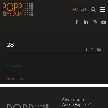
Skip
to
content
RO
EN
28
CATEGORIE
Home
|
28
Cine suntem
Arii de Expertiză