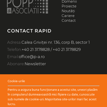
Domenii
Proiecte
Noutăți
Cariere
Contact
CONTACT RAPID
RO
EN
Adresa:
Calea Griviței nr. 136, corp B, sector 1
ARII DE EXPERTIZĂ
Telefon:
+40 21 3178828
/
+40 21 3178829
DOMENII
Email:
office@p-a.ro
PROIECTE
Abonare:
Newsletter
CINE SUNTEM
Cookie-urile
NOUTĂȚI
Pentru a asigura buna funcționare a acestui site, uneori plasăm
CARIERE
în computerul dumneavoastră mici fișiere cu date, cunoscute
sub numele de cookie-uri. Majoritatea site-urilor mari fac acest
CONTACT
lucru.