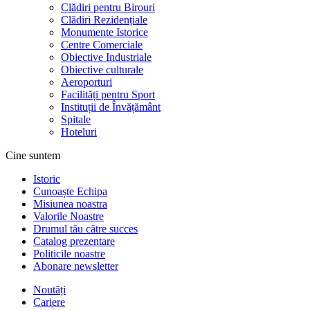
Clădiri pentru Birouri
Clădiri Rezidențiale
Monumente Istorice
Centre Comerciale
Obiective Industriale
Obiective culturale
Aeroporturi
Facilități pentru Sport
Instituții de Învățământ
Spitale
Hoteluri
Cine suntem
Istoric
Cunoaște Echipa
Misiunea noastra
Valorile Noastre
Drumul tău către succes
Catalog prezentare
Politicile noastre
Abonare newsletter
Noutăți
Cariere