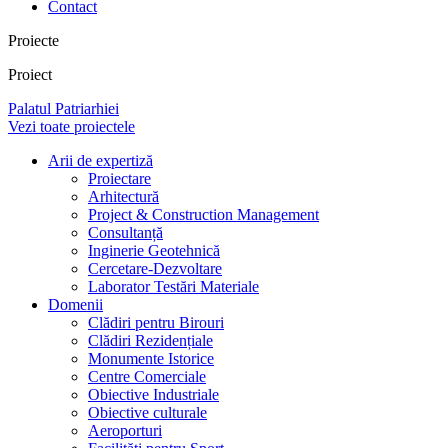
Contact
Proiecte
Proiect
Palatul Patriarhiei
Vezi toate proiectele
Arii de expertiză
Proiectare
Arhitectură
Project & Construction Management
Consultanță
Inginerie Geotehnică
Cercetare-Dezvoltare
Laborator Testări Materiale
Domenii
Clădiri pentru Birouri
Clădiri Rezidențiale
Monumente Istorice
Centre Comerciale
Obiective Industriale
Obiective culturale
Aeroporturi