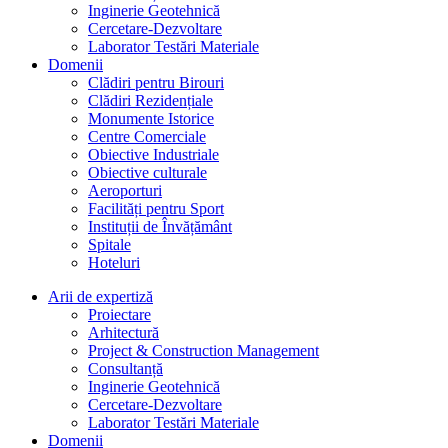
Inginerie Geotehnică
Cercetare-Dezvoltare
Laborator Testări Materiale
Domenii
Clădiri pentru Birouri
Clădiri Rezidențiale
Monumente Istorice
Centre Comerciale
Obiective Industriale
Obiective culturale
Aeroporturi
Facilități pentru Sport
Instituții de Învățământ
Spitale
Hoteluri
Arii de expertiză
Proiectare
Arhitectură
Project & Construction Management
Consultanță
Inginerie Geotehnică
Cercetare-Dezvoltare
Laborator Testări Materiale
Domenii