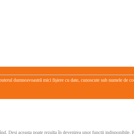
puterul dumneavoastră mici fișiere cu date, cunoscute sub numele de cooki
când. Deși aceasta poate rezulta în devenirea unor funcții indisponibile.