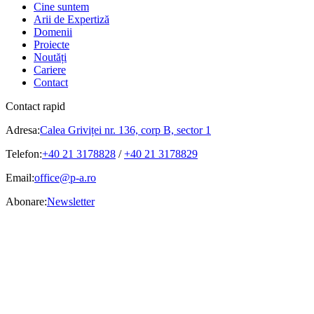
Cine suntem
Arii de Expertiză
Domenii
Proiecte
Noutăți
Cariere
Contact
Contact rapid
Adresa:
Calea Griviței nr. 136, corp B, sector 1
Telefon:
+40 21 3178828
/
+40 21 3178829
Email:
office@p-a.ro
Abonare:
Newsletter