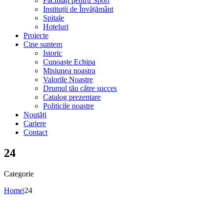
Facilități pentru Sport
Instituții de Învățământ
Spitale
Hoteluri
Proiecte
Cine suntem
Istoric
Cunoaște Echipa
Misiunea noastra
Valorile Noastre
Drumul tău către succes
Catalog prezentare
Politicile noastre
Noutăți
Cariere
Contact
24
Categorie
Home
|
24