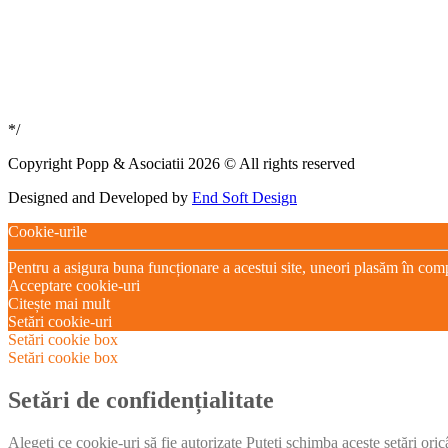
*/
Copyright Popp & Asociatii 2026 © All rights reserved
Designed and Developed by
End Soft Design
Cookie-urile
Pentru a asigura buna funcționare a acestui site, uneori plasăm în com
Acceptare cookie-uri
Citește mai mult
Setări cookie-uri
Setări cookie box
Setări cookie box
Setări de confidențialitate
Alegeți ce cookie-uri să fie autorizate Puteți schimba aceste setări ori