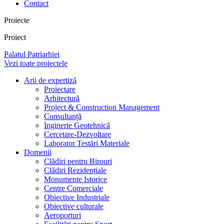
Contact
Proiecte
Proiect
Palatul Patriarhiei
Vezi toate proiectele
Arii de expertiză
Proiectare
Arhitectură
Project & Construction Management
Consultanță
Inginerie Geotehnică
Cercetare-Dezvoltare
Laborator Testări Materiale
Domenii
Clădiri pentru Birouri
Clădiri Rezidențiale
Monumente Istorice
Centre Comerciale
Obiective Industriale
Obiective culturale
Aeroporturi