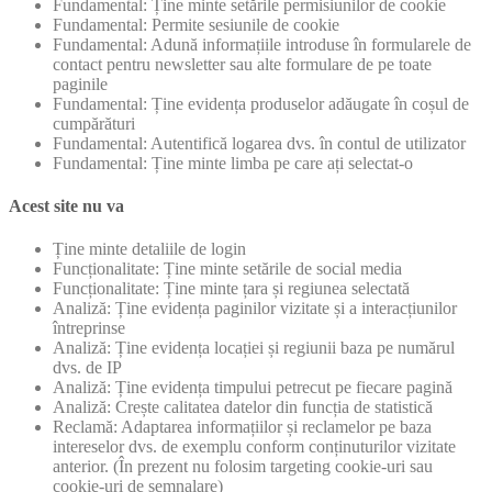
Fundamental: Ține minte setările permisiunilor de cookie
Fundamental: Permite sesiunile de cookie
Fundamental: Adună informațiile introduse în formularele de
contact pentru newsletter sau alte formulare de pe toate
paginile
Fundamental: Ține evidența produselor adăugate în coșul de
cumpărături
Fundamental: Autentifică logarea dvs. în contul de utilizator
Fundamental: Ține minte limba pe care ați selectat-o
Acest site nu va
Ține minte detaliile de login
Funcționalitate: Ține minte setările de social media
Funcționalitate: Ține minte țara și regiunea selectată
Analiză: Ține evidența paginilor vizitate și a interacțiunilor
întreprinse
Analiză: Ține evidența locației și regiunii baza pe numărul
dvs. de IP
Analiză: Ține evidența timpului petrecut pe fiecare pagină
Analiză: Crește calitatea datelor din funcția de statistică
Reclamă: Adaptarea informațiilor și reclamelor pe baza
intereselor dvs. de exemplu conform conținuturilor vizitate
anterior. (În prezent nu folosim targeting cookie-uri sau
cookie-uri de semnalare)