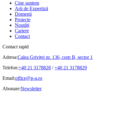
Cine suntem
Arii de Expertiză
Domenii
Proiecte
Noutăți
Cariere
Contact
Contact rapid
Adresa:
Calea Griviței nr. 136, corp B, sector 1
Telefon:
+40 21 3178828
/
+40 21 3178829
Email:
office@p-a.ro
Abonare:
Newsletter