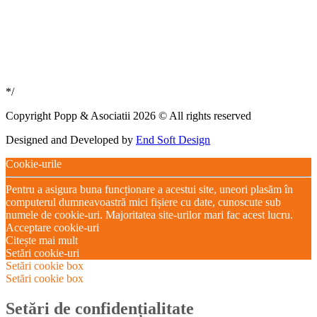
*/
Copyright Popp & Asociatii 2026 © All rights reserved
Designed and Developed by
End Soft Design
Cookie-urile
Pentru a asigura buna funcționare a acestui site, uneori plasăm în
computerul dumneavoastră mici fișiere cu date, cunoscute sub
numele de cookie-uri. Majoritatea site-urilor mari fac acest lucru.
Acceptare cookie-uri
Citește mai mult
Setări cookie-uri
Setări cookie box
Setări cookie box
Setări de confidențialitate