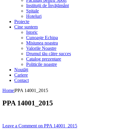
Facilități pentru Sport
Instituții de Învățământ
Spitale
Hoteluri
Proiecte
Cine suntem
Istoric
Cunoaște Echipa
Misiunea noastra
Valorile Noastre
Drumul tău către succes
Catalog prezentare
Politicile noastre
Noutăți
Cariere
Contact
Home
|
PPA 14001_2015
PPA 14001_2015
Leave a Comment
on PPA 14001_2015