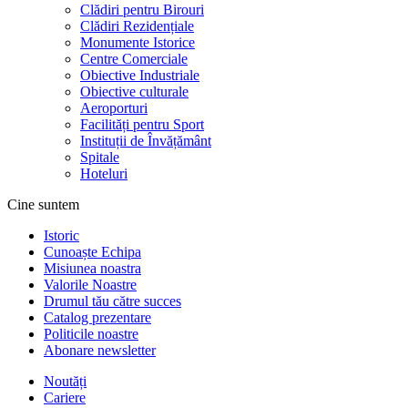
Clădiri pentru Birouri
Clădiri Rezidențiale
Monumente Istorice
Centre Comerciale
Obiective Industriale
Obiective culturale
Aeroporturi
Facilități pentru Sport
Instituții de Învățământ
Spitale
Hoteluri
Cine suntem
Istoric
Cunoaște Echipa
Misiunea noastra
Valorile Noastre
Drumul tău către succes
Catalog prezentare
Politicile noastre
Abonare newsletter
Noutăți
Cariere