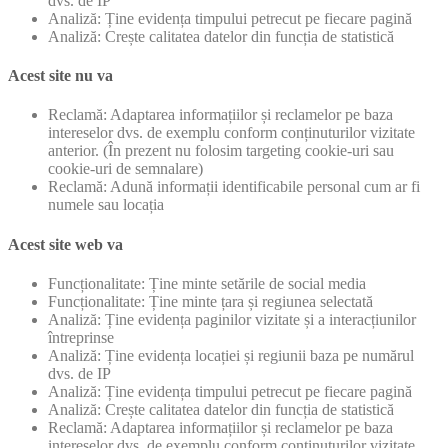
dvs. de IP
Analiză: Ține evidența timpului petrecut pe fiecare pagină
Analiză: Crește calitatea datelor din funcția de statistică
Acest site nu va
Reclamă: Adaptarea informațiilor și reclamelor pe baza
intereselor dvs. de exemplu conform conținuturilor vizitate
anterior. (În prezent nu folosim targeting cookie-uri sau
cookie-uri de semnalare)
Reclamă: Adună informații identificabile personal cum ar fi
numele sau locația
Acest site web va
Funcționalitate: Ține minte setările de social media
Funcționalitate: Ține minte țara și regiunea selectată
Analiză: Ține evidența paginilor vizitate și a interacțiunilor
întreprinse
Analiză: Ține evidența locației și regiunii baza pe numărul
dvs. de IP
Analiză: Ține evidența timpului petrecut pe fiecare pagină
Analiză: Crește calitatea datelor din funcția de statistică
Reclamă: Adaptarea informațiilor și reclamelor pe baza
intereselor dvs. de exemplu conform conținuturilor vizitate