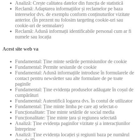
Analiză: Crește calitatea datelor din funcția de statistică
Reclamă: Adaptarea informațiilor și reclamelor pe baza
intereselor dvs. de exemplu conform conținuturilor vizitate
anterior. (În prezent nu folosim targeting cookie-uri sau
cookie-uri de semnalare)
Reclamă: Adună informații identificabile personal cum ar fi
numele sau locația
Acest site web va
Fundamental: Ține minte setările permisiunilor de cookie
Fundamental: Permite sesiunile de cookie
Fundamental: Adună informațiile introduse în formularele de
contact pentru newsletter sau alte formulare de pe toate
paginile
Fundamental: Ține evidența produselor adăugate în coșul de
cumpărături
Fundamental: Autentifică logarea dvs. în contul de utilizator
Fundamental: Ține minte limba pe care ați selectat-o
Funcționalitate: Ține minte setările de social media
Funcționalitate: Ține minte țara și regiunea selectată
Analiză: Ține evidența paginilor vizitate și a interacțiunilor
întreprinse
Analiză: Ține evidența locației și regiunii baza pe numărul