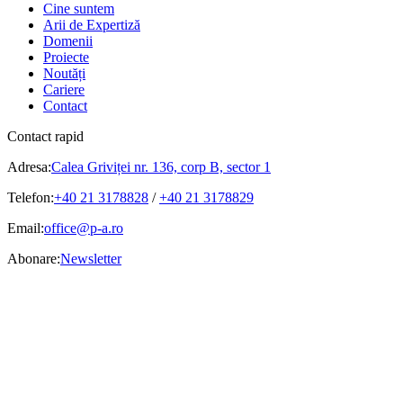
Cine suntem
Arii de Expertiză
Domenii
Proiecte
Noutăți
Cariere
Contact
Contact rapid
Adresa:
Calea Griviței nr. 136, corp B, sector 1
Telefon:
+40 21 3178828
/
+40 21 3178829
Email:
office@p-a.ro
Abonare:
Newsletter