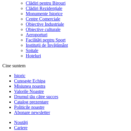
Clădiri pentru Birouri
Clădiri Rezidențiale
Monumente Istorice
Centre Comerciale
Obiective Industriale
Obiective culturale
Aeroporturi
Facilități pentru Sport
Instituții de Învățământ
Spitale
Hoteluri
Cine suntem
Istoric
Cunoaște Echipa
Misiunea noastra
Valorile Noastre
Drumul tău către succes
Catalog prezentare
Politicile noastre
Abonare newsletter
Noutăți
Cariere