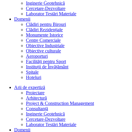
Inginerie Geotehnică
Cercetare-Dezvoltare
Laborator Testări Materiale
Domenii
Clădiri pentru Birouri
Clădiri Rezidențiale
Monumente Istorice
Centre Comerciale
Obiective Industriale
Obiective culturale
Aeroporturi
Facilități pentru Sport
Instituții de Învățământ
Spitale
Hoteluri
Arii de expertiză
Proiectare
Arhitectură
Project & Construction Management
Consultanță
Inginerie Geotehnică
Cercetare-Dezvoltare
Laborator Testări Materiale
Domenii