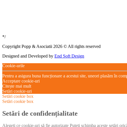
*/
Copyright Popp & Asociatii 2026 © All rights reserved
Designed and Developed by
End Soft Design
Cookie-urile
Pentru a asigura buna funcționare a acestui site, uneori plasăm în com
Acceptare cookie-uri
Citește mai mult
Setări cookie-uri
Setări cookie box
Setări cookie box
Setări de confidențialitate
Alegeți ce cookie-uri să fie autorizate Puteți schimba aceste setări ori