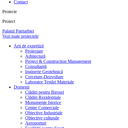
Contact
Proiecte
Proiect
Palatul Patriarhiei
Vezi toate proiectele
Arii de expertiză
Proiectare
Arhitectură
Project & Construction Management
Consultanță
Inginerie Geotehnică
Cercetare-Dezvoltare
Laborator Testări Materiale
Domenii
Clădiri pentru Birouri
Clădiri Rezidențiale
Monumente Istorice
Centre Comerciale
Obiective Industriale
Obiective culturale
Aeroporturi