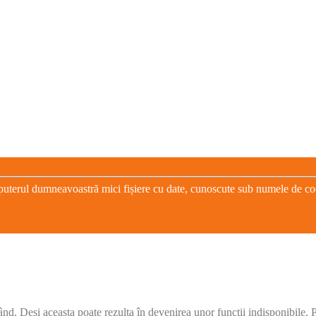
puterul dumneavoastră mici fișiere cu date, cunoscute sub numele de cooki
când. Deși aceasta poate rezulta în devenirea unor funcții indisponibile.