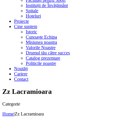
Facilități pentru Sport
Instituții de Învățământ
Spitale
Hoteluri
Proiecte
Cine suntem
Istoric
Cunoaște Echipa
Misiunea noastra
Valorile Noastre
Drumul tău către succes
Catalog prezentare
Politicile noastre
Noutăți
Cariere
Contact
Zz Lacramioara
Categorie
Home
|
Zz Lacramioara