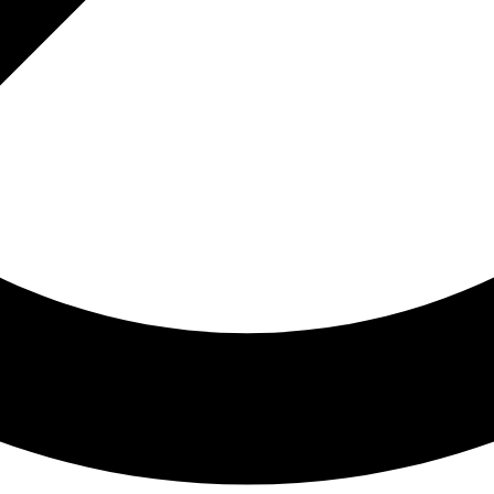
Valorile Noastre
Drumul tău către succes
Catalog prezentare
Politicile noastre
Abonare newsletter
NOUTĂȚI
CARIERE
CONTACT