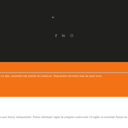
*/
 cu date, cunoscute sub numele de cookie-uri. Majoritatea site-urilor mari fac acest lucru.
devenirea unor funcții indisponibile. Pentru informații legate de ștergerea cookie-urile vă rugăm să consult