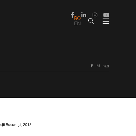
RO
EN
RO
EN
ții București, 2018