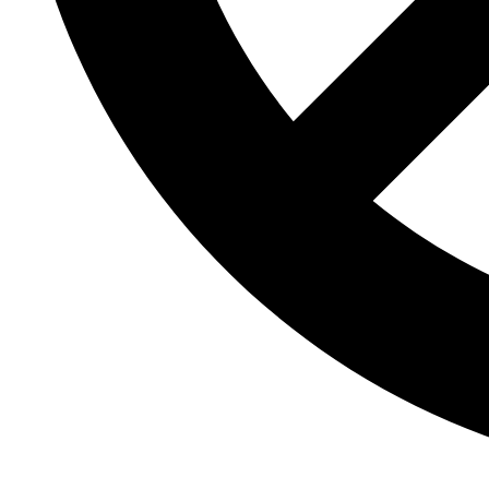
Clădiri Rezidențiale
Arhitectură
Monumente Istorice
Centre Comerciale
Project & Construction Management
Obiective Industriale
Obiective culturale
Consultanță
Aeroporturi
Facilități pentru Sport
Inginerie Geotehnică
Instituții de Învățământ
Spitale
Cercetare-Dezvoltare
Hoteluri
Laborator Testări Materiale