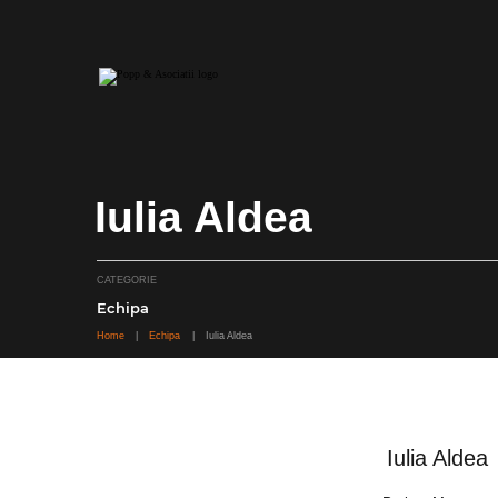
Skip
to
content
Iulia Aldea
CATEGORIE
Echipa
Home
|
Echipa
|
Iulia Aldea
Iulia Aldea