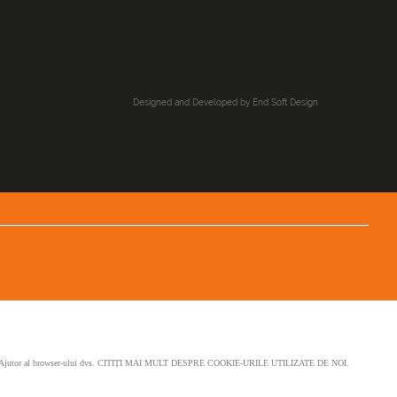
Designed and Developed by
End Soft Design
ați funcția de Ajutor al browser-ului dvs. CITIȚI MAI MULT DESPRE COOKIE-URILE UTILIZATE DE NOI.