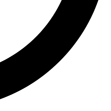
PROIECT
Palatul Patriarhiei
Vezi toate proiectele