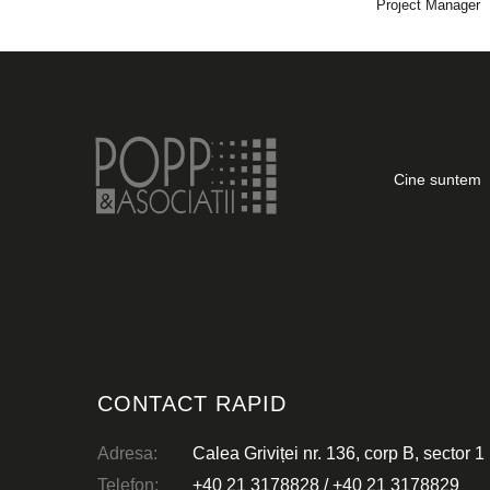
Project Manager
Cine suntem
CONTACT RAPID
Adresa:
Calea Griviței nr. 136, corp B, sector 1
Telefon:
+40 21 3178828
/
+40 21 3178829