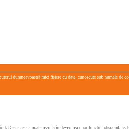
puterul dumneavoastră mici fișiere cu date, cunoscute sub numele de cooki
când. Deși aceasta poate rezulta în devenirea unor funcții indisponibile.