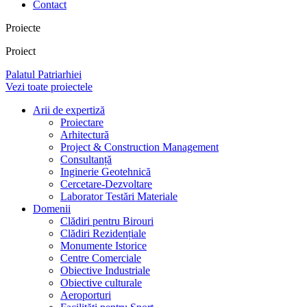
Contact
Proiecte
Proiect
Palatul Patriarhiei
Vezi toate proiectele
Arii de expertiză
Proiectare
Arhitectură
Project & Construction Management
Consultanță
Inginerie Geotehnică
Cercetare-Dezvoltare
Laborator Testări Materiale
Domenii
Clădiri pentru Birouri
Clădiri Rezidențiale
Monumente Istorice
Centre Comerciale
Obiective Industriale
Obiective culturale
Aeroporturi