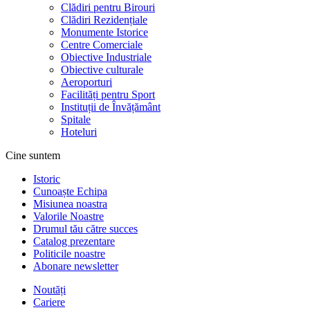
Clădiri pentru Birouri
Clădiri Rezidențiale
Monumente Istorice
Centre Comerciale
Obiective Industriale
Obiective culturale
Aeroporturi
Facilități pentru Sport
Instituții de Învățământ
Spitale
Hoteluri
Cine suntem
Istoric
Cunoaște Echipa
Misiunea noastra
Valorile Noastre
Drumul tău către succes
Catalog prezentare
Politicile noastre
Abonare newsletter
Noutăți
Cariere