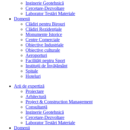
Inginerie Geotehnică
Cercetare-Dezvoltare
Laborator Testări Materiale
Domenii
Clădiri pentru Birouri
Clădiri Rezidențiale
Monumente Istorice
Centre Comerciale
Obiective Industriale
Obiective culturale
Aeroporturi
Facilități pentru Sport
Instituții de Învățământ
Spitale
Hoteluri
Arii de expertiză
Proiectare
Arhitectură
Project & Construction Management
Consultanță
Inginerie Geotehnică
Cercetare-Dezvoltare
Laborator Testări Materiale
Domenii