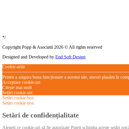
*/
Copyright Popp & Asociatii 2026 © All rights reserved
Designed and Developed by
End Soft Design
Cookie-urile
Pentru a asigura buna funcționare a acestui site, uneori plasăm în com
Acceptare cookie-uri
Citește mai mult
Setări cookie-uri
Setări cookie box
Setări cookie box
Setări de confidențialitate
Alegeți ce cookie-uri să fie autorizate Puteți schimba aceste setări ori