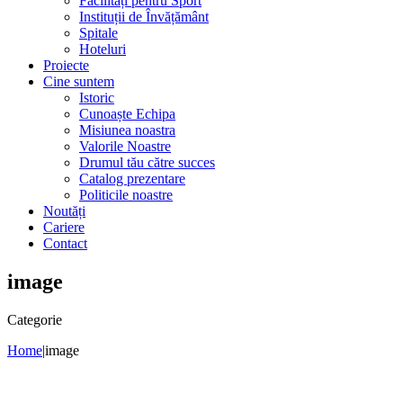
Facilități pentru Sport
Instituții de Învățământ
Spitale
Hoteluri
Proiecte
Cine suntem
Istoric
Cunoaște Echipa
Misiunea noastra
Valorile Noastre
Drumul tău către succes
Catalog prezentare
Politicile noastre
Noutăți
Cariere
Contact
image
Categorie
Home
|
image