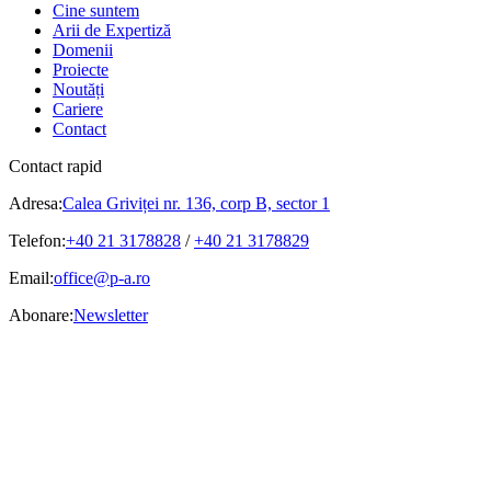
Cine suntem
Arii de Expertiză
Domenii
Proiecte
Noutăți
Cariere
Contact
Contact rapid
Adresa:
Calea Griviței nr. 136, corp B, sector 1
Telefon:
+40 21 3178828
/
+40 21 3178829
Email:
office@p-a.ro
Abonare:
Newsletter