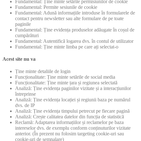
Fundamental: Ține minte setările permisiunilor de cookie
Fundamental: Permite sesiunile de cookie
Fundamental: Adună informațiile introduse în formularele de
contact pentru newsletter sau alte formulare de pe toate
paginile
Fundamental: Ține evidența produselor adăugate în coșul de
cumpărături
Fundamental: Autentifică logarea dvs. în contul de utilizator
Fundamental: Ține minte limba pe care ați selectat-o
Acest site nu va
Ține minte detaliile de login
Funcționalitate: Ține minte setările de social media
Funcționalitate: Ține minte țara și regiunea selectată
Analiză: Ține evidența paginilor vizitate și a interacțiunilor
întreprinse
Analiză: Ține evidența locației și regiunii baza pe numărul
dvs. de IP
Analiză: Ține evidența timpului petrecut pe fiecare pagină
Analiză: Crește calitatea datelor din funcția de statistică
Reclamă: Adaptarea informațiilor și reclamelor pe baza
intereselor dvs. de exemplu conform conținuturilor vizitate
anterior. (În prezent nu folosim targeting cookie-uri sau
cookie-uri de semnalare)