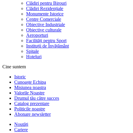
Clădiri pentru Birouri
Clădiri Rezidențiale
Monumente Istorice
Centre Comerciale
Obiective Industriale
Obiective culturale
Aeroporturi
Facilități pentru Sport
Instituții de Învățământ
Spitale
Hoteluri
Cine suntem
Istoric
Cunoaște Echipa
Misiunea noastra
Valorile Noastre
Drumul tău către succes
Catalog prezentare
Politicile noastre
Abonare newsletter
Noutăți
Cariere