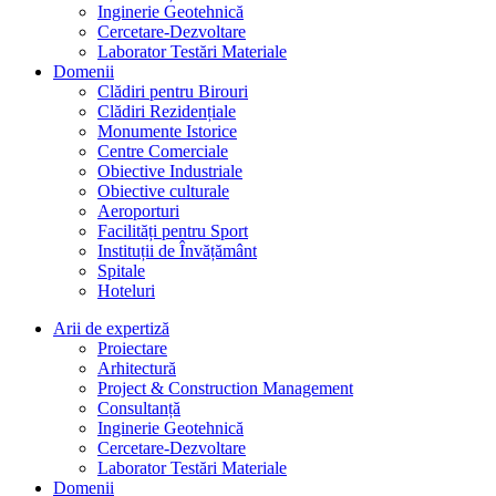
Inginerie Geotehnică
Cercetare-Dezvoltare
Laborator Testări Materiale
Domenii
Clădiri pentru Birouri
Clădiri Rezidențiale
Monumente Istorice
Centre Comerciale
Obiective Industriale
Obiective culturale
Aeroporturi
Facilități pentru Sport
Instituții de Învățământ
Spitale
Hoteluri
Arii de expertiză
Proiectare
Arhitectură
Project & Construction Management
Consultanță
Inginerie Geotehnică
Cercetare-Dezvoltare
Laborator Testări Materiale
Domenii