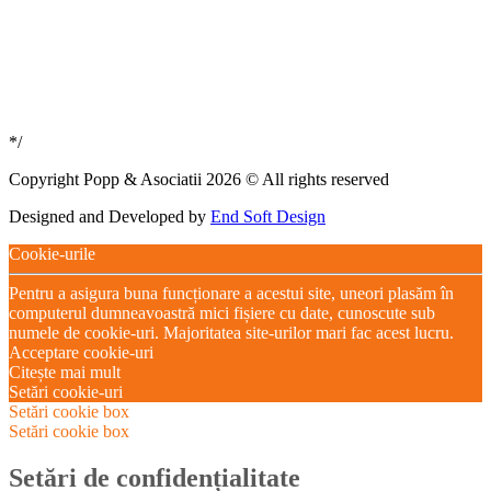
*/
Copyright Popp & Asociatii 2026 © All rights reserved
Designed and Developed by
End Soft Design
Cookie-urile
Pentru a asigura buna funcționare a acestui site, uneori plasăm în
computerul dumneavoastră mici fișiere cu date, cunoscute sub
numele de cookie-uri. Majoritatea site-urilor mari fac acest lucru.
Acceptare cookie-uri
Citește mai mult
Setări cookie-uri
Setări cookie box
Setări cookie box
Setări de confidențialitate