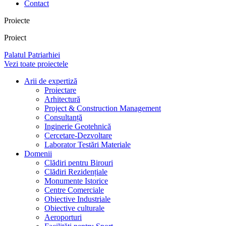
Contact
Proiecte
Proiect
Palatul Patriarhiei
Vezi toate proiectele
Arii de expertiză
Proiectare
Arhitectură
Project & Construction Management
Consultanță
Inginerie Geotehnică
Cercetare-Dezvoltare
Laborator Testări Materiale
Domenii
Clădiri pentru Birouri
Clădiri Rezidențiale
Monumente Istorice
Centre Comerciale
Obiective Industriale
Obiective culturale
Aeroporturi