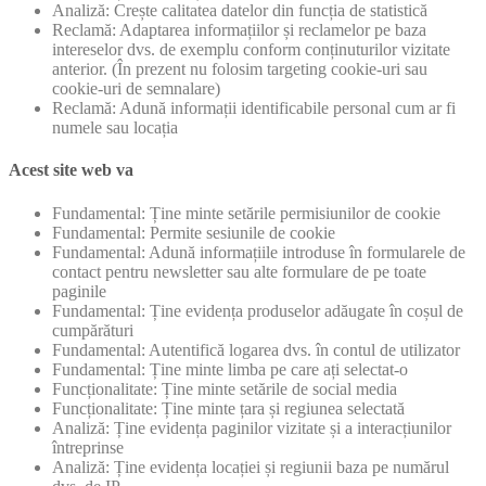
Analiză: Crește calitatea datelor din funcția de statistică
Reclamă: Adaptarea informațiilor și reclamelor pe baza
intereselor dvs. de exemplu conform conținuturilor vizitate
anterior. (În prezent nu folosim targeting cookie-uri sau
cookie-uri de semnalare)
Reclamă: Adună informații identificabile personal cum ar fi
numele sau locația
Acest site web va
Fundamental: Ține minte setările permisiunilor de cookie
Fundamental: Permite sesiunile de cookie
Fundamental: Adună informațiile introduse în formularele de
contact pentru newsletter sau alte formulare de pe toate
paginile
Fundamental: Ține evidența produselor adăugate în coșul de
cumpărături
Fundamental: Autentifică logarea dvs. în contul de utilizator
Fundamental: Ține minte limba pe care ați selectat-o
Funcționalitate: Ține minte setările de social media
Funcționalitate: Ține minte țara și regiunea selectată
Analiză: Ține evidența paginilor vizitate și a interacțiunilor
întreprinse
Analiză: Ține evidența locației și regiunii baza pe numărul