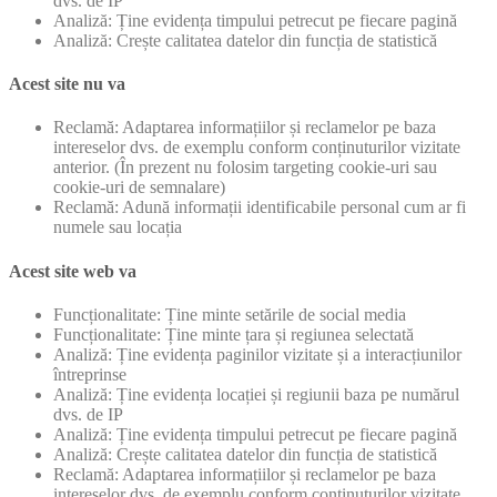
dvs. de IP
Analiză: Ține evidența timpului petrecut pe fiecare pagină
Analiză: Crește calitatea datelor din funcția de statistică
Acest site nu va
Reclamă: Adaptarea informațiilor și reclamelor pe baza
intereselor dvs. de exemplu conform conținuturilor vizitate
anterior. (În prezent nu folosim targeting cookie-uri sau
cookie-uri de semnalare)
Reclamă: Adună informații identificabile personal cum ar fi
numele sau locația
Acest site web va
Funcționalitate: Ține minte setările de social media
Funcționalitate: Ține minte țara și regiunea selectată
Analiză: Ține evidența paginilor vizitate și a interacțiunilor
întreprinse
Analiză: Ține evidența locației și regiunii baza pe numărul
dvs. de IP
Analiză: Ține evidența timpului petrecut pe fiecare pagină
Analiză: Crește calitatea datelor din funcția de statistică
Reclamă: Adaptarea informațiilor și reclamelor pe baza
intereselor dvs. de exemplu conform conținuturilor vizitate