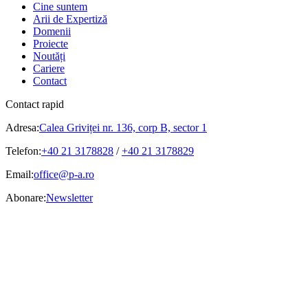
Cine suntem
Arii de Expertiză
Domenii
Proiecte
Noutăți
Cariere
Contact
Contact rapid
Adresa:
Calea Griviței nr. 136, corp B, sector 1
Telefon:
+40 21 3178828
/
+40 21 3178829
Email:
office@p-a.ro
Abonare:
Newsletter