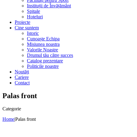
Facilități pentru Sport
Instituții de Învățământ
Spitale
Hoteluri
Proiecte
Cine suntem
Istoric
Cunoaște Echipa
Misiunea noastra
Valorile Noastre
Drumul tău către succes
Catalog prezentare
Politicile noastre
Noutăți
Cariere
Contact
Palas front
Categorie
Home
|
Palas front