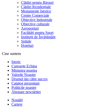
Clădiri pentru Birouri
Clădiri Rezidențiale
Monumente Istorice
Centre Comerciale
Obiective Industriale
Obiective culturale
Aeroporturi
Facilități pentru Sport
Instituții de Învățământ
Spitale
Hoteluri
Cine suntem
Istoric
Cunoaște Echipa
Misiunea noastra
Valorile Noastre
Drumul tău către succes
Catalog prezentare
Politicile noastre
Abonare newsletter
Noutăți
Cariere