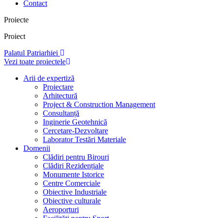
Contact
Proiecte
Proiect
Palatul Patriarhiei
Vezi toate proiectele
Arii de expertiză
Proiectare
Arhitectură
Project & Construction Management
Consultanță
Inginerie Geotehnică
Cercetare-Dezvoltare
Laborator Testări Materiale
Domenii
Clădiri pentru Birouri
Clădiri Rezidențiale
Monumente Istorice
Centre Comerciale
Obiective Industriale
Obiective culturale
Aeroporturi