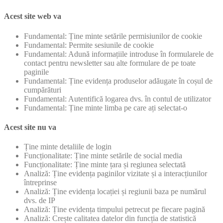
Acest site web va
Fundamental: Ține minte setările permisiunilor de cookie
Fundamental: Permite sesiunile de cookie
Fundamental: Adună informațiile introduse în formularele de
contact pentru newsletter sau alte formulare de pe toate
paginile
Fundamental: Ține evidența produselor adăugate în coșul de
cumpărături
Fundamental: Autentifică logarea dvs. în contul de utilizator
Fundamental: Ține minte limba pe care ați selectat-o
Acest site nu va
Ține minte detaliile de login
Funcționalitate: Ține minte setările de social media
Funcționalitate: Ține minte țara și regiunea selectată
Analiză: Ține evidența paginilor vizitate și a interacțiunilor
întreprinse
Analiză: Ține evidența locației și regiunii baza pe numărul
dvs. de IP
Analiză: Ține evidența timpului petrecut pe fiecare pagină
Analiză: Crește calitatea datelor din funcția de statistică