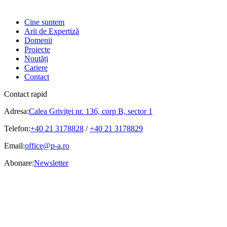
Cine suntem
Arii de Expertiză
Domenii
Proiecte
Noutăți
Cariere
Contact
Contact rapid
Adresa:
Calea Griviței nr. 136, corp B, sector 1
Telefon:
+40 21 3178828
/
+40 21 3178829
Email:
office@p-a.ro
Abonare:
Newsletter