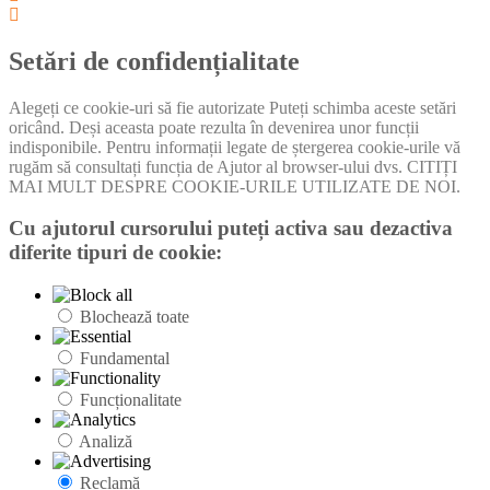
cookie
Setări
box
cookie
box
Setări de confidențialitate
Alegeți ce cookie-uri să fie autorizate Puteți schimba aceste setări
oricând. Deși aceasta poate rezulta în devenirea unor funcții
indisponibile. Pentru informații legate de ștergerea cookie-urile vă
rugăm să consultați funcția de Ajutor al browser-ului dvs. CITIȚI
MAI MULT DESPRE COOKIE-URILE UTILIZATE DE NOI.
Cu ajutorul cursorului puteți activa sau dezactiva
diferite tipuri de cookie:
Blochează toate
Fundamental
Funcționalitate
Analiză
Reclamă