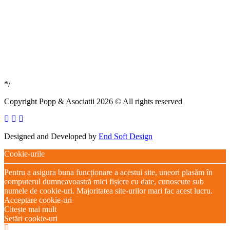
*/
Copyright Popp & Asociatii 2026 © All rights reserved
Designed and Developed by
End Soft Design
Cookie-urile
Pentru a asigura buna funcționare a acestui site, uneori plasăm în
computerul dumneavoastră mici fișiere cu date, cunoscute sub
numele de cookie-uri. Majoritatea site-urilor mari fac acest lucru.
Acceptare cookie-uri
Citește mai mult
Setări cookie-uri
Setări