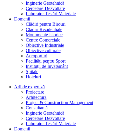
Inginerie Geotehnică
Cercetare-Dezvoltare
Laborator Testări Materiale
Domenii
Clădiri pentru Birouri
Clădiri Rezidențiale
Monumente Istorice
Centre Comerciale
Obiective Industriale
Obiective culturale
Aeroporturi
Facilități pentru Sport
Instituții de Învățământ
Spitale
Hoteluri
Arii de expertiză
Proiectare
Arhitectură
Project & Construction Management
Consultanță
Inginerie Geotehnică
Cercetare-Dezvoltare
Laborator Testări Materiale
Domenii