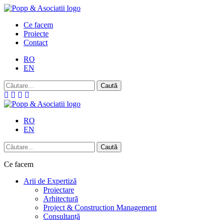
Skip
to
Ce facem
content
Proiecte
Contact
RO
EN
Caută
după:
RO
EN
Caută
după:
Ce facem
Arii de Expertiză
Proiectare
Arhitectură
Project & Construction Management
Consultanță