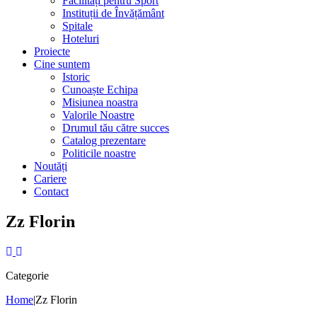
Facilități pentru Sport
Instituții de Învățământ
Spitale
Hoteluri
Proiecte
Cine suntem
Istoric
Cunoaște Echipa
Misiunea noastra
Valorile Noastre
Drumul tău către succes
Catalog prezentare
Politicile noastre
Noutăți
Cariere
Contact
Zz Florin
Categorie
Home
|
Zz Florin