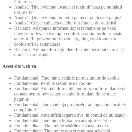
întreprinse
Analiză: Ține evidența locației și regiunii baza pe numărul
dvs. de IP
Analiză: Ține evidența timpului petrecut pe fiecare pagină
Analiză: Crește calitatea datelor din funcția de statistică
Reclamă: Adaptarea informațiilor și reclamelor pe baza
intereselor dvs. de exemplu conform conținuturilor vizitate
anterior. (În prezent nu folosim targeting cookie-uri sau
cookie-uri de semnalare)
Reclamă: Adună informații identificabile personal cum ar fi
numele sau locația
Acest site web va
Fundamental: Ține minte setările permisiunilor de cookie
Fundamental: Permite sesiunile de cookie
Fundamental: Adună informațiile introduse în formularele de
contact pentru newsletter sau alte formulare de pe toate
paginile
Fundamental: Ține evidența produselor adăugate în coșul de
cumpărături
Fundamental: Autentifică logarea dvs. în contul de utilizator
Fundamental: Ține minte limba pe care ați selectat-o
Funcționalitate: Ține minte setările de social media
Funcționalitate: Ține minte țara și regiunea selectată