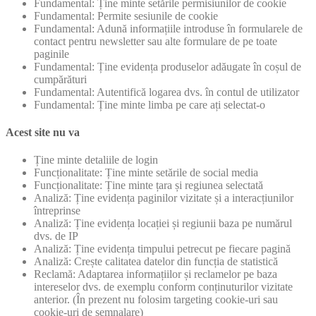
Fundamental: Ține minte setările permisiunilor de cookie
Fundamental: Permite sesiunile de cookie
Fundamental: Adună informațiile introduse în formularele de
contact pentru newsletter sau alte formulare de pe toate
paginile
Fundamental: Ține evidența produselor adăugate în coșul de
cumpărături
Fundamental: Autentifică logarea dvs. în contul de utilizator
Fundamental: Ține minte limba pe care ați selectat-o
Acest site nu va
Ține minte detaliile de login
Funcționalitate: Ține minte setările de social media
Funcționalitate: Ține minte țara și regiunea selectată
Analiză: Ține evidența paginilor vizitate și a interacțiunilor
întreprinse
Analiză: Ține evidența locației și regiunii baza pe numărul
dvs. de IP
Analiză: Ține evidența timpului petrecut pe fiecare pagină
Analiză: Crește calitatea datelor din funcția de statistică
Reclamă: Adaptarea informațiilor și reclamelor pe baza
intereselor dvs. de exemplu conform conținuturilor vizitate
anterior. (În prezent nu folosim targeting cookie-uri sau
cookie-uri de semnalare)