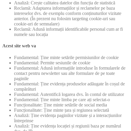
Analiză: Crește calitatea datelor din funcția de statistică
Reclamă: Adaptarea informațiilor și reclamelor pe baza
intereselor dvs. de exemplu conform conținuturilor vizitate
anterior. (În prezent nu folosim targeting cookie-uri sau
cookie-uri de semnalare)
Reclamă: Adună informații identificabile personal cum ar fi
numele sau locația
Acest site web va
Fundamental: Ține minte setările permisiunilor de cookie
Fundamental: Permite sesiunile de cookie
Fundamental: Adună informațiile introduse în formularele de
contact pentru newsletter sau alte formulare de pe toate
paginile
Fundamental: Ține evidența produselor adăugate în coșul de
cumpărături
Fundamental: Autentifică logarea dvs. în contul de utilizator
Fundamental: Ține minte limba pe care ați selectat-o
Funcționalitate: Ține minte setările de social media
Funcționalitate: Ține minte țara și regiunea selectată
Analiză: Ține evidența paginilor vizitate și a interacțiunilor
întreprinse
Analiză: Ține evidența locației și regiunii baza pe numărul