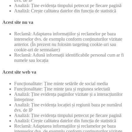
dvs. de IP
Analiză: Ține evidența timpului petrecut pe fiecare pagină
Analiză: Crește calitatea datelor din funcția de statistică
Acest site nu va
Reclamă: Adaptarea informațiilor și reclamelor pe baza
intereselor dvs. de exemplu conform conținuturilor vizitate
anterior. (În prezent nu folosim targeting cookie-uri sau
cookie-uri de semnalare)
Reclamă: Adună informații identificabile personal cum ar fi
numele sau locația
Acest site web va
Funcționalitate: Ține minte setările de social media
Funcționalitate: Ține minte țara și regiunea selectată
Analiză: Ține evidența paginilor vizitate și a interacțiunilor
întreprinse
Analiză: Ține evidența locației și regiunii baza pe numărul
dvs. de IP
Analiză: Ține evidența timpului petrecut pe fiecare pagină
Analiză: Crește calitatea datelor din funcția de statistică
Reclamă: Adaptarea informațiilor și reclamelor pe baza
intereselor dvs. de exemplu conform conținuturilor vizitate