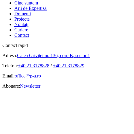
Cine suntem
Arii de Expertiză
Domenii
Proiecte
Noutăți
Cariere
Contact
Contact rapid
Adresa:
Calea Griviței nr. 136, corp B, sector 1
Telefon:
+40 21 3178828
/
+40 21 3178829
Email:
office@p-a.ro
Abonare:
Newsletter