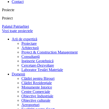
Contact
Proiecte
Proiect
Palatul Patriarhiei
Vezi toate proiectele
Arii de expertiză
Proiectare
Arhitectură
Project & Construction Management
Consultanță
Inginerie Geotehnică
Cercetare-Dezvoltare
Laborator Testări Materiale
Domenii
Clădiri pentru Birouri
Clădiri Rezidențiale
Monumente Istorice
Centre Comerciale
Obiective Industriale
Obiective culturale
Aeroporturi