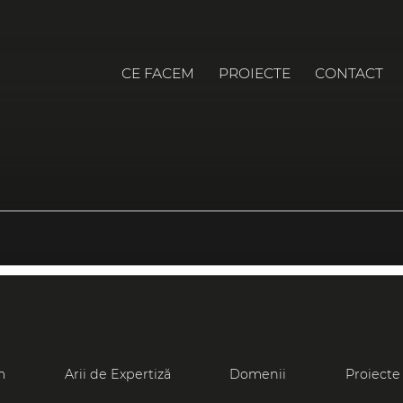
CE FACEM
PROIECTE
CONTACT
m
Arii de Expertiză
Domenii
Proiecte