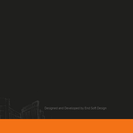
PROIECT
Palatul Patriarhiei
Vezi toate proiectele
Designed and Developed by
End Soft Design