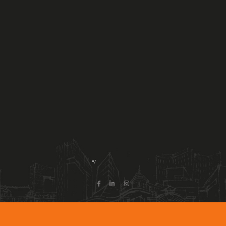
Istoric
Cunoaște Echipa
Misiunea noastra
Valorile Noastre
Drumul tău către succes
Catalog prezentare
Politicile noastre
Abonare newsletter
NOUTĂȚI
CARIERE
CONTACT
1
*/