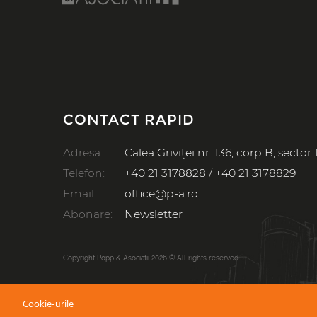
ARII DE EXPERTIZĂ
DOMENII
Proiectare
Clădiri pentru Birouri
Clădiri Rezidențiale
Arhitectură
Monumente Istorice
Centre Comerciale
Project & Construction Management
Obiective Industriale
CONTACT RAPID
Obiective culturale
Consultanță
Aeroporturi
Adresa:
Calea Griviței nr. 136, corp B, sector 
Facilități pentru Sport
Inginerie Geotehnică
Instituții de Învățământ
Telefon:
+40 21 3178828
/
+40 21 3178829
Spitale
Cercetare-Dezvoltare
Email:
office@p-a.ro
Hoteluri
Abonare:
Newsletter
Laborator Testări Materiale
Copyright Popp & Asociatii 2026 © All rights reserved
Cookie-urile