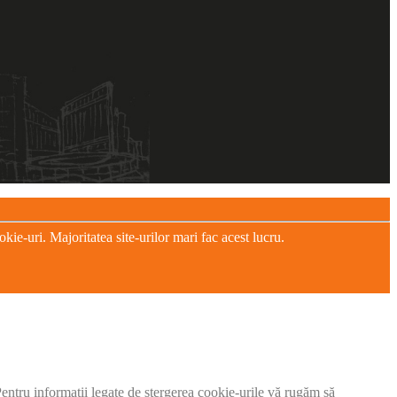
e-uri. Majoritatea site-urilor mari fac acest lucru.
 Pentru informații legate de ștergerea cookie-urile vă rugăm să