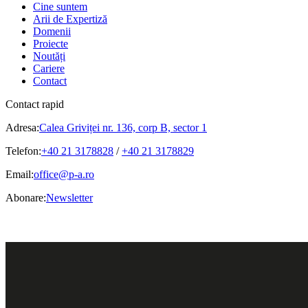
Cine suntem
Arii de Expertiză
Domenii
Proiecte
Noutăți
Cariere
Contact
Contact rapid
Adresa:
Calea Griviței nr. 136, corp B, sector 1
Telefon:
+40 21 3178828
/
+40 21 3178829
Email:
office@p-a.ro
Abonare:
Newsletter