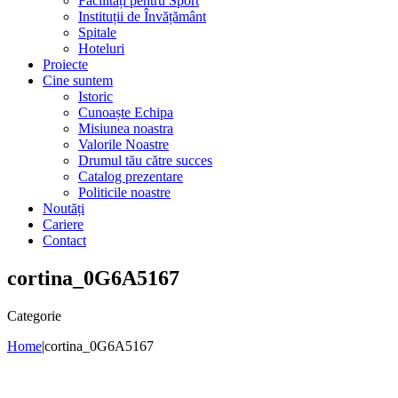
Facilități pentru Sport
Instituții de Învățământ
Spitale
Hoteluri
Proiecte
Cine suntem
Istoric
Cunoaște Echipa
Misiunea noastra
Valorile Noastre
Drumul tău către succes
Catalog prezentare
Politicile noastre
Noutăți
Cariere
Contact
cortina_0G6A5167
Categorie
Home
|
cortina_0G6A5167