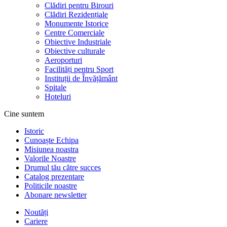
Clădiri pentru Birouri
Clădiri Rezidențiale
Monumente Istorice
Centre Comerciale
Obiective Industriale
Obiective culturale
Aeroporturi
Facilități pentru Sport
Instituții de Învățământ
Spitale
Hoteluri
Cine suntem
Istoric
Cunoaște Echipa
Misiunea noastra
Valorile Noastre
Drumul tău către succes
Catalog prezentare
Politicile noastre
Abonare newsletter
Noutăți
Cariere