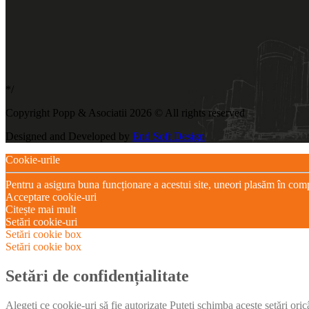
*/
Copyright Popp & Asociatii 2026 © All rights reserved
Designed and Developed by
End Soft Design
Cookie-urile
Pentru a asigura buna funcționare a acestui site, uneori plasăm în com
Acceptare cookie-uri
Citește mai mult
Setări cookie-uri
Setări cookie box
Setări cookie box
Setări de confidențialitate
Alegeți ce cookie-uri să fie autorizate Puteți schimba aceste setări ori