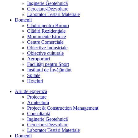
Inginerie Geotehnică
Cercetare-Dezvoltare
Laborator Testări Materiale
Domenii
Clădiri pentru Birouri
Clădiri Rezidențiale
Monumente Istorice
Centre Comerciale
Obiective Industriale
Obiective culturale
Aeroporturi
Facilități pentru Sport
Instituții de Învățământ
Spitale
Hoteluri
Arii de expertiză
Proiectare
Arhitectură
Project & Construction Management
Consultanță
Inginerie Geotehnică
Cercetare-Dezvoltare
Laborator Testări Materiale
Domenii