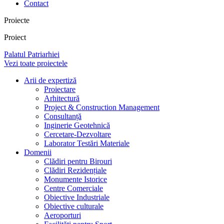
Contact
Proiecte
Proiect
Palatul Patriarhiei
Vezi toate proiectele
Arii de expertiză
Proiectare
Arhitectură
Project & Construction Management
Consultanță
Inginerie Geotehnică
Cercetare-Dezvoltare
Laborator Testări Materiale
Domenii
Clădiri pentru Birouri
Clădiri Rezidențiale
Monumente Istorice
Centre Comerciale
Obiective Industriale
Obiective culturale
Aeroporturi