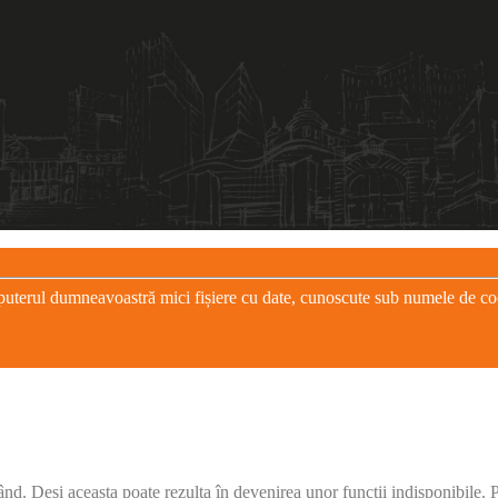
puterul dumneavoastră mici fișiere cu date, cunoscute sub numele de cooki
când. Deși aceasta poate rezulta în devenirea unor funcții indisponibile.