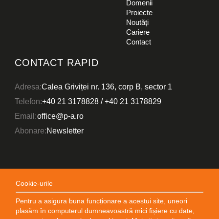
Domenii
Proiecte
Noutăți
Cariere
Contact
CONTACT RAPID
RO
EN
Adresa:
Calea Griviței nr. 136, corp B, sector 1
ARII DE EXPERTIZĂ
Telefon:
+40 21 3178828
/
+40 21 3178829
DOMENII
Email:
office@p-a.ro
PROIECTE
Abonare:
Newsletter
CINE SUNTEM
NOUTĂȚI
Cookie-urile
CARIERE
Pentru a asigura buna funcționare a acestui site, uneori
CONTACT
plasăm în computerul dumneavoastră mici fișiere cu date,