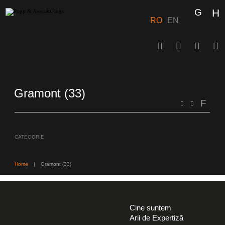
Skip
to
content
RO
EN
Gramont (33)
CATEGORIE
Home
|
Gramont (33)
Cine suntem
Arii de Expertiză