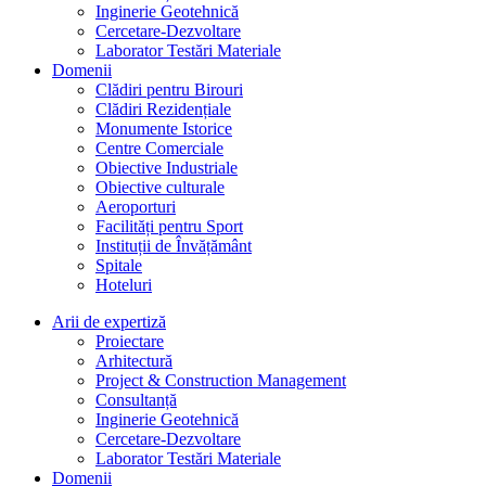
Inginerie Geotehnică
Cercetare-Dezvoltare
Laborator Testări Materiale
Domenii
Clădiri pentru Birouri
Clădiri Rezidențiale
Monumente Istorice
Centre Comerciale
Obiective Industriale
Obiective culturale
Aeroporturi
Facilități pentru Sport
Instituții de Învățământ
Spitale
Hoteluri
Arii de expertiză
Proiectare
Arhitectură
Project & Construction Management
Consultanță
Inginerie Geotehnică
Cercetare-Dezvoltare
Laborator Testări Materiale
Domenii