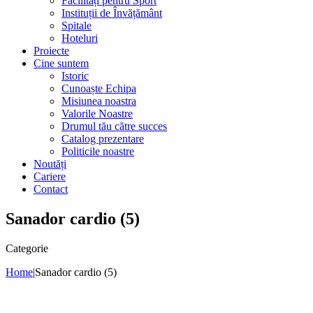
Facilități pentru Sport
Instituții de Învățământ
Spitale
Hoteluri
Proiecte
Cine suntem
Istoric
Cunoaște Echipa
Misiunea noastra
Valorile Noastre
Drumul tău către succes
Catalog prezentare
Politicile noastre
Noutăți
Cariere
Contact
Sanador cardio (5)
Categorie
Home
|
Sanador cardio (5)