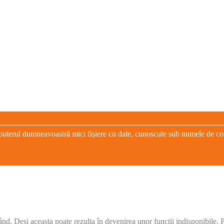
puterul dumneavoastră mici fișiere cu date, cunoscute sub numele de cooki
când. Deși aceasta poate rezulta în devenirea unor funcții indisponibile.