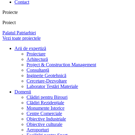
Contact
Proiecte
Proiect
Palatul Patriarhiei
Vezi toate proiectele
Arii de expertiză
Proiectare
Arhitectură
Project & Construction Management
Consultanță
Inginerie Geotehnică
Cercetare-Dezvoltare
Laborator Testări Materiale
Domenii
Clădiri pentru Birouri
Clădiri Rezidențiale
Monumente Istorice
Centre Comerciale
Obiective Industriale
Obiective culturale
Aeroporturi