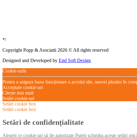
*/
Copyright Popp & Asociatii 2026 © All rights reserved
Designed and Developed by
End Soft Design
Cookie-urile
Pentru a asigura buna funcționare a acestui site, uneori plasăm în com
Acceptare cookie-uri
Citește mai mult
Setări cookie-uri
Setări cookie box
Setări cookie box
Setări de confidențialitate
Alegeți ce cookie-uri să fie autorizate Puteți schimba aceste setări ori