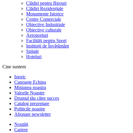
Clădiri pentru Birouri
Clădiri Rezidențiale
Monumente Istorice
Centre Comerciale
Obiective Industriale
Obiective culturale
Aeroporturi
Facilități pentru Sport
Instituții de Învățământ
Spitale
Hoteluri
Cine suntem
Istoric
Cunoaște Echipa
Misiunea noastra
Valorile Noastre
Drumul tău către succes
Catalog prezentare
Politicile noastre
Abonare newsletter
Noutăți
Cariere