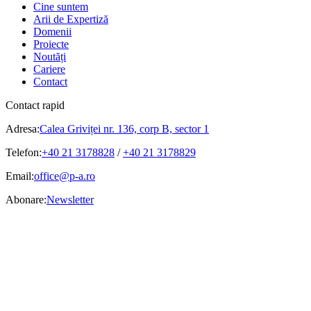
Cine suntem
Arii de Expertiză
Domenii
Proiecte
Noutăți
Cariere
Contact
Contact rapid
Adresa:
Calea Griviței nr. 136, corp B, sector 1
Telefon:
+40 21 3178828
/
+40 21 3178829
Email:
office@p-a.ro
Abonare:
Newsletter