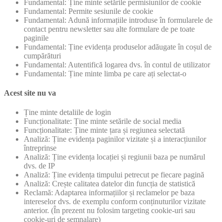
Fundamental: Ține minte setările permisiunilor de cookie
Fundamental: Permite sesiunile de cookie
Fundamental: Adună informațiile introduse în formularele de
contact pentru newsletter sau alte formulare de pe toate
paginile
Fundamental: Ține evidența produselor adăugate în coșul de
cumpărături
Fundamental: Autentifică logarea dvs. în contul de utilizator
Fundamental: Ține minte limba pe care ați selectat-o
Acest site nu va
Ține minte detaliile de login
Funcționalitate: Ține minte setările de social media
Funcționalitate: Ține minte țara și regiunea selectată
Analiză: Ține evidența paginilor vizitate și a interacțiunilor
întreprinse
Analiză: Ține evidența locației și regiunii baza pe numărul
dvs. de IP
Analiză: Ține evidența timpului petrecut pe fiecare pagină
Analiză: Crește calitatea datelor din funcția de statistică
Reclamă: Adaptarea informațiilor și reclamelor pe baza
intereselor dvs. de exemplu conform conținuturilor vizitate
anterior. (În prezent nu folosim targeting cookie-uri sau
cookie-uri de semnalare)