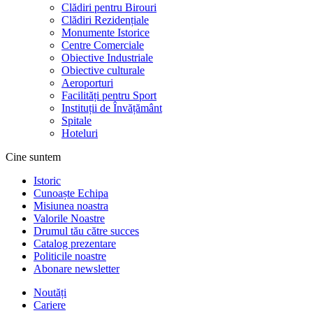
Clădiri pentru Birouri
Clădiri Rezidențiale
Monumente Istorice
Centre Comerciale
Obiective Industriale
Obiective culturale
Aeroporturi
Facilități pentru Sport
Instituții de Învățământ
Spitale
Hoteluri
Cine suntem
Istoric
Cunoaște Echipa
Misiunea noastra
Valorile Noastre
Drumul tău către succes
Catalog prezentare
Politicile noastre
Abonare newsletter
Noutăți
Cariere