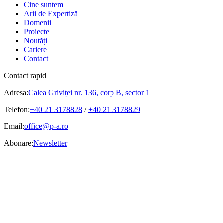
Cine suntem
Arii de Expertiză
Domenii
Proiecte
Noutăți
Cariere
Contact
Contact rapid
Adresa:
Calea Griviței nr. 136, corp B, sector 1
Telefon:
+40 21 3178828
/
+40 21 3178829
Email:
office@p-a.ro
Abonare:
Newsletter