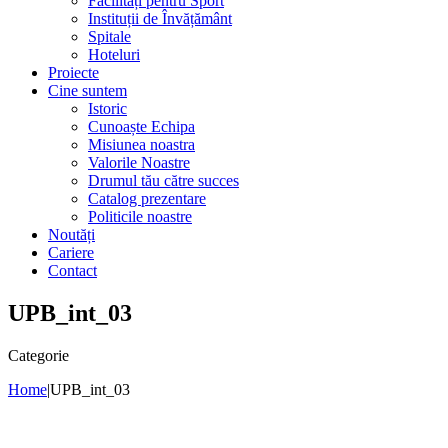
Facilități pentru Sport
Instituții de Învățământ
Spitale
Hoteluri
Proiecte
Cine suntem
Istoric
Cunoaște Echipa
Misiunea noastra
Valorile Noastre
Drumul tău către succes
Catalog prezentare
Politicile noastre
Noutăți
Cariere
Contact
UPB_int_03
Categorie
Home
|
UPB_int_03