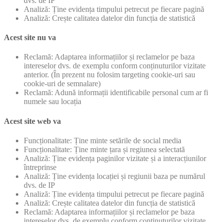
dvs. de IP
Analiză: Ține evidența timpului petrecut pe fiecare pagină
Analiză: Crește calitatea datelor din funcția de statistică
Acest site nu va
Reclamă: Adaptarea informațiilor și reclamelor pe baza
intereselor dvs. de exemplu conform conținuturilor vizitate
anterior. (În prezent nu folosim targeting cookie-uri sau
cookie-uri de semnalare)
Reclamă: Adună informații identificabile personal cum ar fi
numele sau locația
Acest site web va
Funcționalitate: Ține minte setările de social media
Funcționalitate: Ține minte țara și regiunea selectată
Analiză: Ține evidența paginilor vizitate și a interacțiunilor
întreprinse
Analiză: Ține evidența locației și regiunii baza pe numărul
dvs. de IP
Analiză: Ține evidența timpului petrecut pe fiecare pagină
Analiză: Crește calitatea datelor din funcția de statistică
Reclamă: Adaptarea informațiilor și reclamelor pe baza
intereselor dvs. de exemplu conform conținuturilor vizitate