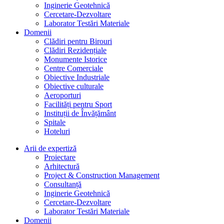
Inginerie Geotehnică
Cercetare-Dezvoltare
Laborator Testări Materiale
Domenii
Clădiri pentru Birouri
Clădiri Rezidențiale
Monumente Istorice
Centre Comerciale
Obiective Industriale
Obiective culturale
Aeroporturi
Facilități pentru Sport
Instituții de Învățământ
Spitale
Hoteluri
Arii de expertiză
Proiectare
Arhitectură
Project & Construction Management
Consultanță
Inginerie Geotehnică
Cercetare-Dezvoltare
Laborator Testări Materiale
Domenii