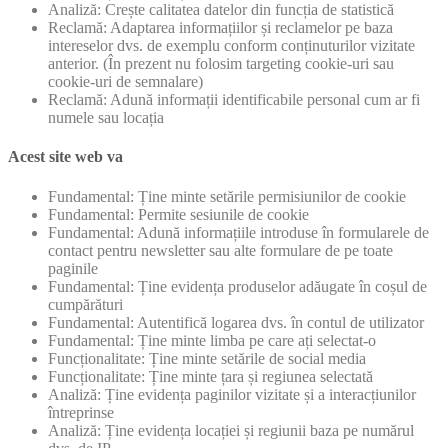
Analiză: Crește calitatea datelor din funcția de statistică
Reclamă: Adaptarea informațiilor și reclamelor pe baza
intereselor dvs. de exemplu conform conținuturilor vizitate
anterior. (În prezent nu folosim targeting cookie-uri sau
cookie-uri de semnalare)
Reclamă: Adună informații identificabile personal cum ar fi
numele sau locația
Acest site web va
Fundamental: Ține minte setările permisiunilor de cookie
Fundamental: Permite sesiunile de cookie
Fundamental: Adună informațiile introduse în formularele de
contact pentru newsletter sau alte formulare de pe toate
paginile
Fundamental: Ține evidența produselor adăugate în coșul de
cumpărături
Fundamental: Autentifică logarea dvs. în contul de utilizator
Fundamental: Ține minte limba pe care ați selectat-o
Funcționalitate: Ține minte setările de social media
Funcționalitate: Ține minte țara și regiunea selectată
Analiză: Ține evidența paginilor vizitate și a interacțiunilor
întreprinse
Analiză: Ține evidența locației și regiunii baza pe numărul