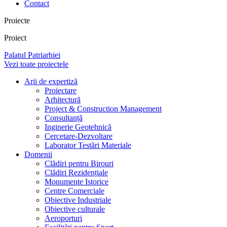
Contact
Proiecte
Proiect
Palatul Patriarhiei
Vezi toate proiectele
Arii de expertiză
Proiectare
Arhitectură
Project & Construction Management
Consultanță
Inginerie Geotehnică
Cercetare-Dezvoltare
Laborator Testări Materiale
Domenii
Clădiri pentru Birouri
Clădiri Rezidențiale
Monumente Istorice
Centre Comerciale
Obiective Industriale
Obiective culturale
Aeroporturi