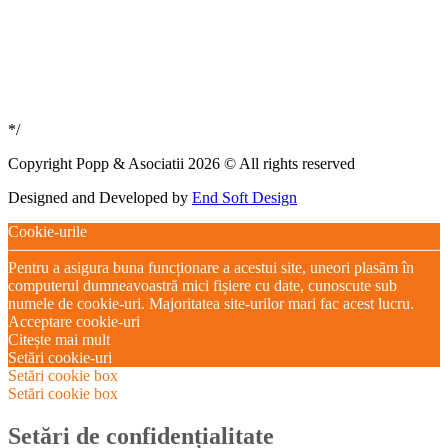
*/
Copyright Popp & Asociatii 2026 © All rights reserved
Designed and Developed by
End Soft Design
Cookie-urile
Pentru a asigura buna funcționare a acestui site, uneori plasăm în
computerul dumneavoastră mici fișiere cu date, cunoscute sub
numele de cookie-uri. Majoritatea site-urilor mari fac acest lucru.
Acceptare cookie-uri
Citește mai mult
Setări cookie-uri
Setări cookie box
Setări cookie box
Setări de confidențialitate