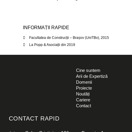
INFORMAȚII RAPIDE
Facultatea de Construcții – Brașov (UniTBv), 2015
La Popp & Asociații din 2019
Cine suntem
Arii de Expertiză
Domenii
Proiecte
Noutăți
Cariere
RO
EN
Contact
ARII DE EXPERTIZĂ
CONTACT RAPID
DOMENII