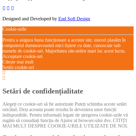
Designed and Developed by
End Soft Design
Cookie-urile
Pentru a asigura buna funcționare a acestui site, uneori plasăm în
computerul dumneavoastră mici fișiere cu date, cunoscute sub
numele de cookie-uri. Majoritatea site-urilor mari fac acest lucru.
Acceptare cookie-uri
Citește mai mult
Setări cookie-uri
Setări
cookie
Setări
box
cookie
box
Setări de confidențialitate
Alegeți ce cookie-uri să fie autorizate Puteți schimba aceste setări
oricând. Deși aceasta poate rezulta în devenirea unor funcții
indisponibile. Pentru informații legate de ștergerea cookie-urile vă
rugăm să consultați funcția de Ajutor al browser-ului dvs. CITIȚI
MAI MULT DESPRE COOKIE-URILE UTILIZATE DE NOI.