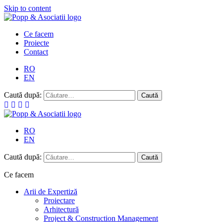
Skip to content
Ce facem
Proiecte
Contact
RO
EN
Caută după:
RO
EN
Caută după:
Ce facem
Arii de Expertiză
Proiectare
Arhitectură
Project & Construction Management