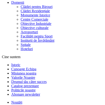
Domenii
Clădiri pentru Birouri
Clădiri Rezidențiale
Monumente Istorice
Centre Comerciale
Obiective Industriale
Obiective culturale
Aeroporturi
Facilități pentru Sport
Instituții de Învățământ
Spitale
Hoteluri
Cine suntem
Istoric
Cunoaște Echipa
Misiunea noastra
Valorile Noastre
Drumul tău către succes
Catalog prezentare
Politicile noastre
Abonare newsletter
Noutăți