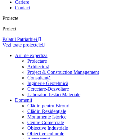
Cariere
Contact
Proiecte
Proiect
Palatul Patriarhiei
Vezi toate proiectele
Arii de expertiză
Proiectare
Arhitectură
Project & Construction Management
Consultanță
Inginerie Geotehnică
Cercetare-Dezvoltare
Laborator Testări Materiale
Domenii
Clădiri pentru Birouri
Clădiri Rezidențiale
Monumente Istorice
Centre Comerciale
Obiective Industriale
Obiective culturale