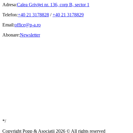
Adresa:
Calea Griviței nr. 136, corp B, sector 1
Telefon:
+40 21 3178828
/
+40 21 3178829
Email:
office@p-a.ro
Abonare:
Newsletter
*/
Copyright Popp & Asociatii 2026 © All rights reserved