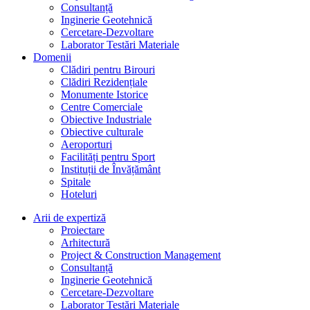
Consultanță
Inginerie Geotehnică
Cercetare-Dezvoltare
Laborator Testări Materiale
Domenii
Clădiri pentru Birouri
Clădiri Rezidențiale
Monumente Istorice
Centre Comerciale
Obiective Industriale
Obiective culturale
Aeroporturi
Facilități pentru Sport
Instituții de Învățământ
Spitale
Hoteluri
Arii de expertiză
Proiectare
Arhitectură
Project & Construction Management
Consultanță
Inginerie Geotehnică
Cercetare-Dezvoltare
Laborator Testări Materiale