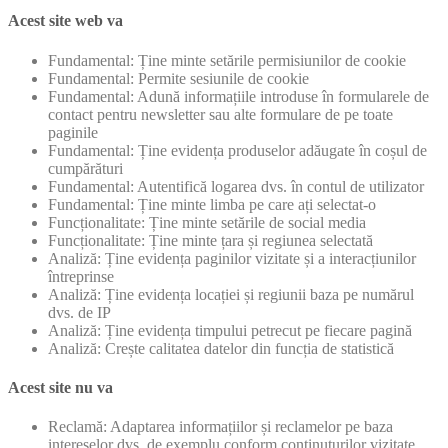
Acest site web va
Fundamental: Ține minte setările permisiunilor de cookie
Fundamental: Permite sesiunile de cookie
Fundamental: Adună informațiile introduse în formularele de
contact pentru newsletter sau alte formulare de pe toate
paginile
Fundamental: Ține evidența produselor adăugate în coșul de
cumpărături
Fundamental: Autentifică logarea dvs. în contul de utilizator
Fundamental: Ține minte limba pe care ați selectat-o
Funcționalitate: Ține minte setările de social media
Funcționalitate: Ține minte țara și regiunea selectată
Analiză: Ține evidența paginilor vizitate și a interacțiunilor
întreprinse
Analiză: Ține evidența locației și regiunii baza pe numărul
dvs. de IP
Analiză: Ține evidența timpului petrecut pe fiecare pagină
Analiză: Crește calitatea datelor din funcția de statistică
Acest site nu va
Reclamă: Adaptarea informațiilor și reclamelor pe baza
intereselor dvs. de exemplu conform conținuturilor vizitate