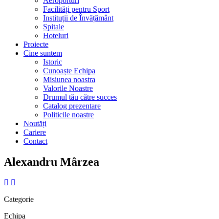
Aeroporturi
Facilități pentru Sport
Instituții de Învățământ
Spitale
Hoteluri
Proiecte
Cine suntem
Istoric
Cunoaște Echipa
Misiunea noastra
Valorile Noastre
Drumul tău către succes
Catalog prezentare
Politicile noastre
Noutăți
Cariere
Contact
Alexandru Mârzea
Categorie
Echipa