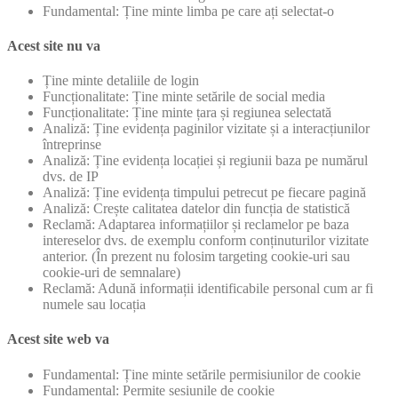
Fundamental: Ține minte limba pe care ați selectat-o
Acest site nu va
Ține minte detaliile de login
Funcționalitate: Ține minte setările de social media
Funcționalitate: Ține minte țara și regiunea selectată
Analiză: Ține evidența paginilor vizitate și a interacțiunilor
întreprinse
Analiză: Ține evidența locației și regiunii baza pe numărul
dvs. de IP
Analiză: Ține evidența timpului petrecut pe fiecare pagină
Analiză: Crește calitatea datelor din funcția de statistică
Reclamă: Adaptarea informațiilor și reclamelor pe baza
intereselor dvs. de exemplu conform conținuturilor vizitate
anterior. (În prezent nu folosim targeting cookie-uri sau
cookie-uri de semnalare)
Reclamă: Adună informații identificabile personal cum ar fi
numele sau locația
Acest site web va
Fundamental: Ține minte setările permisiunilor de cookie
Fundamental: Permite sesiunile de cookie