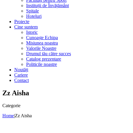
Facilități pentru Sport
Instituții de Învățământ
Spitale
Hoteluri
Proiecte
Cine suntem
Istoric
Cunoaște Echipa
Misiunea noastra
Valorile Noastre
Drumul tău către succes
Catalog prezentare
Politicile noastre
Noutăți
Cariere
Contact
Zz Aisha
Categorie
Home
|
Zz Aisha