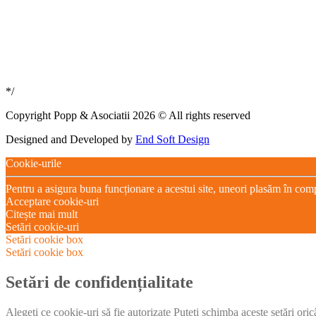
*/
Copyright Popp & Asociatii 2026 © All rights reserved
Designed and Developed by
End Soft Design
Cookie-urile
Pentru a asigura buna funcționare a acestui site, uneori plasăm în com
Acceptare cookie-uri
Citește mai mult
Setări cookie-uri
Setări cookie box
Setări cookie box
Setări de confidențialitate
Alegeți ce cookie-uri să fie autorizate Puteți schimba aceste setări ori