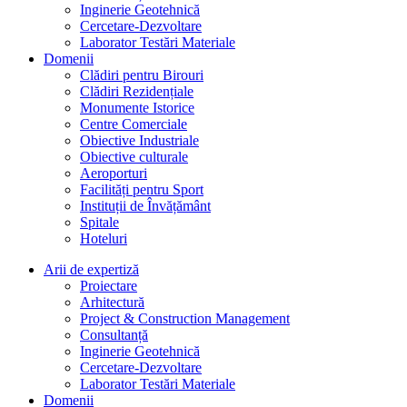
Inginerie Geotehnică
Cercetare-Dezvoltare
Laborator Testări Materiale
Domenii
Clădiri pentru Birouri
Clădiri Rezidențiale
Monumente Istorice
Centre Comerciale
Obiective Industriale
Obiective culturale
Aeroporturi
Facilități pentru Sport
Instituții de Învățământ
Spitale
Hoteluri
Arii de expertiză
Proiectare
Arhitectură
Project & Construction Management
Consultanță
Inginerie Geotehnică
Cercetare-Dezvoltare
Laborator Testări Materiale
Domenii