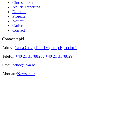
Cine suntem
Arii de Expertiză
Domenii
Proiecte
Noutăți
Cariere
Contact
Contact rapid
Adresa:
Calea Griviței nr. 136, corp B, sector 1
Telefon:
+40 21 3178828
/
+40 21 3178829
Email:
office@p-a.ro
Abonare:
Newsletter