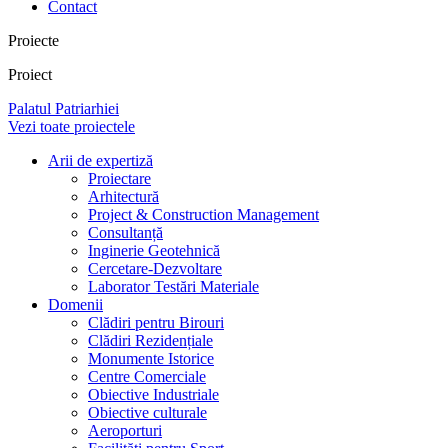
Contact
Proiecte
Proiect
Palatul Patriarhiei
Vezi toate proiectele
Arii de expertiză
Proiectare
Arhitectură
Project & Construction Management
Consultanță
Inginerie Geotehnică
Cercetare-Dezvoltare
Laborator Testări Materiale
Domenii
Clădiri pentru Birouri
Clădiri Rezidențiale
Monumente Istorice
Centre Comerciale
Obiective Industriale
Obiective culturale
Aeroporturi