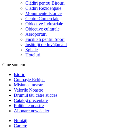
Clădiri pentru Birouri
Clădiri Rezidențiale
Monumente Istorice
Centre Comerciale
Obiective Industriale
Obiective culturale
Aeroporturi
Facilități pentru Sport
Instituții de Învățământ
Spitale
Hoteluri
Cine suntem
Istoric
Cunoaște Echipa
Misiunea noastra
Valorile Noastre
Drumul tău către succes
Catalog prezentare
Politicile noastre
Abonare newsletter
Noutăți
Cariere