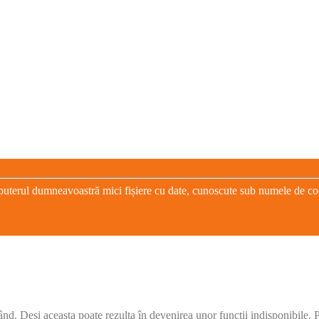
puterul dumneavoastră mici fișiere cu date, cunoscute sub numele de cooki
când. Deși aceasta poate rezulta în devenirea unor funcții indisponibile.