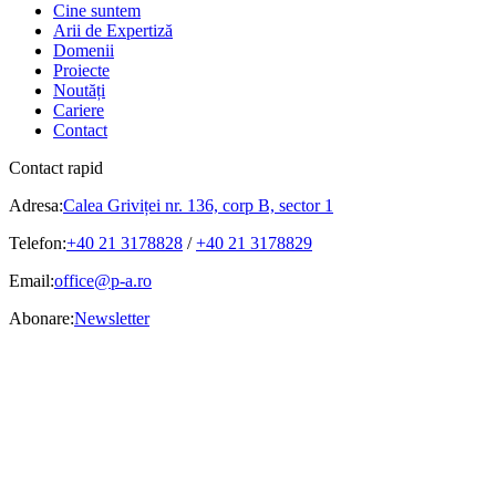
Cine suntem
Arii de Expertiză
Domenii
Proiecte
Noutăți
Cariere
Contact
Contact rapid
Adresa:
Calea Griviței nr. 136, corp B, sector 1
Telefon:
+40 21 3178828
/
+40 21 3178829
Email:
office@p-a.ro
Abonare:
Newsletter