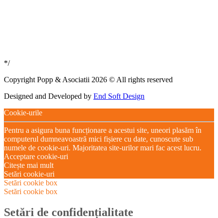
*/
Copyright Popp & Asociatii 2026 © All rights reserved
Designed and Developed by
End Soft Design
Cookie-urile
Pentru a asigura buna funcționare a acestui site, uneori plasăm în
computerul dumneavoastră mici fișiere cu date, cunoscute sub
numele de cookie-uri. Majoritatea site-urilor mari fac acest lucru.
Acceptare cookie-uri
Citește mai mult
Setări cookie-uri
Setări cookie box
Setări cookie box
Setări de confidențialitate