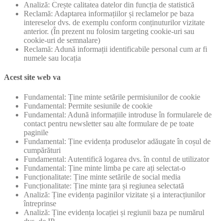
Analiză: Crește calitatea datelor din funcția de statistică
Reclamă: Adaptarea informațiilor și reclamelor pe baza
intereselor dvs. de exemplu conform conținuturilor vizitate
anterior. (În prezent nu folosim targeting cookie-uri sau
cookie-uri de semnalare)
Reclamă: Adună informații identificabile personal cum ar fi
numele sau locația
Acest site web va
Fundamental: Ține minte setările permisiunilor de cookie
Fundamental: Permite sesiunile de cookie
Fundamental: Adună informațiile introduse în formularele de
contact pentru newsletter sau alte formulare de pe toate
paginile
Fundamental: Ține evidența produselor adăugate în coșul de
cumpărături
Fundamental: Autentifică logarea dvs. în contul de utilizator
Fundamental: Ține minte limba pe care ați selectat-o
Funcționalitate: Ține minte setările de social media
Funcționalitate: Ține minte țara și regiunea selectată
Analiză: Ține evidența paginilor vizitate și a interacțiunilor
întreprinse
Analiză: Ține evidența locației și regiunii baza pe numărul