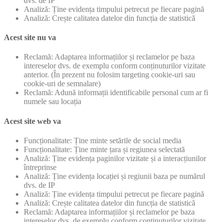
dvs. de IP
Analiză: Ține evidența timpului petrecut pe fiecare pagină
Analiză: Crește calitatea datelor din funcția de statistică
Acest site nu va
Reclamă: Adaptarea informațiilor și reclamelor pe baza
intereselor dvs. de exemplu conform conținuturilor vizitate
anterior. (În prezent nu folosim targeting cookie-uri sau
cookie-uri de semnalare)
Reclamă: Adună informații identificabile personal cum ar fi
numele sau locația
Acest site web va
Funcționalitate: Ține minte setările de social media
Funcționalitate: Ține minte țara și regiunea selectată
Analiză: Ține evidența paginilor vizitate și a interacțiunilor
întreprinse
Analiză: Ține evidența locației și regiunii baza pe numărul
dvs. de IP
Analiză: Ține evidența timpului petrecut pe fiecare pagină
Analiză: Crește calitatea datelor din funcția de statistică
Reclamă: Adaptarea informațiilor și reclamelor pe baza
intereselor dvs. de exemplu conform conținuturilor vizitate