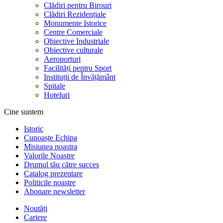
Clădiri pentru Birouri
Clădiri Rezidențiale
Monumente Istorice
Centre Comerciale
Obiective Industriale
Obiective culturale
Aeroporturi
Facilități pentru Sport
Instituții de Învățământ
Spitale
Hoteluri
Cine suntem
Istoric
Cunoaște Echipa
Misiunea noastra
Valorile Noastre
Drumul tău către succes
Catalog prezentare
Politicile noastre
Abonare newsletter
Noutăți
Cariere