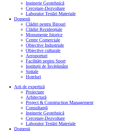
Inginerie Geotehnică
Cercetare-Dezvoltare
Laborator Testări Materiale
Domenii
Clădiri pentru Birouri
Clădiri Rezidențiale
Monumente Istorice
Centre Comerciale
Obiective Industriale
Obiective culturale
Aeroporturi
Facilități pentru Sport
Instituții de Învățământ
Spitale
Hoteluri
Arii de expertiză
Proiectare
Arhitectură
Project & Construction Management
Consultanță
Inginerie Geotehnică
Cercetare-Dezvoltare
Laborator Testări Materiale
Domenii