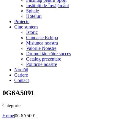
Facilități pentru Sport
Instituții de Învățământ
Spitale
Hoteluri
Proiecte
Cine suntem
Istoric
Cunoaște Echipa
Misiunea noastra
Valorile Noastre
Drumul tău către succes
Catalog prezentare
Politicile noastre
Noutăți
Cariere
Contact
0G6A5091
Categorie
Home
|
0G6A5091