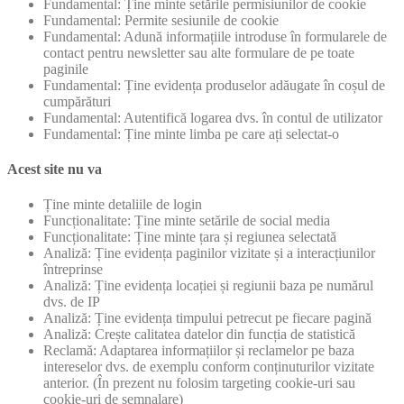
Fundamental: Ține minte setările permisiunilor de cookie
Fundamental: Permite sesiunile de cookie
Fundamental: Adună informațiile introduse în formularele de
contact pentru newsletter sau alte formulare de pe toate
paginile
Fundamental: Ține evidența produselor adăugate în coșul de
cumpărături
Fundamental: Autentifică logarea dvs. în contul de utilizator
Fundamental: Ține minte limba pe care ați selectat-o
Acest site nu va
Ține minte detaliile de login
Funcționalitate: Ține minte setările de social media
Funcționalitate: Ține minte țara și regiunea selectată
Analiză: Ține evidența paginilor vizitate și a interacțiunilor
întreprinse
Analiză: Ține evidența locației și regiunii baza pe numărul
dvs. de IP
Analiză: Ține evidența timpului petrecut pe fiecare pagină
Analiză: Crește calitatea datelor din funcția de statistică
Reclamă: Adaptarea informațiilor și reclamelor pe baza
intereselor dvs. de exemplu conform conținuturilor vizitate
anterior. (În prezent nu folosim targeting cookie-uri sau
cookie-uri de semnalare)