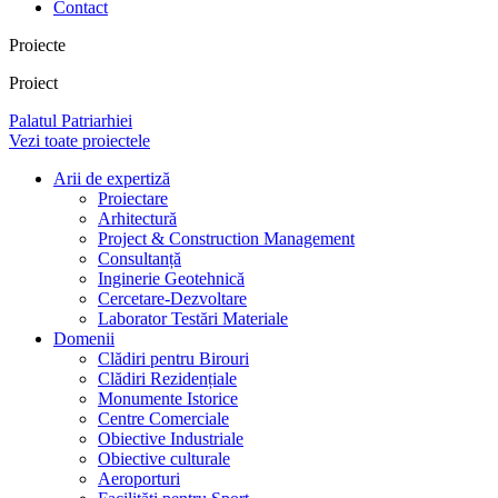
Contact
Proiecte
Proiect
Palatul Patriarhiei
Vezi toate proiectele
Arii de expertiză
Proiectare
Arhitectură
Project & Construction Management
Consultanță
Inginerie Geotehnică
Cercetare-Dezvoltare
Laborator Testări Materiale
Domenii
Clădiri pentru Birouri
Clădiri Rezidențiale
Monumente Istorice
Centre Comerciale
Obiective Industriale
Obiective culturale
Aeroporturi