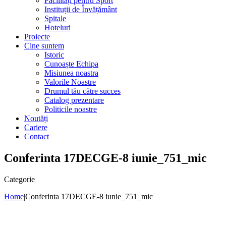
Facilități pentru Sport
Instituții de Învățământ
Spitale
Hoteluri
Proiecte
Cine suntem
Istoric
Cunoaște Echipa
Misiunea noastra
Valorile Noastre
Drumul tău către succes
Catalog prezentare
Politicile noastre
Noutăți
Cariere
Contact
Conferinta 17DECGE-8 iunie_751_mic
Categorie
Home
|
Conferinta 17DECGE-8 iunie_751_mic