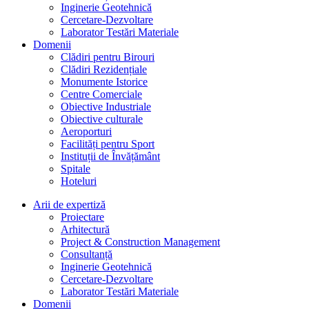
Inginerie Geotehnică
Cercetare-Dezvoltare
Laborator Testări Materiale
Domenii
Clădiri pentru Birouri
Clădiri Rezidențiale
Monumente Istorice
Centre Comerciale
Obiective Industriale
Obiective culturale
Aeroporturi
Facilități pentru Sport
Instituții de Învățământ
Spitale
Hoteluri
Arii de expertiză
Proiectare
Arhitectură
Project & Construction Management
Consultanță
Inginerie Geotehnică
Cercetare-Dezvoltare
Laborator Testări Materiale
Domenii