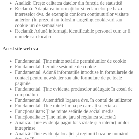
Analiză: Crește calitatea datelor din funcția de statistică
Reclamă: Adaptarea informațiilor și reclamelor pe baza
intereselor dvs. de exemplu conform conținuturilor vizitate
anterior. (În prezent nu folosim targeting cookie-uri sau
cookie-uri de semnalare)
Reclamă: Adună informații identificabile personal cum ar fi
numele sau locația
Acest site web va
Fundamental: Ține minte setările permisiunilor de cookie
Fundamental: Permite sesiunile de cookie
Fundamental: Adună informațiile introduse în formularele de
contact pentru newsletter sau alte formulare de pe toate
paginile
Fundamental: Ține evidența produselor adăugate în coșul de
cumpărături
Fundamental: Autentifică logarea dvs. în contul de utilizator
Fundamental: Ține minte limba pe care ați selectat-o
Funcționalitate: Ține minte setările de social media
Funcționalitate: Ține minte țara și regiunea selectată
Analiză: Ține evidența paginilor vizitate și a interacțiunilor
întreprinse
Analiză: Ține evidența locației și regiunii baza pe numărul