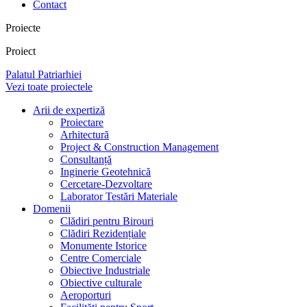
Contact
Proiecte
Proiect
Palatul Patriarhiei
Vezi toate proiectele
Arii de expertiză
Proiectare
Arhitectură
Project & Construction Management
Consultanță
Inginerie Geotehnică
Cercetare-Dezvoltare
Laborator Testări Materiale
Domenii
Clădiri pentru Birouri
Clădiri Rezidențiale
Monumente Istorice
Centre Comerciale
Obiective Industriale
Obiective culturale
Aeroporturi