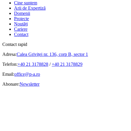
Cine suntem
Arii de Expertiză
Domenii
Proiecte
Noutăți
Cariere
Contact
Contact rapid
Adresa:
Calea Griviței nr. 136, corp B, sector 1
Telefon:
+40 21 3178828
/
+40 21 3178829
Email:
office@p-a.ro
Abonare:
Newsletter