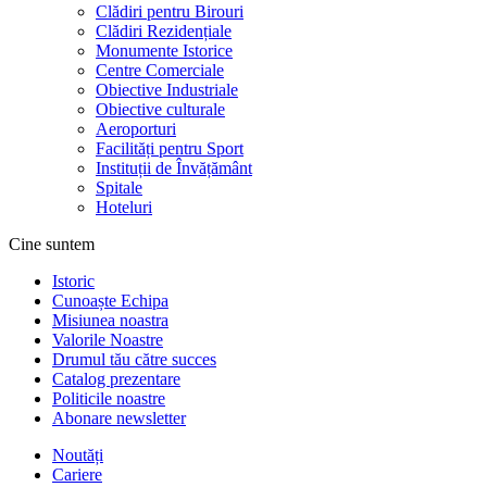
Clădiri pentru Birouri
Clădiri Rezidențiale
Monumente Istorice
Centre Comerciale
Obiective Industriale
Obiective culturale
Aeroporturi
Facilități pentru Sport
Instituții de Învățământ
Spitale
Hoteluri
Cine suntem
Istoric
Cunoaște Echipa
Misiunea noastra
Valorile Noastre
Drumul tău către succes
Catalog prezentare
Politicile noastre
Abonare newsletter
Noutăți
Cariere