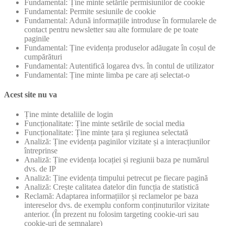
Fundamental: Ține minte setările permisiunilor de cookie
Fundamental: Permite sesiunile de cookie
Fundamental: Adună informațiile introduse în formularele de
contact pentru newsletter sau alte formulare de pe toate
paginile
Fundamental: Ține evidența produselor adăugate în coșul de
cumpărături
Fundamental: Autentifică logarea dvs. în contul de utilizator
Fundamental: Ține minte limba pe care ați selectat-o
Acest site nu va
Ține minte detaliile de login
Funcționalitate: Ține minte setările de social media
Funcționalitate: Ține minte țara și regiunea selectată
Analiză: Ține evidența paginilor vizitate și a interacțiunilor
întreprinse
Analiză: Ține evidența locației și regiunii baza pe numărul
dvs. de IP
Analiză: Ține evidența timpului petrecut pe fiecare pagină
Analiză: Crește calitatea datelor din funcția de statistică
Reclamă: Adaptarea informațiilor și reclamelor pe baza
intereselor dvs. de exemplu conform conținuturilor vizitate
anterior. (În prezent nu folosim targeting cookie-uri sau
cookie-uri de semnalare)