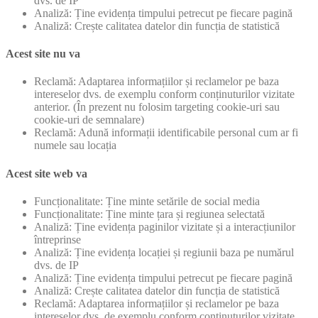
dvs. de IP
Analiză: Ține evidența timpului petrecut pe fiecare pagină
Analiză: Crește calitatea datelor din funcția de statistică
Acest site nu va
Reclamă: Adaptarea informațiilor și reclamelor pe baza
intereselor dvs. de exemplu conform conținuturilor vizitate
anterior. (În prezent nu folosim targeting cookie-uri sau
cookie-uri de semnalare)
Reclamă: Adună informații identificabile personal cum ar fi
numele sau locația
Acest site web va
Funcționalitate: Ține minte setările de social media
Funcționalitate: Ține minte țara și regiunea selectată
Analiză: Ține evidența paginilor vizitate și a interacțiunilor
întreprinse
Analiză: Ține evidența locației și regiunii baza pe numărul
dvs. de IP
Analiză: Ține evidența timpului petrecut pe fiecare pagină
Analiză: Crește calitatea datelor din funcția de statistică
Reclamă: Adaptarea informațiilor și reclamelor pe baza
intereselor dvs. de exemplu conform conținuturilor vizitate