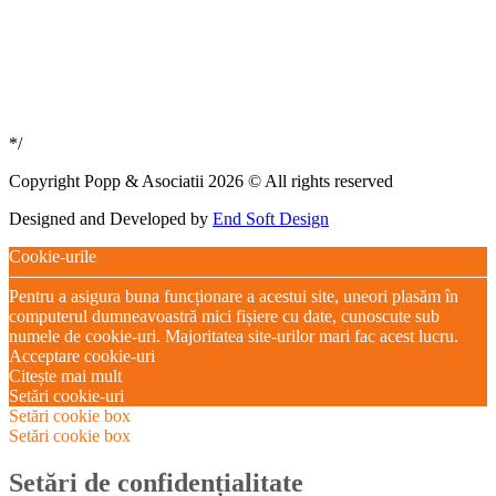
*/
Copyright Popp & Asociatii 2026 © All rights reserved
Designed and Developed by
End Soft Design
Cookie-urile
Pentru a asigura buna funcționare a acestui site, uneori plasăm în
computerul dumneavoastră mici fișiere cu date, cunoscute sub
numele de cookie-uri. Majoritatea site-urilor mari fac acest lucru.
Acceptare cookie-uri
Citește mai mult
Setări cookie-uri
Setări cookie box
Setări cookie box
Setări de confidențialitate