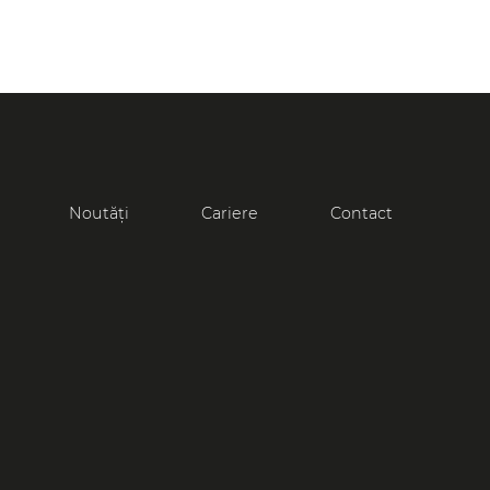
Noutăți
Cariere
Contact
PROIECT
Palatul Patriarhiei
Vezi toate proiectele