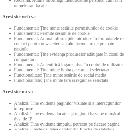
Reclamă: Adună informații identificabile personal cum ar fi
numele sau locația
Acest site web va
Fundamental: Ține minte setările permisiunilor de cookie
Fundamental: Permite sesiunile de cookie
Fundamental: Adună informațiile introduse în formularele de
contact pentru newsletter sau alte formulare de pe toate
paginile
Fundamental: Ține evidența produselor adăugate în coșul de
cumpărături
Fundamental: Autentifică logarea dvs. în contul de utilizator
Fundamental: Ține minte limba pe care ați selectat-o
Funcționalitate: Ține minte setările de social media
Funcționalitate: Ține minte țara și regiunea selectată
Acest site nu va
Analiză: Ține evidența paginilor vizitate și a interacțiunilor
întreprinse
Analiză: Ține evidența locației și regiunii baza pe numărul
dvs. de IP
Analiză: Ține evidența timpului petrecut pe fiecare pagină
Analiză: Crește calitatea datelor din funcția de statistică