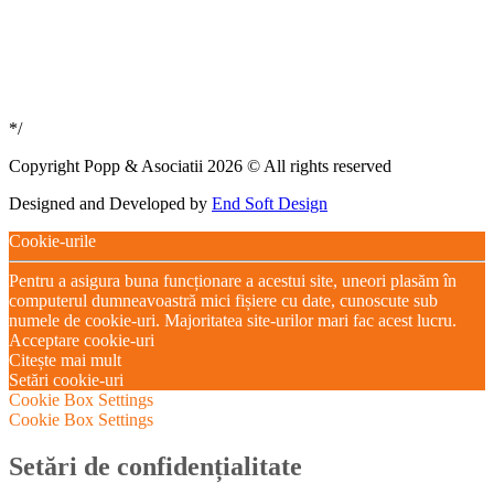
*/
Copyright Popp & Asociatii 2026 © All rights reserved
Designed and Developed by
End Soft Design
Cookie-urile
Pentru a asigura buna funcționare a acestui site, uneori plasăm în
computerul dumneavoastră mici fișiere cu date, cunoscute sub
numele de cookie-uri. Majoritatea site-urilor mari fac acest lucru.
Acceptare cookie-uri
Citește mai mult
Setări cookie-uri
Cookie Box Settings
Cookie Box Settings
Setări de confidențialitate