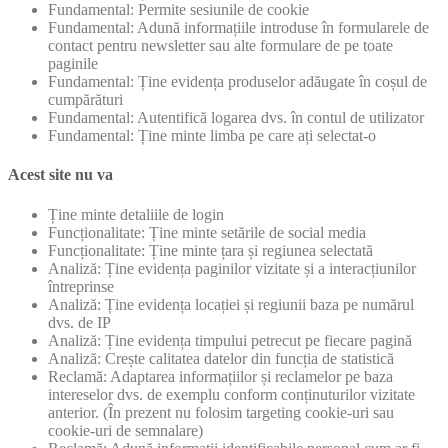
Fundamental: Permite sesiunile de cookie
Fundamental: Adună informațiile introduse în formularele de
contact pentru newsletter sau alte formulare de pe toate
paginile
Fundamental: Ține evidența produselor adăugate în coșul de
cumpărături
Fundamental: Autentifică logarea dvs. în contul de utilizator
Fundamental: Ține minte limba pe care ați selectat-o
Acest site nu va
Ține minte detaliile de login
Funcționalitate: Ține minte setările de social media
Funcționalitate: Ține minte țara și regiunea selectată
Analiză: Ține evidența paginilor vizitate și a interacțiunilor
întreprinse
Analiză: Ține evidența locației și regiunii baza pe numărul
dvs. de IP
Analiză: Ține evidența timpului petrecut pe fiecare pagină
Analiză: Crește calitatea datelor din funcția de statistică
Reclamă: Adaptarea informațiilor și reclamelor pe baza
intereselor dvs. de exemplu conform conținuturilor vizitate
anterior. (În prezent nu folosim targeting cookie-uri sau
cookie-uri de semnalare)