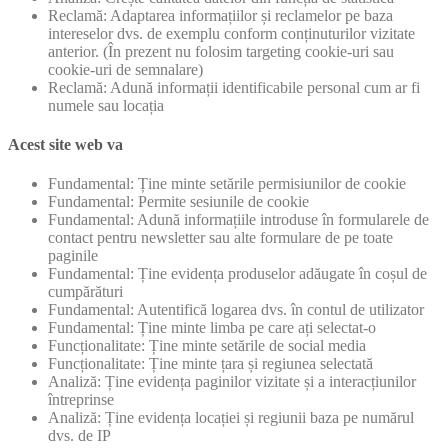
Reclamă: Adaptarea informațiilor și reclamelor pe baza
intereselor dvs. de exemplu conform conținuturilor vizitate
anterior. (În prezent nu folosim targeting cookie-uri sau
cookie-uri de semnalare)
Reclamă: Adună informații identificabile personal cum ar fi
numele sau locația
Acest site web va
Fundamental: Ține minte setările permisiunilor de cookie
Fundamental: Permite sesiunile de cookie
Fundamental: Adună informațiile introduse în formularele de
contact pentru newsletter sau alte formulare de pe toate
paginile
Fundamental: Ține evidența produselor adăugate în coșul de
cumpărături
Fundamental: Autentifică logarea dvs. în contul de utilizator
Fundamental: Ține minte limba pe care ați selectat-o
Funcționalitate: Ține minte setările de social media
Funcționalitate: Ține minte țara și regiunea selectată
Analiză: Ține evidența paginilor vizitate și a interacțiunilor
întreprinse
Analiză: Ține evidența locației și regiunii baza pe numărul
dvs. de IP