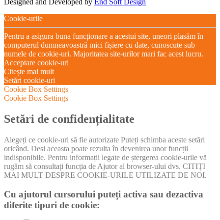
Designed and Developed by
End Soft Design
Cookie-urile
Pentru a asigura buna funcționare a acestui site, uneori plasăm în
computerul dumneavoastră mici fișiere cu date, cunoscute sub
numele de cookie-uri. Majoritatea site-urilor mari fac acest lucru.
Acceptare cookie-uri
Citește mai mult
Setări cookie-uri
Cookie Box Settings
Cookie Box Settings
Setări de confidențialitate
Alegeți ce cookie-uri să fie autorizate Puteți schimba aceste setări
oricând. Deși aceasta poate rezulta în devenirea unor funcții
indisponibile. Pentru informații legate de ștergerea cookie-urile vă
rugăm să consultați funcția de Ajutor al browser-ului dvs. CITIȚI
MAI MULT DESPRE COOKIE-URILE UTILIZATE DE NOI.
Cu ajutorul cursorului puteți activa sau dezactiva
diferite tipuri de cookie: