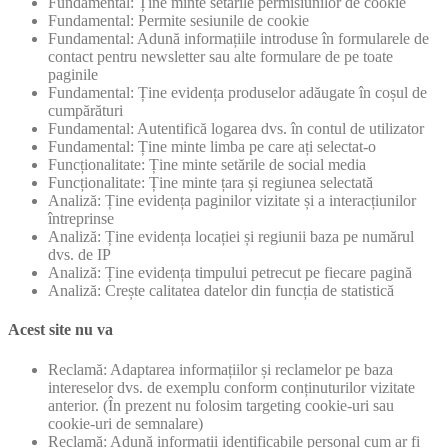
Fundamental: Ține minte setările permisiunilor de cookie
Fundamental: Permite sesiunile de cookie
Fundamental: Adună informațiile introduse în formularele de
contact pentru newsletter sau alte formulare de pe toate
paginile
Fundamental: Ține evidența produselor adăugate în coșul de
cumpărături
Fundamental: Autentifică logarea dvs. în contul de utilizator
Fundamental: Ține minte limba pe care ați selectat-o
Funcționalitate: Ține minte setările de social media
Funcționalitate: Ține minte țara și regiunea selectată
Analiză: Ține evidența paginilor vizitate și a interacțiunilor
întreprinse
Analiză: Ține evidența locației și regiunii baza pe numărul
dvs. de IP
Analiză: Ține evidența timpului petrecut pe fiecare pagină
Analiză: Crește calitatea datelor din funcția de statistică
Acest site nu va
Reclamă: Adaptarea informațiilor și reclamelor pe baza
intereselor dvs. de exemplu conform conținuturilor vizitate
anterior. (În prezent nu folosim targeting cookie-uri sau
cookie-uri de semnalare)
Reclamă: Adună informații identificabile personal cum ar fi