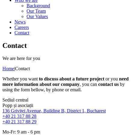
Who we are
Background
Our Team
Our Values
News
Careers
Contact
Contact
We are here for you
Home
|
Contact
Whether you want
to discuss about a future project
or you
need
more information about our company
, you can
contact us
by
using the form bellow, by phone or email.
Sediul central
Popp și asociații
136 Griviței Avenue, Building B, District 1, Bucharest
+40 21 317 88 28
+40 21 317 88 29
Mo-Fr: 9 am - 6 pm