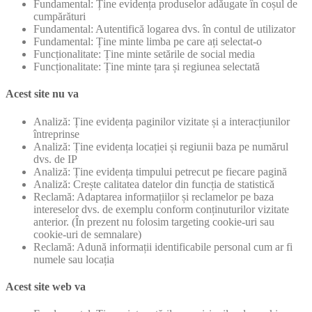
Fundamental: Ține evidența produselor adăugate în coșul de
cumpărături
Fundamental: Autentifică logarea dvs. în contul de utilizator
Fundamental: Ține minte limba pe care ați selectat-o
Funcționalitate: Ține minte setările de social media
Funcționalitate: Ține minte țara și regiunea selectată
Acest site nu va
Analiză: Ține evidența paginilor vizitate și a interacțiunilor
întreprinse
Analiză: Ține evidența locației și regiunii baza pe numărul
dvs. de IP
Analiză: Ține evidența timpului petrecut pe fiecare pagină
Analiză: Crește calitatea datelor din funcția de statistică
Reclamă: Adaptarea informațiilor și reclamelor pe baza
intereselor dvs. de exemplu conform conținuturilor vizitate
anterior. (În prezent nu folosim targeting cookie-uri sau
cookie-uri de semnalare)
Reclamă: Adună informații identificabile personal cum ar fi
numele sau locația
Acest site web va