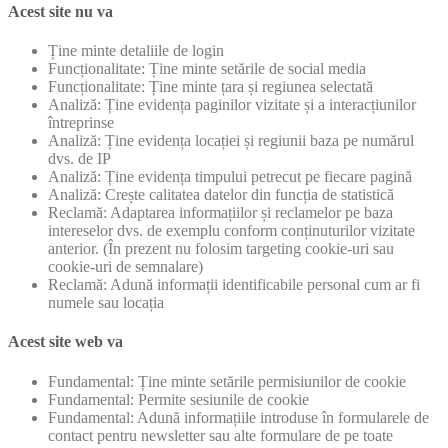
Acest site nu va
Ține minte detaliile de login
Funcționalitate: Ține minte setările de social media
Funcționalitate: Ține minte țara și regiunea selectată
Analiză: Ține evidența paginilor vizitate și a interacțiunilor
întreprinse
Analiză: Ține evidența locației și regiunii baza pe numărul
dvs. de IP
Analiză: Ține evidența timpului petrecut pe fiecare pagină
Analiză: Crește calitatea datelor din funcția de statistică
Reclamă: Adaptarea informațiilor și reclamelor pe baza
intereselor dvs. de exemplu conform conținuturilor vizitate
anterior. (În prezent nu folosim targeting cookie-uri sau
cookie-uri de semnalare)
Reclamă: Adună informații identificabile personal cum ar fi
numele sau locația
Acest site web va
Fundamental: Ține minte setările permisiunilor de cookie
Fundamental: Permite sesiunile de cookie
Fundamental: Adună informațiile introduse în formularele de
contact pentru newsletter sau alte formulare de pe toate