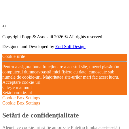
*/
Copyright Popp & Asociatii 2026 © All rights reserved
Designed and Developed by
End Soft Design
Cookie-urile
Pentru a asigura buna funcționare a acestui site, uneori plasăm în
computerul dumneavoastră mici fișiere cu date, cunoscute sub
numele de cookie-uri. Majoritatea site-urilor mari fac acest lucru.
Acceptare cookie-uri
Citește mai mult
Setări cookie-uri
Cookie Box Settings
Cookie Box Settings
Setări de confidențialitate
Alegeți ce cookie-uri să fie autorizate Puteți schimba aceste setări