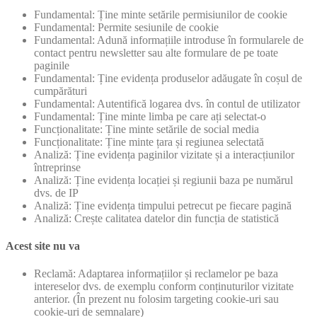
Fundamental: Ține minte setările permisiunilor de cookie
Fundamental: Permite sesiunile de cookie
Fundamental: Adună informațiile introduse în formularele de
contact pentru newsletter sau alte formulare de pe toate
paginile
Fundamental: Ține evidența produselor adăugate în coșul de
cumpărături
Fundamental: Autentifică logarea dvs. în contul de utilizator
Fundamental: Ține minte limba pe care ați selectat-o
Funcționalitate: Ține minte setările de social media
Funcționalitate: Ține minte țara și regiunea selectată
Analiză: Ține evidența paginilor vizitate și a interacțiunilor
întreprinse
Analiză: Ține evidența locației și regiunii baza pe numărul
dvs. de IP
Analiză: Ține evidența timpului petrecut pe fiecare pagină
Analiză: Crește calitatea datelor din funcția de statistică
Acest site nu va
Reclamă: Adaptarea informațiilor și reclamelor pe baza
intereselor dvs. de exemplu conform conținuturilor vizitate
anterior. (În prezent nu folosim targeting cookie-uri sau
cookie-uri de semnalare)