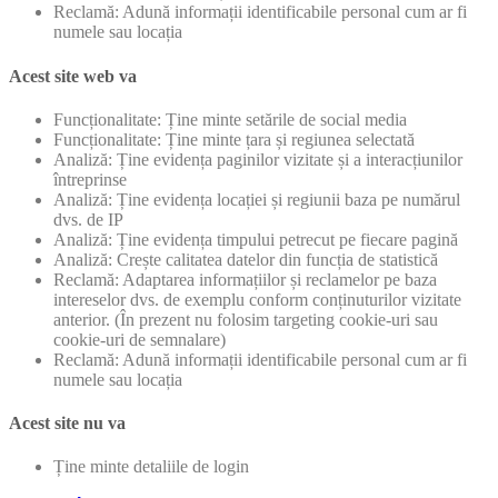
Reclamă: Adună informații identificabile personal cum ar fi
numele sau locația
Acest site web va
Funcționalitate: Ține minte setările de social media
Funcționalitate: Ține minte țara și regiunea selectată
Analiză: Ține evidența paginilor vizitate și a interacțiunilor
întreprinse
Analiză: Ține evidența locației și regiunii baza pe numărul
dvs. de IP
Analiză: Ține evidența timpului petrecut pe fiecare pagină
Analiză: Crește calitatea datelor din funcția de statistică
Reclamă: Adaptarea informațiilor și reclamelor pe baza
intereselor dvs. de exemplu conform conținuturilor vizitate
anterior. (În prezent nu folosim targeting cookie-uri sau
cookie-uri de semnalare)
Reclamă: Adună informații identificabile personal cum ar fi
numele sau locația
Acest site nu va
Ține minte detaliile de login