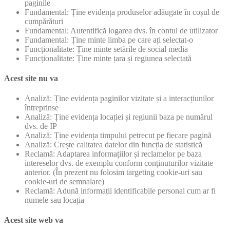
paginile
Fundamental: Ține evidența produselor adăugate în coșul de
cumpărături
Fundamental: Autentifică logarea dvs. în contul de utilizator
Fundamental: Ține minte limba pe care ați selectat-o
Funcționalitate: Ține minte setările de social media
Funcționalitate: Ține minte țara și regiunea selectată
Acest site nu va
Analiză: Ține evidența paginilor vizitate și a interacțiunilor
întreprinse
Analiză: Ține evidența locației și regiunii baza pe numărul
dvs. de IP
Analiză: Ține evidența timpului petrecut pe fiecare pagină
Analiză: Crește calitatea datelor din funcția de statistică
Reclamă: Adaptarea informațiilor și reclamelor pe baza
intereselor dvs. de exemplu conform conținuturilor vizitate
anterior. (În prezent nu folosim targeting cookie-uri sau
cookie-uri de semnalare)
Reclamă: Adună informații identificabile personal cum ar fi
numele sau locația
Acest site web va