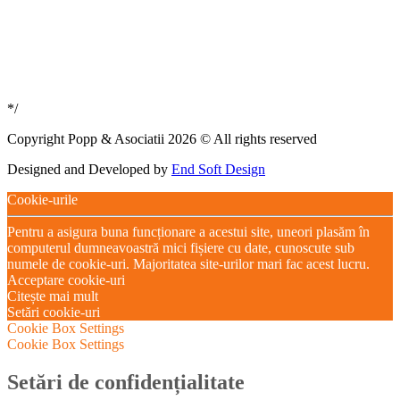
*/
Copyright Popp & Asociatii 2026 © All rights reserved
Designed and Developed by
End Soft Design
Cookie-urile
Pentru a asigura buna funcționare a acestui site, uneori plasăm în
computerul dumneavoastră mici fișiere cu date, cunoscute sub
numele de cookie-uri. Majoritatea site-urilor mari fac acest lucru.
Acceptare cookie-uri
Citește mai mult
Setări cookie-uri
Cookie Box Settings
Cookie Box Settings
Setări de confidențialitate