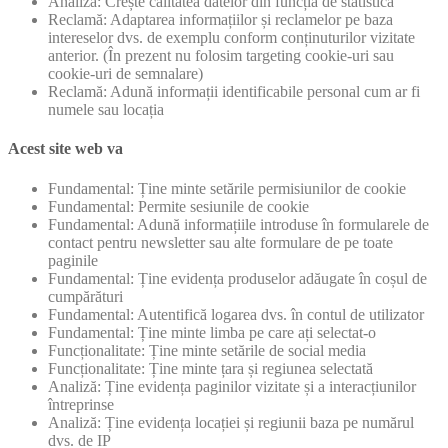
Analiză: Crește calitatea datelor din funcția de statistică
Reclamă: Adaptarea informațiilor și reclamelor pe baza
intereselor dvs. de exemplu conform conținuturilor vizitate
anterior. (În prezent nu folosim targeting cookie-uri sau
cookie-uri de semnalare)
Reclamă: Adună informații identificabile personal cum ar fi
numele sau locația
Acest site web va
Fundamental: Ține minte setările permisiunilor de cookie
Fundamental: Permite sesiunile de cookie
Fundamental: Adună informațiile introduse în formularele de
contact pentru newsletter sau alte formulare de pe toate
paginile
Fundamental: Ține evidența produselor adăugate în coșul de
cumpărături
Fundamental: Autentifică logarea dvs. în contul de utilizator
Fundamental: Ține minte limba pe care ați selectat-o
Funcționalitate: Ține minte setările de social media
Funcționalitate: Ține minte țara și regiunea selectată
Analiză: Ține evidența paginilor vizitate și a interacțiunilor
întreprinse
Analiză: Ține evidența locației și regiunii baza pe numărul
dvs. de IP