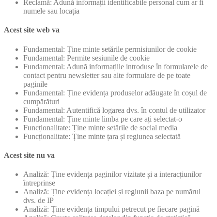
Reclamă: Adună informații identificabile personal cum ar fi
numele sau locația
Acest site web va
Fundamental: Ține minte setările permisiunilor de cookie
Fundamental: Permite sesiunile de cookie
Fundamental: Adună informațiile introduse în formularele de
contact pentru newsletter sau alte formulare de pe toate
paginile
Fundamental: Ține evidența produselor adăugate în coșul de
cumpărături
Fundamental: Autentifică logarea dvs. în contul de utilizator
Fundamental: Ține minte limba pe care ați selectat-o
Funcționalitate: Ține minte setările de social media
Funcționalitate: Ține minte țara și regiunea selectată
Acest site nu va
Analiză: Ține evidența paginilor vizitate și a interacțiunilor
întreprinse
Analiză: Ține evidența locației și regiunii baza pe numărul
dvs. de IP
Analiză: Ține evidența timpului petrecut pe fiecare pagină