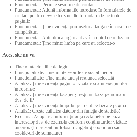
Fundamental: Permite sesiunile de cookie
Fundamental: Adună informațiile introduse în formularele de
contact pentru newsletter sau alte formulare de pe toate
paginile
Fundamental: Ține evidența produselor adăugate în coșul de
cumpărături
Fundamental: Autentifică logarea dvs. în contul de utilizator
Fundamental: Ține minte limba pe care ați selectat-o
Acest site nu va
Ține minte detaliile de login
Funcționalitate: Ține minte setările de social media
Funcționalitate: Ține minte țara și regiunea selectată
Analiză: Ține evidența paginilor vizitate și a interacțiunilor
întreprinse
Analiză: Ține evidența locației și regiunii baza pe numărul
dvs. de IP
Analiză: Ține evidența timpului petrecut pe fiecare pagină
Analiză: Crește calitatea datelor din funcția de statistică
Reclamă: Adaptarea informațiilor și reclamelor pe baza
intereselor dvs. de exemplu conform conținuturilor vizitate
anterior. (În prezent nu folosim targeting cookie-uri sau
cookie-uri de semnalare)