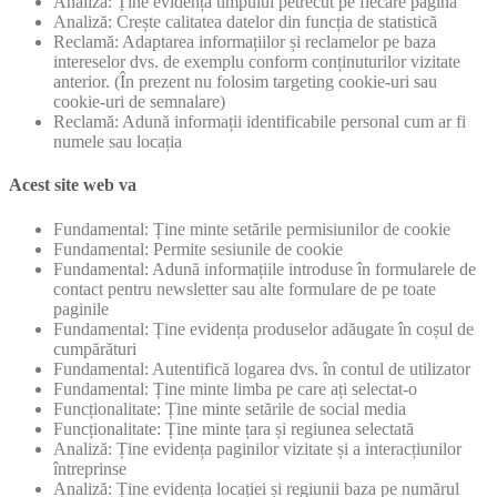
Analiză: Ține evidența timpului petrecut pe fiecare pagină
Analiză: Crește calitatea datelor din funcția de statistică
Reclamă: Adaptarea informațiilor și reclamelor pe baza
intereselor dvs. de exemplu conform conținuturilor vizitate
anterior. (În prezent nu folosim targeting cookie-uri sau
cookie-uri de semnalare)
Reclamă: Adună informații identificabile personal cum ar fi
numele sau locația
Acest site web va
Fundamental: Ține minte setările permisiunilor de cookie
Fundamental: Permite sesiunile de cookie
Fundamental: Adună informațiile introduse în formularele de
contact pentru newsletter sau alte formulare de pe toate
paginile
Fundamental: Ține evidența produselor adăugate în coșul de
cumpărături
Fundamental: Autentifică logarea dvs. în contul de utilizator
Fundamental: Ține minte limba pe care ați selectat-o
Funcționalitate: Ține minte setările de social media
Funcționalitate: Ține minte țara și regiunea selectată
Analiză: Ține evidența paginilor vizitate și a interacțiunilor
întreprinse
Analiză: Ține evidența locației și regiunii baza pe numărul