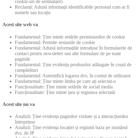
cookie-uri de semnalare)
Reclamă: Adună informații identificabile personal cum ar fi
numele sau locația
Acest site web va
Fundamental: Ține minte setările permisiunilor de cookie
Fundamental: Permite sesiunile de cookie
Fundamental: Adună informațiile introduse în formularele de
contact pentru newsletter sau alte formulare de pe toate
paginile
Fundamental: Ține evidența produselor adăugate în coșul de
cumpărături
Fundamental: Autentifică logarea dvs. în contul de utilizator
Fundamental: Ține minte limba pe care ați selectat-o
Funcționalitate: Ține minte setările de social media
Funcționalitate: Ține minte țara și regiunea selectată
Acest site nu va
Analiză: Ține evidența paginilor vizitate și a interacțiunilor
întreprinse
Analiză: Ține evidența locației și regiunii baza pe numărul
dvs. de IP