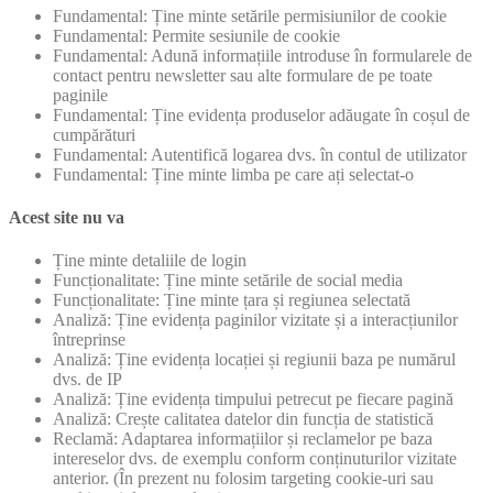
Fundamental: Ține minte setările permisiunilor de cookie
Fundamental: Permite sesiunile de cookie
Fundamental: Adună informațiile introduse în formularele de
contact pentru newsletter sau alte formulare de pe toate
paginile
Fundamental: Ține evidența produselor adăugate în coșul de
cumpărături
Fundamental: Autentifică logarea dvs. în contul de utilizator
Fundamental: Ține minte limba pe care ați selectat-o
Acest site nu va
Ține minte detaliile de login
Funcționalitate: Ține minte setările de social media
Funcționalitate: Ține minte țara și regiunea selectată
Analiză: Ține evidența paginilor vizitate și a interacțiunilor
întreprinse
Analiză: Ține evidența locației și regiunii baza pe numărul
dvs. de IP
Analiză: Ține evidența timpului petrecut pe fiecare pagină
Analiză: Crește calitatea datelor din funcția de statistică
Reclamă: Adaptarea informațiilor și reclamelor pe baza
intereselor dvs. de exemplu conform conținuturilor vizitate
anterior. (În prezent nu folosim targeting cookie-uri sau