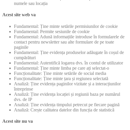
numele sau locația
Acest site web va
Fundamental: Ține minte setările permisiunilor de cookie
Fundamental: Permite sesiunile de cookie
Fundamental: Adună informațiile introduse în formularele de
contact pentru newsletter sau alte formulare de pe toate
paginile
Fundamental: Ține evidența produselor adăugate în coșul de
cumpărături
Fundamental: Autentifică logarea dvs. în contul de utilizator
Fundamental: Ține minte limba pe care ați selectat-o
Funcționalitate: Ține minte setările de social media
Funcționalitate: Ține minte țara și regiunea selectată
Analiză: Ține evidența paginilor vizitate și a interacțiunilor
întreprinse
Analiză: Ține evidența locației și regiunii baza pe numărul
dvs. de IP
Analiză: Ține evidența timpului petrecut pe fiecare pagină
Analiză: Crește calitatea datelor din funcția de statistică
Acest site nu va