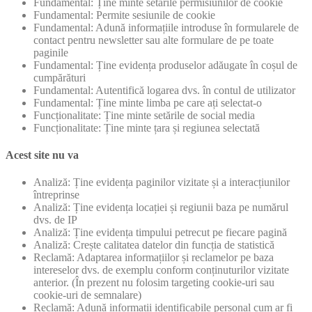
Fundamental: Ține minte setările permisiunilor de cookie
Fundamental: Permite sesiunile de cookie
Fundamental: Adună informațiile introduse în formularele de
contact pentru newsletter sau alte formulare de pe toate
paginile
Fundamental: Ține evidența produselor adăugate în coșul de
cumpărături
Fundamental: Autentifică logarea dvs. în contul de utilizator
Fundamental: Ține minte limba pe care ați selectat-o
Funcționalitate: Ține minte setările de social media
Funcționalitate: Ține minte țara și regiunea selectată
Acest site nu va
Analiză: Ține evidența paginilor vizitate și a interacțiunilor
întreprinse
Analiză: Ține evidența locației și regiunii baza pe numărul
dvs. de IP
Analiză: Ține evidența timpului petrecut pe fiecare pagină
Analiză: Crește calitatea datelor din funcția de statistică
Reclamă: Adaptarea informațiilor și reclamelor pe baza
intereselor dvs. de exemplu conform conținuturilor vizitate
anterior. (În prezent nu folosim targeting cookie-uri sau
cookie-uri de semnalare)
Reclamă: Adună informații identificabile personal cum ar fi