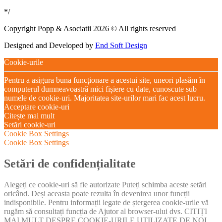
*/
Copyright Popp & Asociatii 2026 © All rights reserved
Designed and Developed by
End Soft Design
Cookie-urile
Pentru a asigura buna funcționare a acestui site, uneori plasăm în
computerul dumneavoastră mici fișiere cu date, cunoscute sub
numele de cookie-uri. Majoritatea site-urilor mari fac acest lucru.
Acceptare cookie-uri
Citește mai mult
Setări cookie-uri
Cookie Box Settings
Cookie Box Settings
Setări de confidențialitate
Alegeți ce cookie-uri să fie autorizate Puteți schimba aceste setări
oricând. Deși aceasta poate rezulta în devenirea unor funcții
indisponibile. Pentru informații legate de ștergerea cookie-urile vă
rugăm să consultați funcția de Ajutor al browser-ului dvs. CITIȚI
MAI MULT DESPRE COOKIE-URILE UTILIZATE DE NOI.