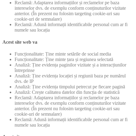
Reclamă: Adaptarea informațiilor și reclamelor pe baza
intereselor dvs. de exemplu conform conținuturilor vizitate
anterior. (În prezent nu folosim targeting cookie-uri sau
cookie-uri de semnalare)
Reclamă: Adună informații identificabile personal cum ar fi
numele sau locația
Acest site web va
Funcționalitate: Ține minte setările de social media
Funcționalitate: Ține minte țara și regiunea selectată
Analiză: Ține evidența paginilor vizitate și a interacțiunilor
întreprinse
Analiză: Ține evidența locației și regiunii baza pe numărul
dvs. de IP
Analiză: Ține evidența timpului petrecut pe fiecare pagină
Analiză: Crește calitatea datelor din funcția de statistică
Reclamă: Adaptarea informațiilor și reclamelor pe baza
intereselor dvs. de exemplu conform conținuturilor vizitate
anterior. (În prezent nu folosim targeting cookie-uri sau
cookie-uri de semnalare)
Reclamă: Adună informații identificabile personal cum ar fi
numele sau locația