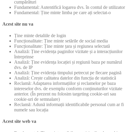
cumpărături
Fundamental: Autentifică logarea dvs. în contul de utilizator
Fundamental: Ține minte limba pe care ați selectat-o
Acest site nu va
Ține minte detaliile de login
Funcționalitate: Ține minte setările de social media
Funcționalitate: Ține minte țara și regiunea selectată
Analiză: Ține evidența paginilor vizitate și a interacțiunilor
întreprinse
Analiză: Ține evidența locației și regiunii baza pe numărul
dvs. de IP
Analiză: Ține evidența timpului petrecut pe fiecare pagină
Analiză: Crește calitatea datelor din funcția de statistică
Reclamă: Adaptarea informațiilor și reclamelor pe baza
intereselor dvs. de exemplu conform conținuturilor vizitate
anterior. (În prezent nu folosim targeting cookie-uri sau
cookie-uri de semnalare)
Reclamă: Adună informații identificabile personal cum ar fi
numele sau locația
Acest site web va