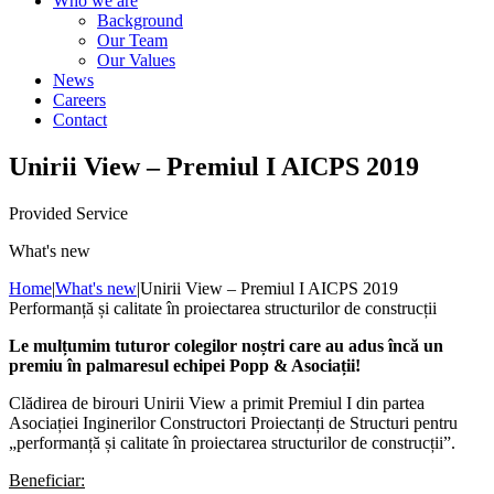
Who we are
Background
Our Team
Our Values
News
Careers
Contact
Unirii View – Premiul I AICPS 2019
Provided Service
What's new
Home
|
What's new
|
Unirii View – Premiul I AICPS 2019
Performanță și calitate în proiectarea structurilor de construcții
Le mulțumim tuturor colegilor noștri care au adus încă un
premiu în palmaresul echipei Popp & Asociații!
Clădirea de birouri Unirii View a primit Premiul I din partea
Asociației Inginerilor Constructori Proiectanți de Structuri pentru
„performanță și calitate în proiectarea structurilor de construcții”.
Beneficiar: