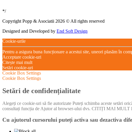
*/
Copyright Popp & Asociatii 2026 © All rights reserved
Designed and Developed by
End Soft Design
Cookie-urile
Pentru a asigura buna funcționare a acestui site, uneori plasăm în com
Acceptare cookie-uri
Citește mai mult
Setări cookie-uri
Cookie Box Settings
Cookie Box Settings
Setări de confidențialitate
Alegeți ce cookie-uri să fie autorizate Puteți schimba aceste setări ori
consultați funcția de Ajutor al browser-ului dvs. CITIȚI MA
Cu ajutorul cursorului puteți activa sau dezactiva dife