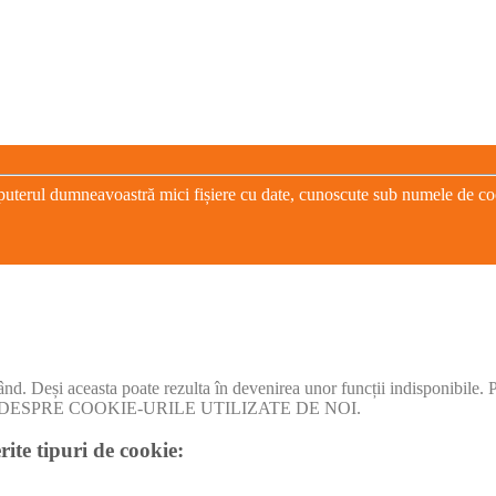
puterul dumneavoastră mici fișiere cu date, cunoscute sub numele de cooki
când. Deși aceasta poate rezulta în devenirea unor funcții indisponibile.
I MULT DESPRE COOKIE-URILE UTILIZATE DE NOI.
rite tipuri de cookie: