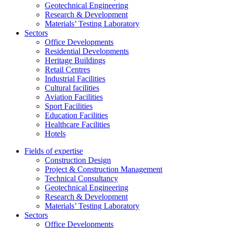
Geotechnical Engineering
Research & Development
Materials’ Testing Laboratory
Sectors
Office Developments
Residential Developments
Heritage Buildings
Retail Centres
Industrial Facilities
Cultural facilities
Aviation Facilities
Sport Facilities
Education Facilities
Healthcare Facilities
Hotels
Fields of expertise
Construction Design
Project & Construction Management
Technical Consultancy
Geotechnical Engineering
Research & Development
Materials’ Testing Laboratory
Sectors
Office Developments