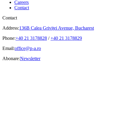
Careers
Contact
Contact
Address:
136B Calea Griviței Avenue, Bucharest
Phone:
+40 21 3178828
/
+40 21 3178829
Email:
office@p-a.ro
Abonare:
Newsletter