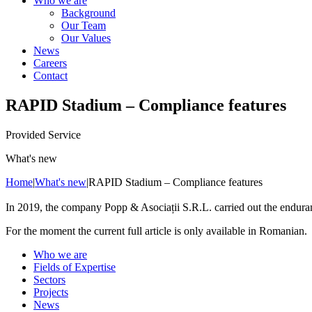
Who we are
Background
Our Team
Our Values
News
Careers
Contact
RAPID Stadium – Compliance features
Provided Service
What's new
Home
|
What's new
|
RAPID Stadium – Compliance features
In 2019, the company Popp & Asociații S.R.L. carried out the enduran
For the moment the current full article is only available in Romanian.
Who we are
Fields of Expertise
Sectors
Projects
News