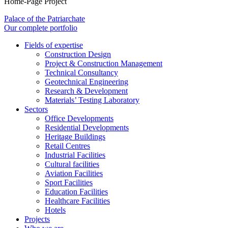
Home-Page Project
Palace of the Patriarchate
Our complete portfolio
Fields of expertise
Construction Design
Project & Construction Management
Technical Consultancy
Geotechnical Engineering
Research & Development
Materials’ Testing Laboratory
Sectors
Office Developments
Residential Developments
Heritage Buildings
Retail Centres
Industrial Facilities
Cultural facilities
Aviation Facilities
Sport Facilities
Education Facilities
Healthcare Facilities
Hotels
Projects