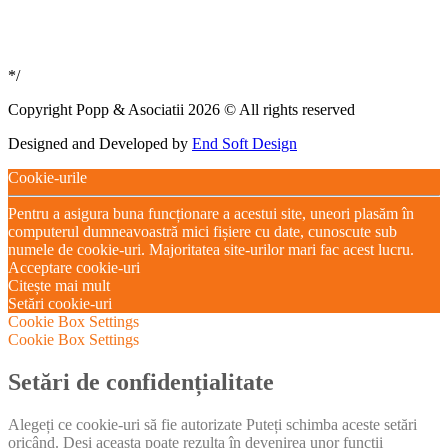
*/
Copyright Popp & Asociatii 2026 © All rights reserved
Designed and Developed by
End Soft Design
Cookie-urile
Pentru a asigura buna funcționare a acestui site, uneori plasăm în
computerul dumneavoastră mici fișiere cu date, cunoscute sub
numele de cookie-uri. Majoritatea site-urilor mari fac acest lucru.
Acceptare cookie-uri
Citește mai mult
Setări cookie-uri
Cookie Box Settings
Cookie Box Settings
Setări de confidențialitate
Alegeți ce cookie-uri să fie autorizate Puteți schimba aceste setări
oricând. Deși aceasta poate rezulta în devenirea unor funcții