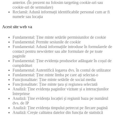
anterior. (În prezent nu folosim targeting cookie-uri sau
cookie-uri de semnalare)
Reclamă: Adună informații identificabile personal cum ar fi
numele sau locația
Acest site web va
Fundamental: Ține minte setările permisiunilor de cookie
Fundamental: Permite sesiunile de cookie
Fundamental: Adună informațiile introduse în formularele de
contact pentru newsletter sau alte formulare de pe toate
paginile
Fundamental: Ține evidența produselor adăugate în coșul de
cumpărături
Fundamental: Autentifică logarea dvs. în contul de utilizator
Fundamental: Ține minte limba pe care ați selectat-o
Funcționalitate: Ține minte setările de social media
Funcționalitate: Ține minte țara și regiunea selectată
Analiză: Ține evidența paginilor vizitate și a interacțiunilor
întreprinse
Analiză: Ține evidența locației și regiunii baza pe numărul
dvs. de IP
Analiză: Ține evidența timpului petrecut pe fiecare pagină
Analiză: Crește calitatea datelor din funcția de statistică