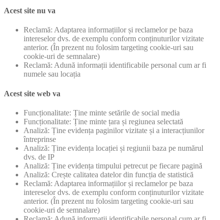
Acest site nu va
Reclamă: Adaptarea informațiilor și reclamelor pe baza
intereselor dvs. de exemplu conform conținuturilor vizitate
anterior. (În prezent nu folosim targeting cookie-uri sau
cookie-uri de semnalare)
Reclamă: Adună informații identificabile personal cum ar fi
numele sau locația
Acest site web va
Funcționalitate: Ține minte setările de social media
Funcționalitate: Ține minte țara și regiunea selectată
Analiză: Ține evidența paginilor vizitate și a interacțiunilor
întreprinse
Analiză: Ține evidența locației și regiunii baza pe numărul
dvs. de IP
Analiză: Ține evidența timpului petrecut pe fiecare pagină
Analiză: Crește calitatea datelor din funcția de statistică
Reclamă: Adaptarea informațiilor și reclamelor pe baza
intereselor dvs. de exemplu conform conținuturilor vizitate
anterior. (În prezent nu folosim targeting cookie-uri sau
cookie-uri de semnalare)
Reclamă: Adună informații identificabile personal cum ar fi