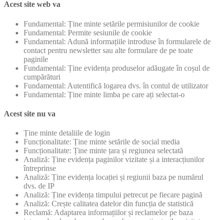
Acest site web va
Fundamental: Ține minte setările permisiunilor de cookie
Fundamental: Permite sesiunile de cookie
Fundamental: Adună informațiile introduse în formularele de
contact pentru newsletter sau alte formulare de pe toate
paginile
Fundamental: Ține evidența produselor adăugate în coșul de
cumpărături
Fundamental: Autentifică logarea dvs. în contul de utilizator
Fundamental: Ține minte limba pe care ați selectat-o
Acest site nu va
Ține minte detaliile de login
Funcționalitate: Ține minte setările de social media
Funcționalitate: Ține minte țara și regiunea selectată
Analiză: Ține evidența paginilor vizitate și a interacțiunilor
întreprinse
Analiză: Ține evidența locației și regiunii baza pe numărul
dvs. de IP
Analiză: Ține evidența timpului petrecut pe fiecare pagină
Analiză: Crește calitatea datelor din funcția de statistică
Reclamă: Adaptarea informațiilor și reclamelor pe baza