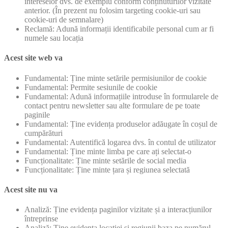
intereselor dvs. de exemplu conform conținuturilor vizitate
anterior. (În prezent nu folosim targeting cookie-uri sau
cookie-uri de semnalare)
Reclamă: Adună informații identificabile personal cum ar fi
numele sau locația
Acest site web va
Fundamental: Ține minte setările permisiunilor de cookie
Fundamental: Permite sesiunile de cookie
Fundamental: Adună informațiile introduse în formularele de
contact pentru newsletter sau alte formulare de pe toate
paginile
Fundamental: Ține evidența produselor adăugate în coșul de
cumpărături
Fundamental: Autentifică logarea dvs. în contul de utilizator
Fundamental: Ține minte limba pe care ați selectat-o
Funcționalitate: Ține minte setările de social media
Funcționalitate: Ține minte țara și regiunea selectată
Acest site nu va
Analiză: Ține evidența paginilor vizitate și a interacțiunilor
întreprinse
Analiză: Ține evidența locației și regiunii baza pe numărul