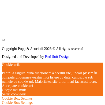
*/
Copyright Popp & Asociatii 2026 © All rights reserved
Designed and Developed by
End Soft Design
Cookie-urile
Pentru a asigura buna funcționare a acestui site, uneori plasăm în
computerul dumneavoastră mici fișiere cu date, cunoscute sub
numele de cookie-uri. Majoritatea site-urilor mari fac acest lucru.
Acceptare cookie-uri
Citește mai mult
Setări cookie-uri
Cookie Box Settings
Cookie Box Settings