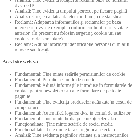
dvs. de IP
Analiză: Ține evidența timpului petrecut pe fiecare pagină
Analiză: Crește calitatea datelor din funcția de statistică
Reclamă: Adaptarea informațiilor și reclamelor pe baza
intereselor dvs. de exemplu conform conținuturilor vizitate
anterior. (În prezent nu folosim targeting cookie-uri sau
cookie-uri de semnalare)
Reclamă: Adună informații identificabile personal cum ar fi
numele sau locația
Acest site web va
Fundamental: Ține minte setările permisiunilor de cookie
Fundamental: Permite sesiunile de cookie
Fundamental: Adună informațiile introduse în formularele de
contact pentru newsletter sau alte formulare de pe toate
paginile
Fundamental: Ține evidența produselor adăugate în coșul de
cumpărături
Fundamental: Autentifică logarea dvs. în contul de utilizator
Fundamental: Ține minte limba pe care ați selectat-o
Funcționalitate: Ține minte setările de social media
Funcționalitate: Ține minte țara și regiunea selectată
Analiză: Ține evidența paginilor vizitate și a interacțiunilor