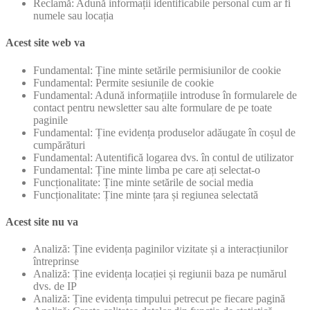
Reclamă: Adună informații identificabile personal cum ar fi
numele sau locația
Acest site web va
Fundamental: Ține minte setările permisiunilor de cookie
Fundamental: Permite sesiunile de cookie
Fundamental: Adună informațiile introduse în formularele de
contact pentru newsletter sau alte formulare de pe toate
paginile
Fundamental: Ține evidența produselor adăugate în coșul de
cumpărături
Fundamental: Autentifică logarea dvs. în contul de utilizator
Fundamental: Ține minte limba pe care ați selectat-o
Funcționalitate: Ține minte setările de social media
Funcționalitate: Ține minte țara și regiunea selectată
Acest site nu va
Analiză: Ține evidența paginilor vizitate și a interacțiunilor
întreprinse
Analiză: Ține evidența locației și regiunii baza pe numărul
dvs. de IP
Analiză: Ține evidența timpului petrecut pe fiecare pagină