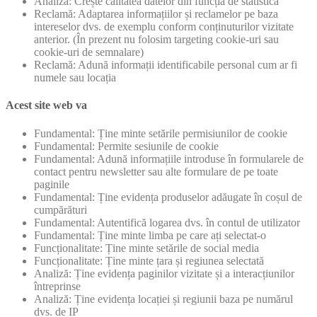
Analiză: Crește calitatea datelor din funcția de statistică
Reclamă: Adaptarea informațiilor și reclamelor pe baza
intereselor dvs. de exemplu conform conținuturilor vizitate
anterior. (În prezent nu folosim targeting cookie-uri sau
cookie-uri de semnalare)
Reclamă: Adună informații identificabile personal cum ar fi
numele sau locația
Acest site web va
Fundamental: Ține minte setările permisiunilor de cookie
Fundamental: Permite sesiunile de cookie
Fundamental: Adună informațiile introduse în formularele de
contact pentru newsletter sau alte formulare de pe toate
paginile
Fundamental: Ține evidența produselor adăugate în coșul de
cumpărături
Fundamental: Autentifică logarea dvs. în contul de utilizator
Fundamental: Ține minte limba pe care ați selectat-o
Funcționalitate: Ține minte setările de social media
Funcționalitate: Ține minte țara și regiunea selectată
Analiză: Ține evidența paginilor vizitate și a interacțiunilor
întreprinse
Analiză: Ține evidența locației și regiunii baza pe numărul
dvs. de IP