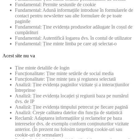
Fundamental: Permite sesiunile de cookie
Fundamental: Adună informațiile introduse în formularele de
contact pentru newsletter sau alte formulare de pe toate
paginile
Fundamental: Ține evidența produselor adăugate în coșul de
cumpărături
Fundamental: Autentifică logarea dvs. în contul de utilizator
Fundamental: Ține minte limba pe care ați selectat-o
Acest site nu va
Ține minte detaliile de login
Funcționalitate: Ține minte setările de social media
Funcționalitate: Ține minte țara și regiunea selectată
Analiză: Ține evidența paginilor vizitate și a interacțiunilor
întreprinse
Analiză: Ține evidența locației și regiunii baza pe numărul
dvs. de IP
Analiză: Ține evidența timpului petrecut pe fiecare pagină
Analiză: Crește calitatea datelor din funcția de statistică
Reclamă: Adaptarea informațiilor și reclamelor pe baza
intereselor dvs. de exemplu conform conținuturilor vizitate
anterior. (În prezent nu folosim targeting cookie-uri sau
cookie-uri de semnalare)