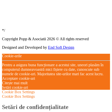
*/
Copyright Popp & Asociatii 2026 © All rights reserved
Designed and Developed by
End Soft Design
Cookie-urile
Pentru a asigura buna funcționare a acestui site, uneori plasăm în
computerul dumneavoastră mici fișiere cu date, cunoscute sub
numele de cookie-uri. Majoritatea site-urilor mari fac acest lucru.
Acceptare cookie-uri
Citește mai mult
Setări cookie-uri
Cookie Box Settings
Cookie Box Settings
Setări de confidențialitate